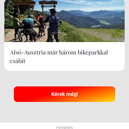
Alsó-Ausztria már három bikeparkkal
csábít
Kérek még!
Hirdetés