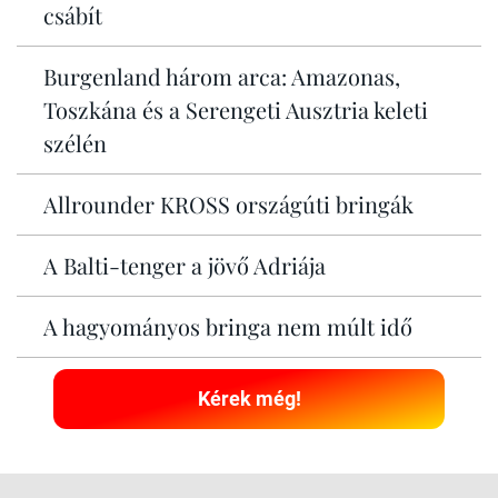
csábít
Burgenland három arca: Amazonas,
Toszkána és a Serengeti Ausztria keleti
szélén
Allrounder KROSS országúti bringák
A Balti-tenger a jövő Adriája
A hagyományos bringa nem múlt idő
Kérek még!