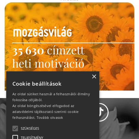
35 630
címzett
heti motiváció
Ne maradj le!
×
Cookie beállítások
Az oldal sütiket használ a felhasználói élmény
fokozása céljából.
Az oldal böngészésével elfogadod az
adatvédelmi tájékoztató szerinti cookie
felhasználást.
Tovább olvasok
SZÜKSÉGES
Adatvédelem
TELJESÍTMÉNY