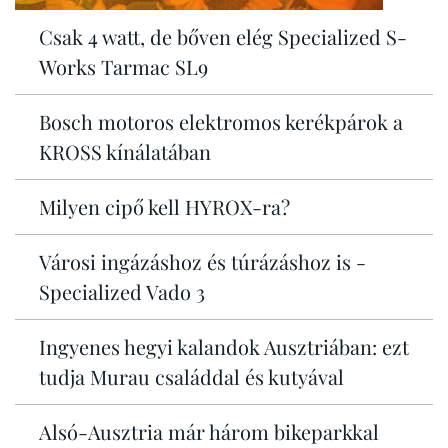
Csak 4 watt, de bőven elég Specialized S-
Works Tarmac SL9
Bosch motoros elektromos kerékpárok a
KROSS kínálatában
Milyen cipő kell HYROX-ra?
Városi ingázáshoz és túrázáshoz is -
Specialized Vado 3
Ingyenes hegyi kalandok Ausztriában: ezt
tudja Murau családdal és kutyával
Alsó-Ausztria már három bikeparkkal