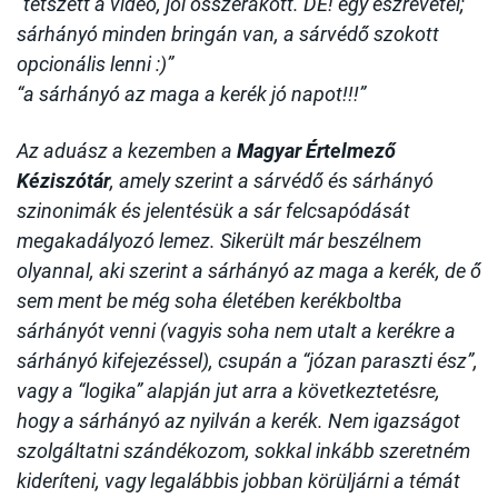
“tetszett a videó, jól összerakott. DE! egy észrevétel;
sárhányó minden bringán van, a sárvédő szokott
opcionális lenni :)”
“a sárhányó az maga a kerék jó napot!!!”
Az aduász a kezemben a
Magyar Értelmező
Kéziszótár
, amely szerint a sárvédő és sárhányó
szinonimák és jelentésük a sár felcsapódását
megakadályozó lemez. Sikerült már beszélnem
olyannal, aki szerint a sárhányó az maga a kerék, de ő
sem ment be még soha életében kerékboltba
sárhányót venni (vagyis soha nem utalt a kerékre a
sárhányó kifejezéssel), csupán a “józan paraszti ész”,
vagy a “logika” alapján jut arra a következtetésre,
hogy a sárhányó az nyilván a kerék. Nem igazságot
szolgáltatni szándékozom, sokkal inkább szeretném
kideríteni, vagy legalábbis jobban körüljárni a témát