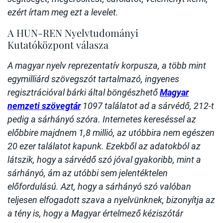
ezért írtam meg ezt a levelet.
A HUN-REN Nyelvtudományi
Kutatóközpont válasza
A magyar nyelv reprezentatív korpusza, a több mint
egymilliárd szövegszót tartalmazó, ingyenes
regisztrációval bárki által böngészhető
Magyar
nemzeti szövegtár
1097 találatot ad a sárvédő, 212-t
pedig a sárhányó szóra. Internetes kereséssel az
előbbire majdnem 1,8 millió, az utóbbira nem egészen
20 ezer találatot kapunk. Ezekből az adatokból az
látszik, hogy a sárvédő szó jóval gyakoribb, mint a
sárhányó, ám az utóbbi sem jelentéktelen
előfordulású. Azt, hogy a sárhányó szó valóban
teljesen elfogadott szava a nyelvünknek, bizonyítja az
a tény is, hogy a Magyar értelmező kéziszótár