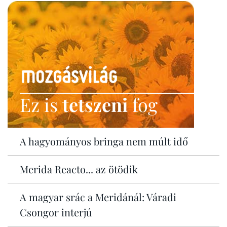
Ez is
tetszeni
fog
A hagyományos bringa nem múlt idő
Merida Reacto... az ötödik
A magyar srác a Meridánál: Váradi
Csongor interjú