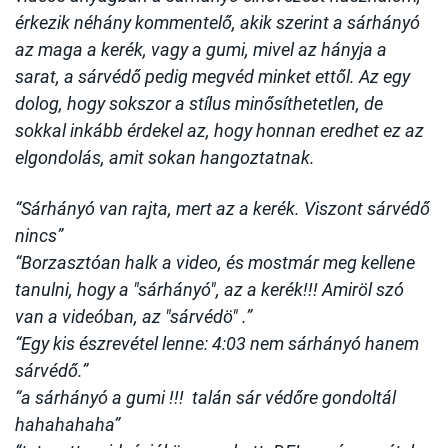
érkezik néhány kommentelő, akik szerint a sárhányó
az maga a kerék, vagy a gumi, mivel az hányja a
sarat, a sárvédő pedig megvéd minket ettől. Az egy
dolog, hogy sokszor a stílus minősíthetetlen, de
sokkal inkább érdekel az, hogy honnan eredhet ez az
elgondolás, amit sokan hangoztatnak.
“Sárhányó van rajta, mert az a kerék. Viszont sárvédő
nincs”
“Borzasztóan halk a video, és mostmár meg kellene
tanulni, hogy a "sárhányó", az a kerék!!! Amiröl szó
van a videóban, az "sárvédö" .”
“Egy kis észrevétel lenne: 4:03 nem sárhányó hanem
sárvédő.”
“a sárhányó a gumi !!! talán sár védőre gondoltál
hahahahaha”