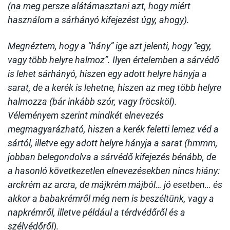
(na meg persze alátámasztani azt, hogy miért
használom a sárhányó kifejezést úgy, ahogy).
Megnéztem, hogy a “hány” ige azt jelenti, hogy “egy,
vagy több helyre halmoz”. Ilyen értelemben a sárvédő
is lehet sárhányó, hiszen egy adott helyre hányja a
sarat, de a kerék is lehetne, hiszen az meg több helyre
halmozza (bár inkább szór, vagy fröcsköl).
Véleményem szerint mindkét elnevezés
megmagyarázható, hiszen a kerék feletti lemez véd a
sártól, illetve egy adott helyre hányja a sarat (hmmm,
jobban belegondolva a sárvédő kifejezés bénább, de
a hasonló következetlen elnevezésekben nincs hiány:
arckrém az arcra, de májkrém májból… jó esetben… és
akkor a babakrémről még nem is beszéltünk, vagy a
napkrémről, illetve például a térdvédőről és a
szélvédőről).