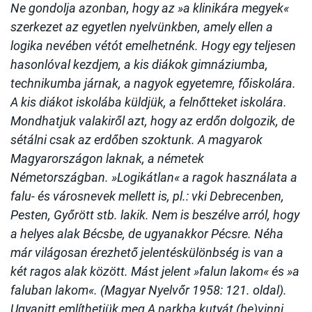
Ne gondolja azonban, hogy az »a klinikára megyek«
szerkezet az egyetlen nyelvünkben, amely ellen a
logika nevében vétót emelhetnénk. Hogy egy teljesen
hasonlóval kezdjem, a kis diákok gimnáziumba,
technikumba járnak, a nagyok egyetemre, főiskolára.
A kis diákot iskolába küldjük, a felnőtteket iskolára.
Mondhatjuk valakiről azt, hogy az erdőn dolgozik, de
sétálni csak az erdőben szoktunk. A magyarok
Magyarországon laknak, a németek
Németországban. »Logikátlan« a ragok használata a
falu- és városnevek mellett is, pl.: vki Debrecenben,
Pesten, Győrött stb. lakik. Nem is beszélve arról, hogy
a helyes alak Bécsbe, de ugyanakkor Pécsre. Néha
már világosan érezhető jelentéskülönbség is van a
két ragos alak között. Mást jelent »falun lakom« és »a
faluban lakom«. (Magyar Nyelvőr 1958: 121. oldal).
Ugyanitt említhetjük meg A parkba kutyát (be)vinni