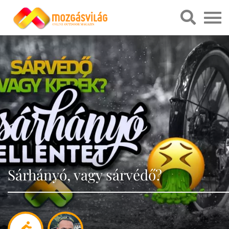
Sárhányó, vagy sárvédő?