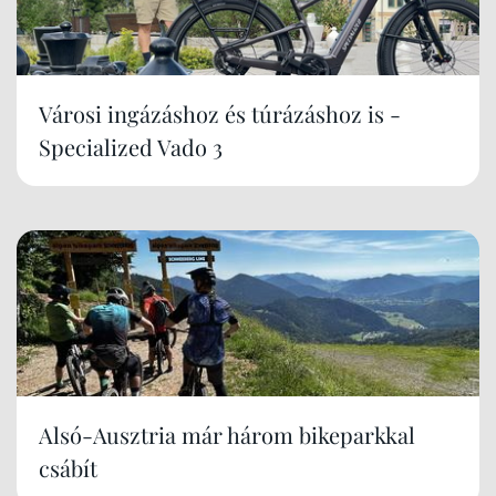
Városi ingázáshoz és túrázáshoz is -
Specialized Vado 3
Alsó-Ausztria már három bikeparkkal
csábít