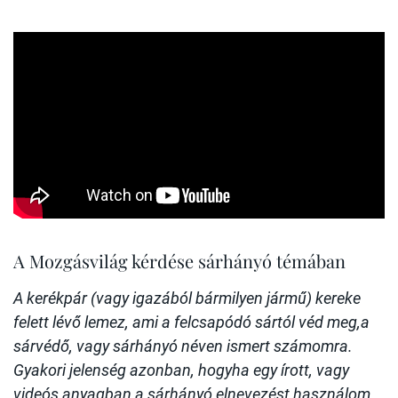
A Mozgásvilág kérdése sárhányó témában
A kerékpár (vagy igazából bármilyen jármű) kereke
felett lévő lemez, ami a felcsapódó sártól véd meg,a
sárvédő, vagy sárhányó néven ismert számomra.
Gyakori jelenség azonban, hogyha egy írott, vagy
videós anyagban a sárhányó elnevezést használom,