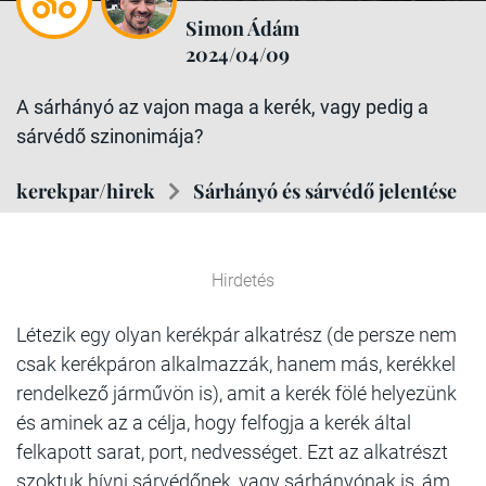
Simon Ádám
2024/04/09
A sárhányó az vajon maga a kerék, vagy pedig a
sárvédő szinonimája?
kerekpar/hirek
Sárhányó és sárvédő jelentése
Hirdetés
Létezik egy olyan kerékpár alkatrész (de persze nem
csak kerékpáron alkalmazzák, hanem más, kerékkel
rendelkező járművön is), amit a kerék fölé helyezünk
és aminek az a célja, hogy felfogja a kerék által
felkapott sarat, port, nedvességet. Ezt az alkatrészt
szoktuk hívni sárvédőnek, vagy sárhányónak is, ám