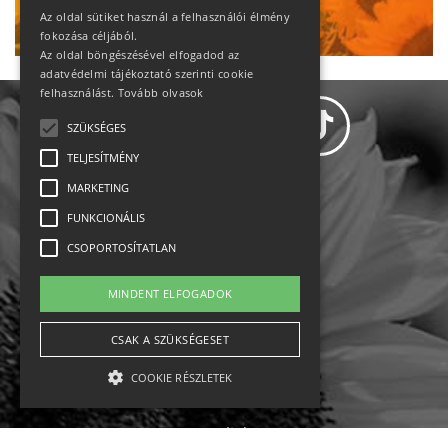
Ne maradj le!
Az oldal sütiket használ a felhasználói élmény
fokozása céljából.
Az oldal böngészésével elfogadod az
adatvédelmi tájékoztató szerinti cookie
felhasználást.
Tovább olvasok
SZÜKSÉGES
TELJESÍTMÉNY
MARKETING
Adatvédelem
FUNKCIONÁLIS
CSOPORTOSÍTATLAN
Állásajánlatok
MINDENT ELFOGADOK
Impresszum-kapcsolat
CSAK A SZÜKSÉGESET
Jogi nyilatkozat
COOKIE RÉSZLETEK
Rólunk
English