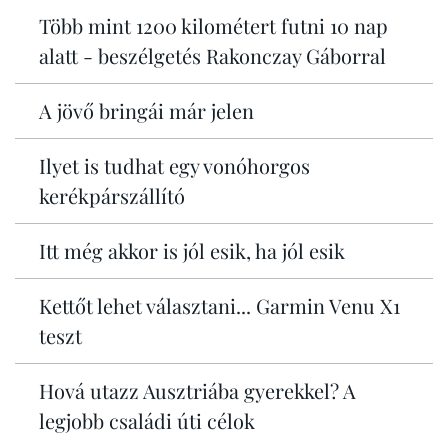
Több mint 1200 kilométert futni 10 nap
alatt - beszélgetés Rakonczay Gáborral
A jövő bringái már jelen
Ilyet is tudhat egy vonóhorgos
kerékpárszállító
Itt még akkor is jól esik, ha jól esik
Kettőt lehet választani... Garmin Venu X1
teszt
Hová utazz Ausztriába gyerekkel? A
legjobb családi úti célok