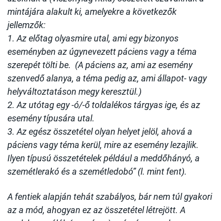
mintájára alakult ki, amelyekre a következők
jellemzők:
1. Az előtag olyasmire utal, ami egy bizonyos
eseményben az úgynevezett páciens vagy a téma
szerepét tölti be. (A páciens az, ami az esemény
szenvedő alanya, a téma pedig az, ami állapot- vagy
helyváltoztatáson megy keresztül.)
2. Az utótag egy -ó/-ő toldalékos tárgyas ige, és az
esemény típusára utal.
3. Az egész összetétel olyan helyet jelöl, ahová a
páciens vagy téma kerül, mire az esemény lezajlik.
Ilyen típusú összetételek például a meddőhányó, a
szemétlerakó és a szemétledobó” (l. mint fent).
A fentiek alapján tehát szabályos, bár nem túl gyakori
az a mód, ahogyan ez az összetétel létrejött. A