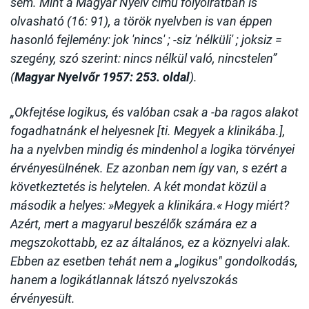
sem. Mint a Magyar Nyelv című folyóiratban is
olvasható (16: 91), a török nyelvben is van éppen
hasonló fejlemény: jok 'nincs' ; -siz 'nélküli' ; joksiz =
szegény, szó szerint: nincs nélkül való, nincstelen”
(
Magyar Nyelvőr 1957: 253. oldal
).
„Okfejtése logikus, és valóban csak a -ba ragos alakot
fogadhatnánk el helyesnek [ti. Megyek a klinikába.],
ha a nyelvben mindig és mindenhol a logika törvényei
érvényesülnének. Ez azonban nem így van, s ezért a
következtetés is helytelen. A két mondat közül a
második a helyes: »Megyek a klinikára.« Hogy miért?
Azért, mert a magyarul beszélők számára ez a
megszokottabb, ez az általános, ez a köznyelvi alak.
Ebben az esetben tehát nem a „logikus" gondolkodás,
hanem a logikátlannak látszó nyelvszokás
érvényesült.