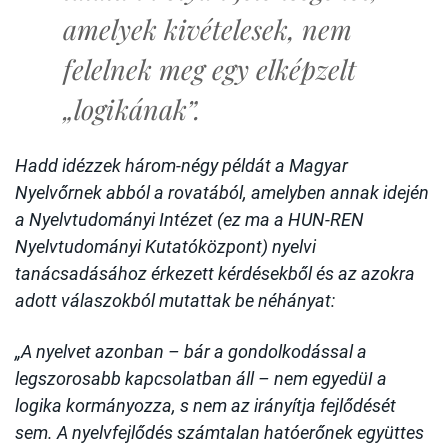
amelyek kivételesek, nem
felelnek meg egy elképzelt
„logikának”.
Hadd idézzek három-négy példát a Magyar
Nyelvőrnek abból a rovatából, amelyben annak idején
a Nyelvtudományi Intézet (ez ma a HUN-REN
Nyelvtudományi Kutatóközpont) nyelvi
tanácsadásához érkezett kérdésekből és az azokra
adott válaszokból mutattak be néhányat:
„A nyelvet azonban – bár a gondolkodással a
legszorosabb kapcsolatban áll – nem egyedüI a
logika kormányozza, s nem az irányítja fejlődését
sem. A nyelvfejlődés számtalan hatóerőnek együttes