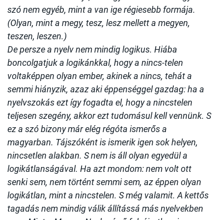
szó nem egyéb, mint a van ige régiesebb formája.
(Olyan, mint a megy, tesz, lesz mellett a megyen,
teszen, leszen.)
De persze a nyelv nem mindig logikus. Hiába
boncolgatjuk a logikánkkal, hogy a nincs-telen
voltaképpen olyan ember, akinek a nincs, tehát a
semmi hiányzik, azaz aki éppenséggel gazdag: ha a
nyelvszokás ezt így fogadta el, hogy a nincstelen
teljesen szegény, akkor ezt tudomásul kell vennünk. S
ez a szó bizony már elég régóta ismerős a
magyarban. Tájszóként is ismerik igen sok helyen,
nincsetlen alakban. S nem is áll olyan egyedül a
logikátlanságával. Ha azt mondom: nem volt ott
senki sem, nem történt semmi sem, az éppen olyan
logikátlan, mint a nincstelen. S még valamit. A kettős
tagadás nem mindig válik állítássá más nyelvekben