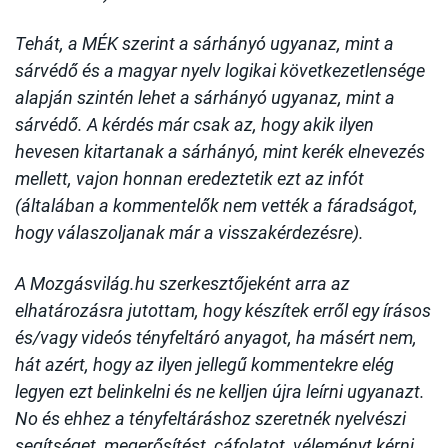
Tehát, a MÉK szerint a sárhányó ugyanaz, mint a
sárvédő és a magyar nyelv logikai következetlensége
alapján szintén lehet a sárhányó ugyanaz, mint a
sárvédő. A kérdés már csak az, hogy akik ilyen
hevesen kitartanak a sárhányó, mint kerék elnevezés
mellett, vajon honnan eredeztetik ezt az infót
(általában a kommentelők nem vették a fáradságot,
hogy válaszoljanak már a visszakérdezésre).
A Mozgásvilág.hu szerkesztőjeként arra az
elhatározásra jutottam, hogy készítek erről egy írásos
és/vagy videós tényfeltáró anyagot, ha másért nem,
hát azért, hogy az ilyen jellegű kommentekre elég
legyen ezt belinkelni és ne kelljen újra leírni ugyanazt.
No és ehhez a tényfeltáráshoz szeretnék nyelvészi
segítséget, megerősítést, cáfolatot, véleményt kérni,