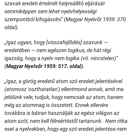
szavak eredeti értelmét helyreállító eljárását
semmiképpen sem lehet nyelvhelyességi
szempontból kifogásolni” (Magyar Nyelvőr 1959: 370.
oldal).
„Igaz ugyan, hogy [visszafejlődés] szavunk —
eredetében — nem egészen logikus, de hát régi
igazság, hogy a nyelv nem logika (vö. nincstelen)”
(
Magyar Nyelvőr 1959: 517. oldal).
„Igaz, a görög eredetű atom szó eredeti jelentésével
(atomosz 'oszthatatlan') ellentmond annak, amit ma
jelölünk vele; tudjuk, hogy nemcsak az atom, hanem
még az atommag is összetett. Ennek ellenére
továbbra is bátran használják az egész világon az
atom szót, nem kell félreértéstől tartanunk . Nem ritka
eset a nyelvekben, hogy egy szó eredeti jelentése nem