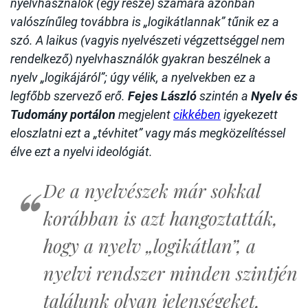
nyelvhasználók (egy része) számára azonban
valószínűleg továbbra is „logikátlannak” tűnik ez a
szó. A laikus (vagyis nyelvészeti végzettséggel nem
rendelkező) nyelvhasználók gyakran beszélnek a
nyelv „logikájáról”; úgy vélik, a nyelvekben ez a
legfőbb szervező erő.
Fejes László
szintén
a
Nyelv és
Tudomány portálon
megjelent
cikkében
igyekezett
eloszlatni ezt a „tévhitet” vagy más megközelítéssel
élve ezt a nyelvi ideológiát.
De a nyelvészek már sokkal
korábban is azt hangoztatták,
hogy a nyelv „logikátlan”, a
nyelvi rendszer minden szintjén
találunk olyan jelenségeket,