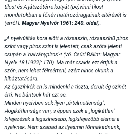
tilos! és A játszótérre kutyát (be)vinni tilos!
mondatokban a főnév határozóragjainak eltérését is
(erről l.
Magyar Nyelvőr 1961: 240. oldal
).
„A nyelvújítás kora előtt a rózsaszín, rózsaszínű piros
színt vagy piros színt is jelentett, csak azóta jelenti
csupán a 'halványpiros'-t (vö. Csűri Bálint: Magyar
Nyelv 18 [1922]: 170). Ma már csakis ezt értjük a
szón, nem lehet félreérteni, azért nincs okunk a
hibáztatására.
Az égszínkék-en is mindenki a tiszta, derült ég színét
érti. Ne bántsuk hát ezt se.
Minden nyelvben sok ilyen „értelmetlenség",
»logikátlanság« van, s éppen ezek a „logikátlan"
kifejezések a legszínesebb, legkifejezőbb elemei a
nyelvnek. Nem szabad az ilyesmin fönnakadnunk,