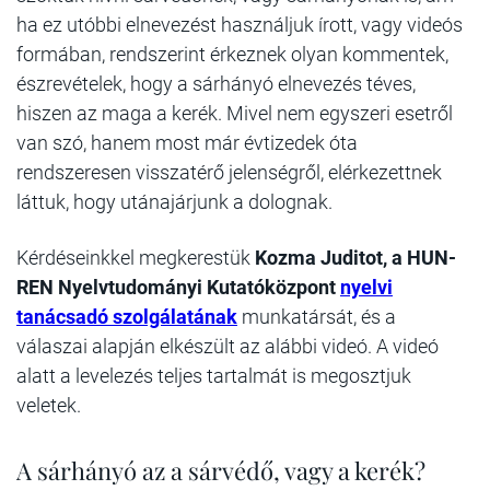
ha ez utóbbi elnevezést használjuk írott, vagy videós
formában, rendszerint érkeznek olyan kommentek,
észrevételek, hogy a sárhányó elnevezés téves,
hiszen az maga a kerék. Mivel nem egyszeri esetről
van szó, hanem most már évtizedek óta
rendszeresen visszatérő jelenségről, elérkezettnek
láttuk, hogy utánajárjunk a dolognak.
Kérdéseinkkel megkerestük
Kozma Juditot, a HUN-
REN Nyelvtudományi Kutatóközpont
nyelvi
tanácsadó szolgálatának
munkatársát, és a
válaszai alapján elkészült az alábbi videó. A videó
alatt a levelezés teljes tartalmát is megosztjuk
veletek.
A sárhányó az a sárvédő, vagy a kerék?