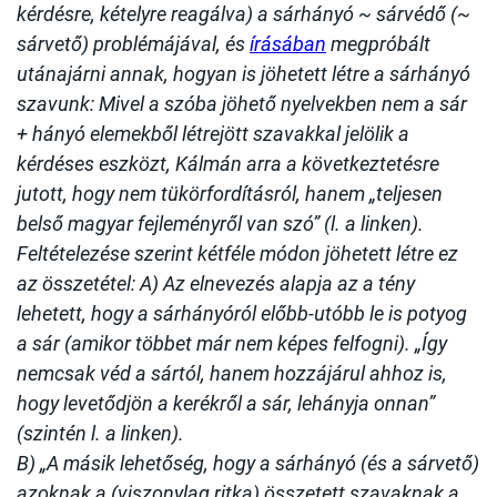
kérdésre, kételyre reagálva) a sárhányó ~ sárvédő (~
sárvető) problémájával, és
írásában
megpróbált
utánajárni annak, hogyan is jöhetett létre a sárhányó
szavunk: Mivel a szóba jöhető nyelvekben nem a sár
+ hányó elemekből létrejött szavakkal jelölik a
kérdéses eszközt, Kálmán arra a következtetésre
jutott, hogy nem tükörfordításról, hanem „teljesen
belső magyar fejleményről van szó” (l. a linken).
Feltételezése szerint kétféle módon jöhetett létre ez
az összetétel: A) Az elnevezés alapja az a tény
lehetett, hogy a sárhányóról előbb-utóbb le is potyog
a sár (amikor többet már nem képes felfogni). „Így
nemcsak véd a sártól, hanem hozzájárul ahhoz is,
hogy levetődjön a kerékről a sár, lehányja onnan”
(szintén l. a linken).
B) „A másik lehetőség, hogy a sárhányó (és a sárvető)
azoknak a (viszonylag ritka) összetett szavaknak a