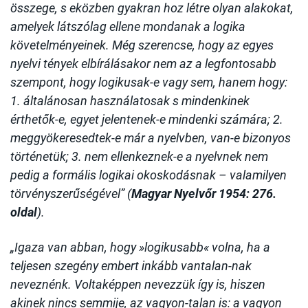
összege, s eközben gyakran hoz létre olyan alakokat,
amelyek látszólag ellene mondanak a logika
követelményeinek. Még szerencse, hogy az egyes
nyelvi tények elbírálásakor nem az a legfontosabb
szempont, hogy logikusak-e vagy sem, hanem hogy:
1. általánosan használatosak s mindenkinek
érthetők-e, egyet jelentenek-e mindenki számára; 2.
meggyökeresedtek-e már a nyelvben, van-e bizonyos
történetük; 3. nem ellenkeznek-e a nyelvnek nem
pedig a formális logikai okoskodásnak – valamilyen
törvényszerűségével” (
Magyar Nyelvőr 1954: 276.
oldal
).
„Igaza van abban, hogy »logikusabb« volna, ha a
teljesen szegény embert inkább vantalan-nak
neveznénk. Voltaképpen nevezzük így is, hiszen
akinek nincs semmije, az vagyon-talan is: a vagyon