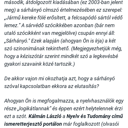
második, átdolgozott kiadásában (ez 2003-ban jelent
meg) a sárhányó címszó értelmezésében ez szerepel:
„Jármű kereke fölé erősített, a felcsapódó sártól védő
lemez.” A sárvédő szócikkében azonban (bár nem
utaló szócikként van megjelölve) csupán ennyi áll:
„Sárhányó." Ezek alapján (ahogyan Ön is írja) a két
szó szinonimának tekinthető. (Megjegyezhetjük még,
hogy a kéziszótár szerint mindkét szó a legkevésbé
gyakori szavaink közé tartozik.)
De akkor vajon mi okozhatja azt, hogy a sárhányó
szóval kapcsolatban ekkora az elutasítás?
Ahogyan Ön is megfogalmazza, a nyelvhasználók egy
része „logikátlannak” és éppen ezért helytelennek érzi
ezt a szót.
Kálmán László
a
Nyelv és Tudomány című
ismeretterjesztő portálon
már foglalkozott (olvasói