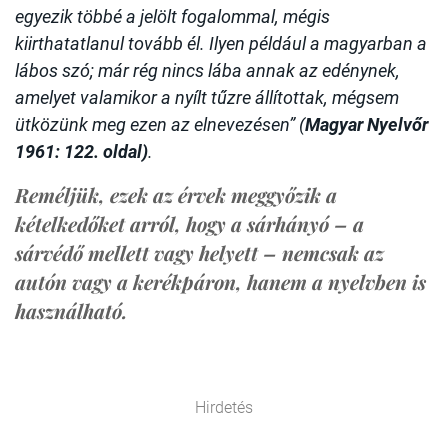
egyezik többé a jelölt fogalommal, mégis
kiirthatatlanul tovább él. Ilyen például a magyarban a
lábos szó; már rég nincs lába annak az edénynek,
amelyet valamikor a nyílt tűzre állítottak, mégsem
ütközünk meg ezen az elnevezésen” (
Magyar Nyelvőr
1961: 122. oldal)
.
Reméljük, ezek az érvek meggyőzik a
kételkedőket arról, hogy a sárhányó – a
sárvédő mellett vagy helyett – nemcsak az
autón vagy a kerékpáron, hanem a nyelvben is
használható.
Hirdetés