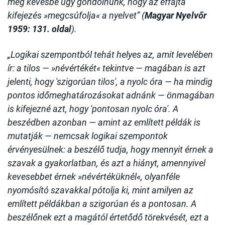
még kevésbé úgy gondolnunk, hogy az effajta
kifejezés »megcsúfolja« a nyelvet” (
Magyar Nyelvőr
1959: 131. oldal
).
„Logikai szempontból tehát helyes az, amit levelében
ír: a tilos — »névértékét« tekintve — magában is azt
jelenti, hogy 'szigorúan tilos', a nyolc óra — ha mindig
pontos időmeghatározásokat adnánk — önmagában
is kifejezné azt, hogy 'pontosan nyolc óra'. A
beszédben azonban — amint az említett példák is
mutatják — nemcsak logikai szempontok
érvényesülnek: a beszélő tudja, hogy mennyit érnek a
szavak a gyakorlatban, és azt a hiányt, amennyivel
kevesebbet érnek »névértéküknél«, olyanféle
nyomósító szavakkal pótolja ki, mint amilyen az
említett példákban a szigorúan és a pontosan. A
beszélőnek ezt a magától értetődő törekvését, ezt a