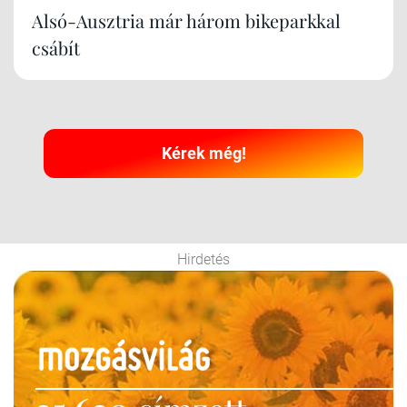
Alsó-Ausztria már három bikeparkkal
csábít
Kérek még!
Hirdetés