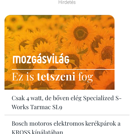
Hirdetés
Ez is
tetszeni
fog
Csak 4 watt, de bőven elég Specialized S-
Works Tarmac SL9
Bosch motoros elektromos kerékpárok a
KROSS kínálatában