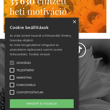
35 630
címzett
heti motiváció
Ne maradj le!
×
Cookie beállítások
Az oldal sütiket használ a felhasználói élmény
fokozása céljából.
Az oldal böngészésével elfogadod az
adatvédelmi tájékoztató szerinti cookie
felhasználást.
Tovább olvasok
SZÜKSÉGES
Adatvédelem
TELJESÍTMÉNY
MARKETING
Állásajánlatok
FUNKCIONÁLIS
Impresszum-kapcsolat
CSOPORTOSÍTATLAN
Jogi nyilatkozat
MINDENT ELFOGADOK