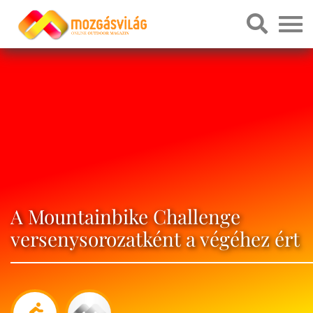
A Mountainbike Challenge
versenysorozatként a végéhez ért