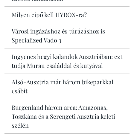
Milyen cipő kell HYROX-ra?
Városi ingázáshoz és túrázáshoz is -
Specialized Vado 3
Ingyenes hegyi kalandok Ausztriában: ezt
tudja Murau családdal és kutyával
Alsó-Ausztria már három bikeparkkal
csábít
Burgenland három arca: Amazonas,
Toszkána és a Serengeti Ausztria keleti
szélén