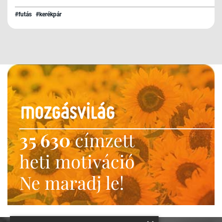
#futás
#kerékpár
35 630
címzett
heti motiváció
Ne maradj le!