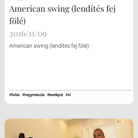
American swing (lendítés fej
fölé)
2016/11/09
American swing (lendítés fej fölé)
#futás
#hegymászás
#kerékpár
#sí