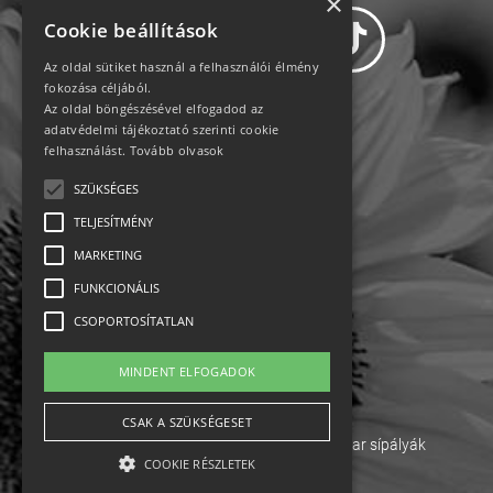
×
Cookie beállítások
Az oldal sütiket használ a felhasználói élmény
fokozása céljából.
Az oldal böngészésével elfogadod az
Adatvédelem
adatvédelmi tájékoztató szerinti cookie
felhasználást.
Tovább olvasok
Állásajánlatok
SZÜKSÉGES
TELJESÍTMÉNY
Impresszum-kapcsolat
MARKETING
Jogi nyilatkozat
FUNKCIONÁLIS
CSOPORTOSÍTATLAN
Rólunk
MINDENT ELFOGADOK
English
CSAK A SZÜKSÉGESET
Ebike
Osztrák sípályák
Magyar sípályák
COOKIE RÉSZLETEK