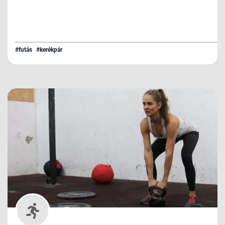
#futás
#kerékpár