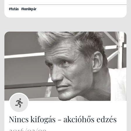
#futás
#kerékpár
Nincs kifogás - akcióhős edzés
2016/03/09