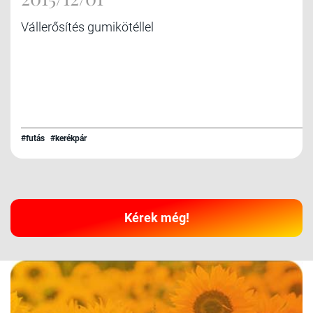
Vállerősítés gumikötéllel
#futás
#kerékpár
Kérek még!