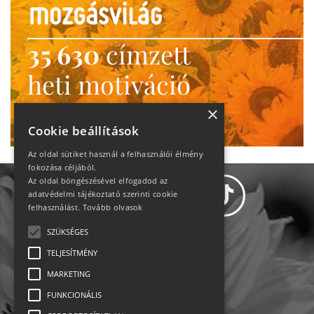
35 630
címzett
heti motiváció
Ne maradj le!
×
Cookie beállítások
Az oldal sütiket használ a felhasználói élmény
fokozása céljából.
Az oldal böngészésével elfogadod az
adatvédelmi tájékoztató szerinti cookie
felhasználást.
Tovább olvasok
SZÜKSÉGES
Adatvédelem
TELJESÍTMÉNY
MARKETING
Állásajánlatok
FUNKCIONÁLIS