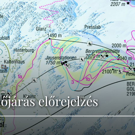
dőjárás előrejelzés