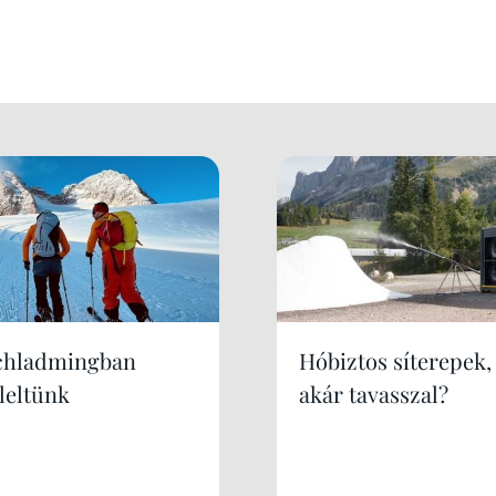
chladmingban
Hóbiztos síterepek,
leltünk
akár tavasszal?