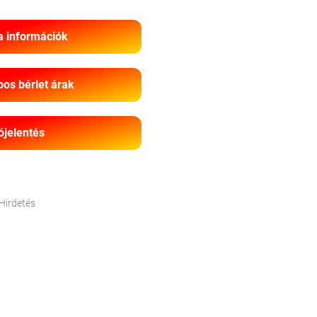
a információk
os bérlet árak
ójelentés
Hirdetés