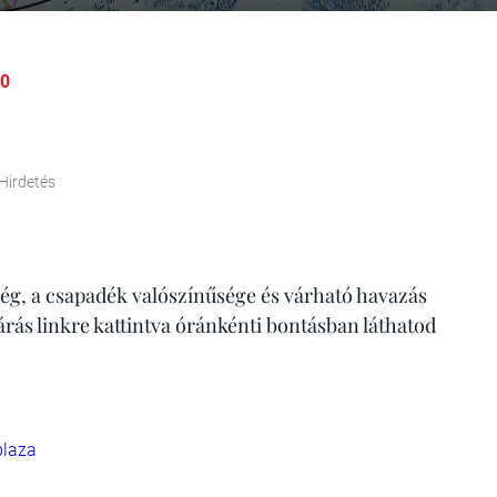
30
Hirdetés
ég, a csapadék valószínűsége és várható havazás
járás linkre kattintva óránkénti bontásban láthatod
laza