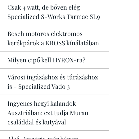
Csak 4 watt, de bőven elég
Specialized S-Works Tarmac SL9
Bosch motoros elektromos
kerékpárok a KROSS kínálatában
Milyen cipő kell HYROX-ra?
Városi ingázáshoz és túrázáshoz
is - Specialized Vado 3
Ingyenes hegyi kalandok
Ausztriában: ezt tudja Murau
családdal és kutyával
Alsó-Ausztria már három