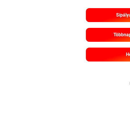
Sípály
Többnap
H