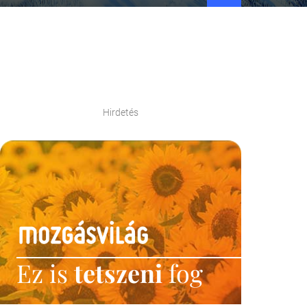
Hirdetés
Ez is
tetszeni
fog