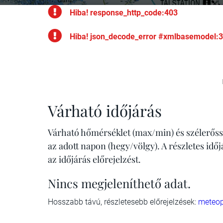
Hiba! response_http_code:403
Hiba! json_decode_error #xmlbasemodel:
Várható időjárás
Várható hőmérséklet (max/min) és szélerőss
az adott napon (hegy/völgy). A részletes idő
az időjárás előrejelzést.
Nincs megjeleníthető adat.
Hosszabb távú, részletesebb előrejelzések:
meteop