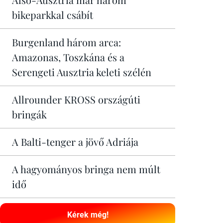
bikeparkkal csábít
Burgenland három arca:
Amazonas, Toszkána és a
Serengeti Ausztria keleti szélén
Allrounder KROSS országúti
bringák
A Balti-tenger a jövő Adriája
A hagyományos bringa nem múlt
idő
Kérek még!