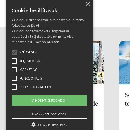
×
Cookie beállítások
Az oldal sütiket használ a felhasználói élmény
fokozása céljából.
Az oldal böngészésével elfogadod az
adatvédelmi tájékoztató szerinti cookie
felhasználást.
Tovább olvasok
SZÜKSÉGES
TELJESÍTMÉNY
MARKETING
FUNKCIONÁLIS
CSOPORTOSÍTATLAN
Síparadicsom
S
MINDENT ELFOGADOK
Lengyelországban, de
te
nem Zakopane... mi
CSAK A SZÜKSÉGESET
az? Szczyrk
COOKIE RÉSZLETEK
Mountain Resort