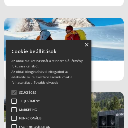
×
Cookie beállítások
Az oldal sütiket használ a felhasználói élmény
fokozása céljából.
Schladmingban teleltünk
Az oldal böngészésével elfogadod az
adatvédelmi tájékoztató szerinti cookie
felhasználást.
Tovább olvasok
SZÜKSÉGES
TELJESÍTMÉNY
MARKETING
FUNKCIONÁLIS
CSOPORTOSÍTATLAN