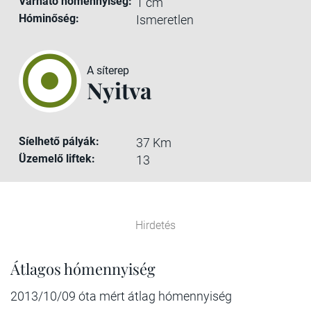
Várható hómennyiség:
1 cm
Hóminőség:
Ismeretlen
A síterep
Nyitva
Síelhető pályák:
37 Km
Üzemelő liftek:
13
Hirdetés
Átlagos hómennyiség
2013/10/09 óta mért átlag hómennyiség