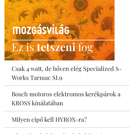
Ez is
tetszeni
fog
Csak 4 watt, de bőven elég Specialized S-
Works Tarmac SL9
Bosch motoros elektromos kerékpárok a
KROSS kínálatában
Milyen cipő kell HYROX-ra?