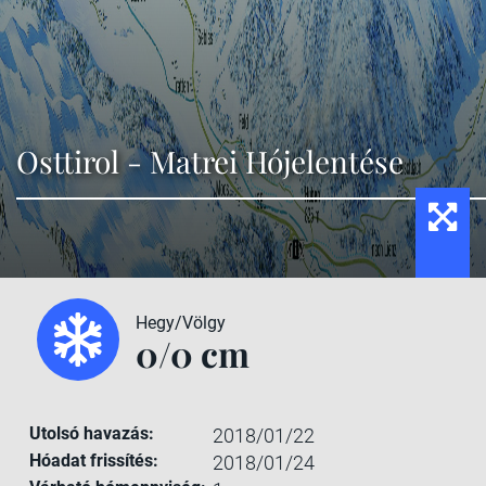
Osttirol - Matrei Hójelentése
Hegy/Völgy
0/0 cm
Utolsó havazás:
2018/01/22
Hóadat frissítés:
2018/01/24