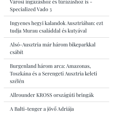
Városi ingázáshoz és túrázáshoz is -
Specialized Vado 3
Ingyenes hegyi kalandok Ausztriában: ezt
tudja Murau családdal és kutyával
Alsó-Ausztria már három bikeparkkal
csábít
Burgenland három arca: Amazonas,
Toszkána és a Serengeti Ausztria keleti
szélén
Allrounder KROSS országúti bringák
A Balti-tenger a jövő Adriája