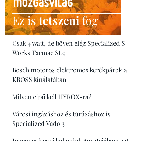
Ez is
tetszeni
fog
Csak 4 watt, de bőven elég Specialized S-
Works Tarmac SL9
Bosch motoros elektromos kerékpárok a
KROSS kínálatában
Milyen cipő kell HYROX-ra?
Városi ingázáshoz és túrázáshoz is -
Specialized Vado 3
Ingyenes hegyi kalandok Ausztriában: ezt