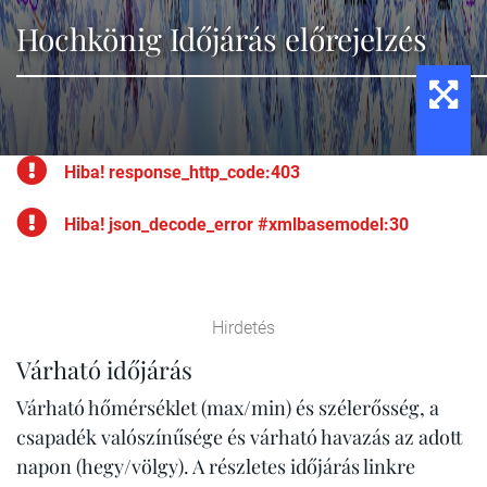
Hochkönig Időjárás előrejelzés
Hiba! response_http_code:403
Hiba! json_decode_error #xmlbasemodel:30
Hirdetés
Várható időjárás
Várható hőmérséklet (max/min) és szélerősség, a
csapadék valószínűsége és várható havazás az adott
napon (hegy/völgy). A részletes időjárás linkre