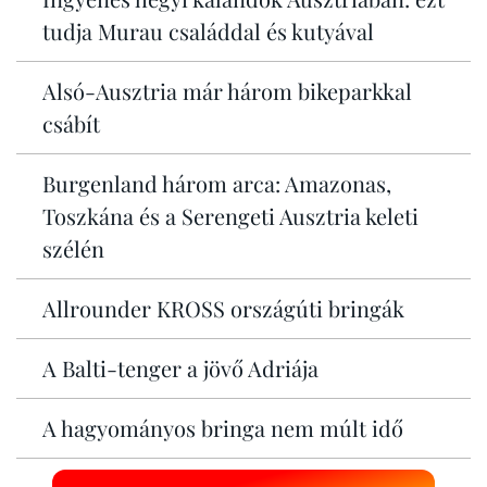
tudja Murau családdal és kutyával
Alsó-Ausztria már három bikeparkkal
csábít
Burgenland három arca: Amazonas,
Toszkána és a Serengeti Ausztria keleti
szélén
Allrounder KROSS országúti bringák
A Balti-tenger a jövő Adriája
A hagyományos bringa nem múlt idő