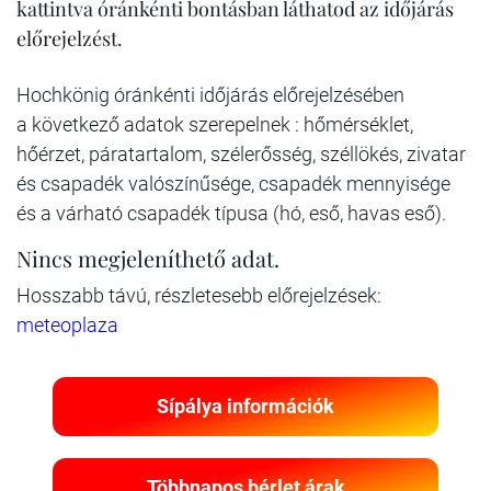
kattintva óránkénti bontásban láthatod az időjárás
előrejelzést.
Hochkönig óránkénti időjárás előrejelzésében
a következő adatok szerepelnek : hőmérséklet,
hőérzet, páratartalom, szélerősség, széllökés, zivatar
és csapadék valószínűsége, csapadék mennyisége
és a várható csapadék típusa (hó, eső, havas eső).
Nincs megjeleníthető adat.
Hosszabb távú, részletesebb előrejelzések:
meteoplaza
Sípálya információk
Többnapos bérlet árak