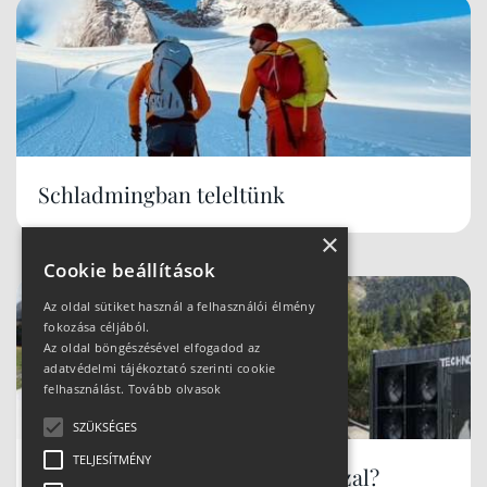
Schladmingban teleltünk
×
Cookie beállítások
Az oldal sütiket használ a felhasználói élmény
fokozása céljából.
Az oldal böngészésével elfogadod az
adatvédelmi tájékoztató szerinti cookie
felhasználást.
Tovább olvasok
SZÜKSÉGES
TELJESÍTMÉNY
Hóbiztos síterepek, akár tavasszal?