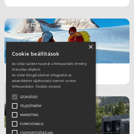
×
Cookie beállítások
Az oldal sütiket használ a felhasználói élmény
fokozása céljából.
Schladmingban teleltünk
Az oldal böngészésével elfogadod az
adatvédelmi tájékoztató szerinti cookie
felhasználást.
Tovább olvasok
SZÜKSÉGES
TELJESÍTMÉNY
MARKETING
FUNKCIONÁLIS
CSOPORTOSÍTATLAN