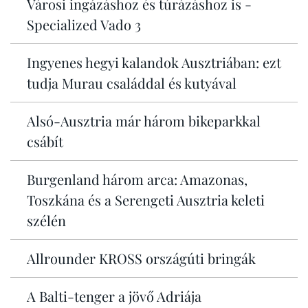
Városi ingázáshoz és túrázáshoz is -
Specialized Vado 3
Ingyenes hegyi kalandok Ausztriában: ezt
tudja Murau családdal és kutyával
Alsó-Ausztria már három bikeparkkal
csábít
Burgenland három arca: Amazonas,
Toszkána és a Serengeti Ausztria keleti
szélén
Allrounder KROSS országúti bringák
A Balti-tenger a jövő Adriája