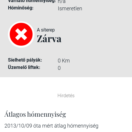
Várható hómennyiség:
n/a
Hóminőség:
Ismeretlen
A síterep
Zárva
Síelhető pályák:
0 Km
Üzemelő liftek:
0
Hirdetés
Átlagos hómennyiség
2013/10/09 óta mért átlag hómennyiség