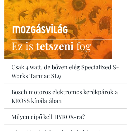
Ez is
tetszeni
fog
Csak 4 watt, de bőven elég Specialized S-
Works Tarmac SL9
Bosch motoros elektromos kerékpárok a
KROSS kínálatában
Milyen cipő kell HYROX-ra?