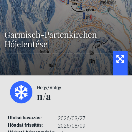
Garmisch-Partenkirchen
Hójelentése
Hegy/Völgy
n/a
Utolsó havazás:
2026/03/27
Hóadat frissítés:
2026/08/09