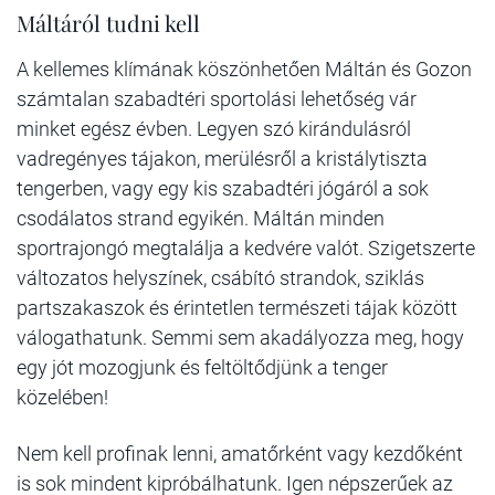
Máltáról tudni kell
A kellemes klímának köszönhetően Máltán és Gozon
számtalan szabadtéri sportolási lehetőség vár
minket egész évben. Legyen szó kirándulásról
vadregényes tájakon, merülésről a kristálytiszta
tengerben, vagy egy kis szabadtéri jógáról a sok
csodálatos strand egyikén. Máltán minden
sportrajongó megtalálja a kedvére valót. Szigetszerte
változatos helyszínek, csábító strandok, sziklás
partszakaszok és érintetlen természeti tájak között
válogathatunk. Semmi sem akadályozza meg, hogy
egy jót mozogjunk és feltöltődjünk a tenger
közelében!
Nem kell profinak lenni, amatőrként vagy kezdőként
is sok mindent kipróbálhatunk. Igen népszerűek az