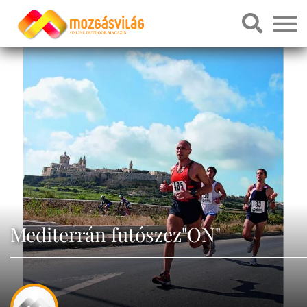
Mediterrán futószez"ON"