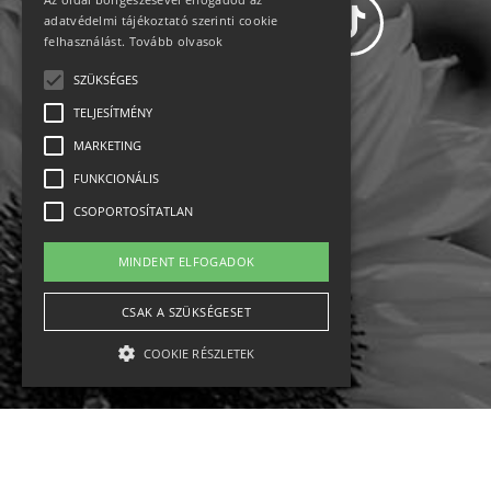
adatvédelmi tájékoztató szerinti cookie
felhasználást.
Tovább olvasok
SZÜKSÉGES
Adatvédelem
TELJESÍTMÉNY
MARKETING
Állásajánlatok
FUNKCIONÁLIS
Impresszum-kapcsolat
CSOPORTOSÍTATLAN
Jogi nyilatkozat
MINDENT ELFOGADOK
Rólunk
CSAK A SZÜKSÉGESET
COOKIE RÉSZLETEK
English
Ebike
Osztrák sípályák
Magyar sípályák
Szükséges
Teljesítmény
Marketing
Funkcionális
Csoportosítatlan
MTB kerékpár