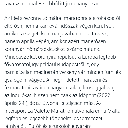
tavaszi nappal – s ebből itt jó néhány akad.
Az idei szezonnyitó máltai maratonra a szokásostól
eltérően, nem a karneváli időszak végén kerül sor,
amikor a szigeteken már javában dúl a tavasz,
hanem április végén, amikor azért már erősen
koranyári hőmérsékletekkel számolhatunk.
Mindössze két órányira repülőútra Európa legtöbb
fővárosától, így például Budapesttől is, egy
hamisítatlan mediterrán verseny vár minden futni és
gyalogolni vágyót. A meghirdetett maratoni és
félmaratoni táv idén nagyon sok újdonsággal várja
az indulókat, hiszen nem csak az időpont (2022.
április 24.), de az útvonal is teljesen más. Az
Intersport La Valette Marathon útvonala érinti Málta
legfőbb és legszebb történelmi és természeti
látnivalóit. Futók és szurkolók egyaránt