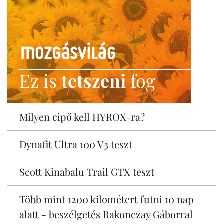
Ez is
tetszeni
fog
Milyen cipő kell HYROX-ra?
Dynafit Ultra 100 V3 teszt
Scott Kinabalu Trail GTX teszt
Több mint 1200 kilométert futni 10 nap
alatt - beszélgetés Rakonczay Gáborral