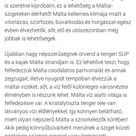
is szeretne kipróbálni, ez a lehetőség a Máltai-
szigeteken elérhető! Málta kellemes klímája miatt a
vitorlázás, szörfözés, búvárkodás és horgászat egész
évben élvezhetők, sőt, elő és utószezonban még
jobbak is lehetőségek.
Újabban nagy népszerűségnek örvend a tengeri SUP
és a kajak Málta strandjain is. Ez lehetővé teszi, hogy
felfedezzük Málta csodálatos partvonalát és annak
zegzugait, illetve nyugodt tempóban élvezzük a
máltai vizeket, sőt, a víz felől különleges városnézési
élményben is részünk lehet. Málta víz alatti világa is
felfedezésre vár. A kristálytiszta tenger tele van
látványos vízi élőlényekkel, így könnyen belátható,
miért olyan népszerű Málta a sznorkelezők körében!
Akik pedig könnyűbúvárként merülnek a sziget közeli
pontokon számos roncsot vagy természeti