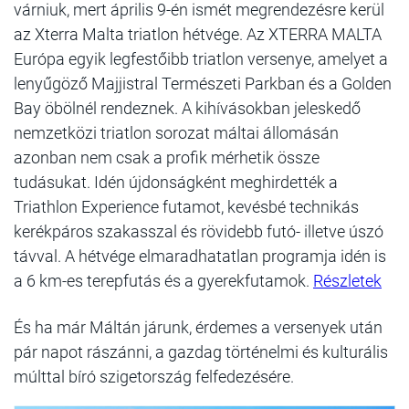
várniuk, mert április 9-én ismét megrendezésre kerül
az Xterra Malta triatlon hétvége. Az XTERRA MALTA
Európa egyik legfestőibb triatlon versenye, amelyet a
lenyűgöző Majjistral Természeti Parkban és a Golden
Bay öbölnél rendeznek. A kihívásokban jeleskedő
nemzetközi triatlon sorozat máltai állomásán
azonban nem csak a profik mérhetik össze
tudásukat. Idén újdonságként meghirdették a
Triathlon Experience futamot, kevésbé technikás
kerékpáros szakasszal és rövidebb futó- illetve úszó
távval. A hétvége elmaradhatatlan programja idén is
a 6 km-es terepfutás és a gyerekfutamok.
Részletek
És ha már Máltán járunk, érdemes a versenyek után
pár napot rászánni, a gazdag történelmi és kulturális
múlttal bíró szigetország felfedezésére.