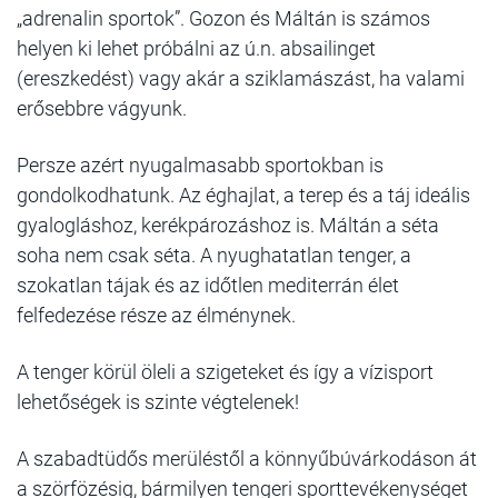
„adrenalin sportok”. Gozon és Máltán is számos
helyen ki lehet próbálni az ú.n. absailinget
(ereszkedést) vagy akár a sziklamászást, ha valami
erősebbre vágyunk.
Persze azért nyugalmasabb sportokban is
gondolkodhatunk. Az éghajlat, a terep és a táj ideális
gyalogláshoz, kerékpározáshoz is. Máltán a séta
soha nem csak séta. A nyughatatlan tenger, a
szokatlan tájak és az időtlen mediterrán élet
felfedezése része az élménynek.
A tenger körül öleli a szigeteket és így a vízisport
lehetőségek is szinte végtelenek!
A szabadtüdős merüléstől a könnyűbúvárkodáson át
a szörfözésig, bármilyen tengeri sporttevékenységet