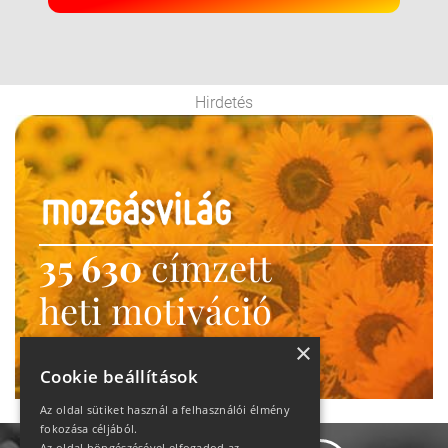
Hirdetés
35 630
címzett
heti motiváció
Ne maradj le!
×
Cookie beállítások
Az oldal sütiket használ a felhasználói élmény
fokozása céljából.
Az oldal böngészésével elfogadod az