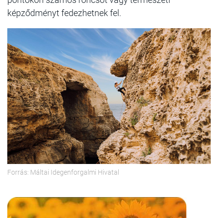
képződményt fedezhetnek fel.
Forrás: Máltai Idegenforgalmi Hivatal