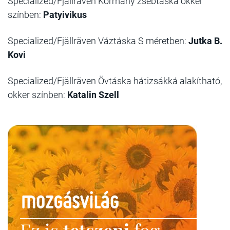
Specialized/Fjällräven Kormány zsebtáska okker
színben:
Patyivikus
Specialized/Fjällräven Váztáska S méretben:
Jutka B.
Kovi
Specialized/Fjällräven Övtáska hátizsákká alakítható,
okker színben:
Katalin Szell