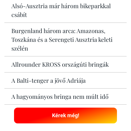
Alsó-Ausztria már három bikeparkkal
csábít
Burgenland három arca: Amazonas,
Toszkána és a Serengeti Ausztria keleti
szélén
Allrounder KROSS országúti bringák
A Balti-tenger a jövő Adriája
A hagyományos bringa nem múlt idő
Kérek még!