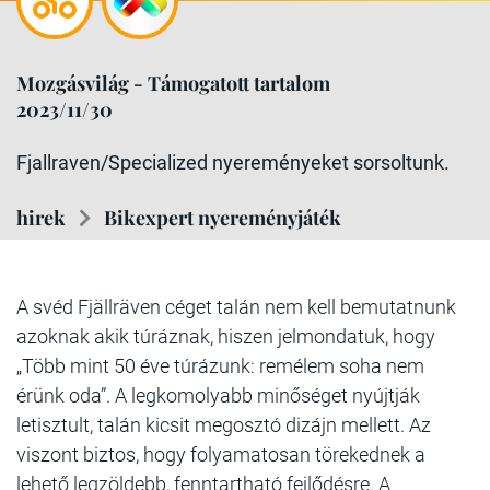
Mozgásvilág - Támogatott tartalom
2023/11/30
Fjallraven/Specialized nyereményeket sorsoltunk.
hirek
Bikexpert nyereményjáték
A svéd Fjällräven céget talán nem kell bemutatnunk
azoknak akik túráznak, hiszen jelmondatuk, hogy
„Több mint 50 éve túrázunk: remélem soha nem
érünk oda”. A legkomolyabb minőséget nyújtják
letisztult, talán kicsit megosztó dizájn mellett. Az
viszont biztos, hogy folyamatosan törekednek a
lehető legzöldebb, fenntartható fejlődésre. A