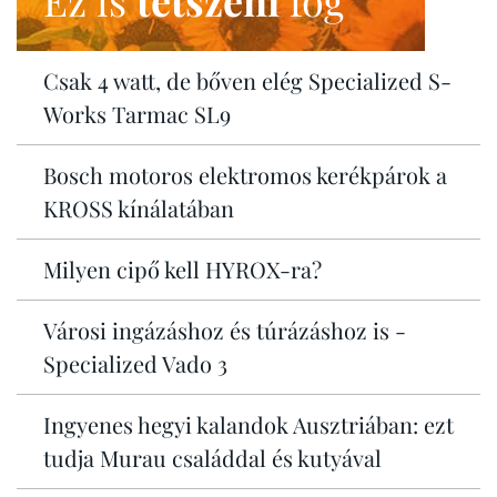
Ez is
tetszeni
fog
Csak 4 watt, de bőven elég Specialized S-
Works Tarmac SL9
Bosch motoros elektromos kerékpárok a
KROSS kínálatában
Milyen cipő kell HYROX-ra?
Városi ingázáshoz és túrázáshoz is -
Specialized Vado 3
Ingyenes hegyi kalandok Ausztriában: ezt
tudja Murau családdal és kutyával