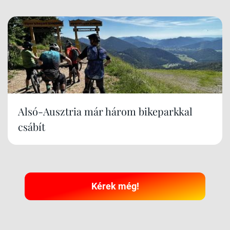
Alsó-Ausztria már három bikeparkkal
csábít
Kérek még!