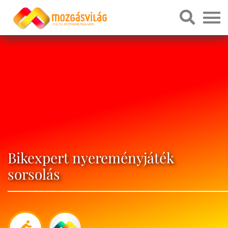
Bikexpert nyereményjáték
sorsolás