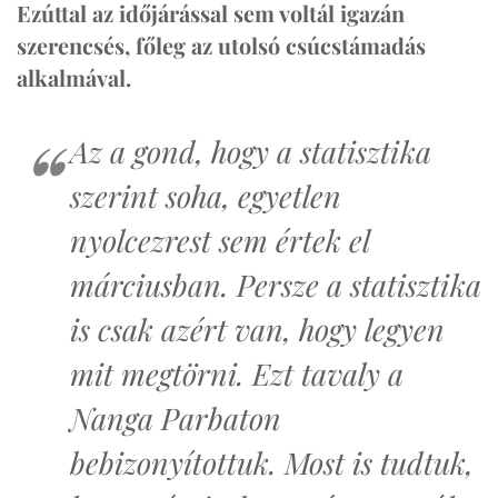
Ezúttal az időjárással sem voltál igazán
szerencsés, főleg az utolsó csúcstámadás
alkalmával.
Az a gond, hogy a statisztika
szerint soha, egyetlen
nyolcezrest sem értek el
márciusban. Persze a statisztika
is csak azért van, hogy legyen
mit megtörni. Ezt tavaly a
Nanga Parbaton
bebizonyítottuk. Most is tudtuk,