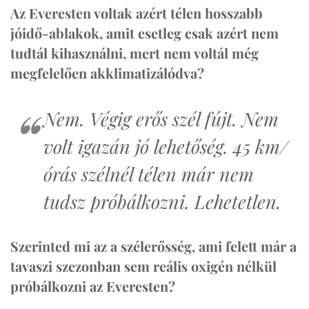
Az Everesten voltak azért télen hosszabb
jóidő-ablakok, amit esetleg csak azért nem
tudtál kihasználni, mert nem voltál még
megfelelően akklimatizálódva?
Nem. Végig erős szél fújt. Nem
volt igazán jó lehetőség. 45 km/
órás szélnél télen már nem
tudsz próbálkozni. Lehetetlen.
Szerinted mi az a szélerősség, ami felett már a
tavaszi szezonban sem reális oxigén nélkül
próbálkozni az Everesten?