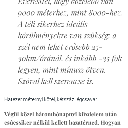
Everesttel, hogy közelebb van
9000 méterhez, mint 8000-hez.
A téli sikerhez ideális
körülményekre van szükség: a
szél nem lehet erősebb 25-
30km/óránál, és inkább -35 fok
legyen, mint mínusz ötven.
Szóval kell szerencse is.
Hatezer méternyi kötél, kétszáz jégcsavar
Végül közel háromhónapnyi küzdelem után
csúcssiker nélkül kellett hazatérned. Hogyan