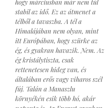
hogy márciusban már nem túl
stabil az idő. Ez az átmenet a
télből a tavaszba. A tél a
Himalájában nem olyan, mint
itt Európában, hogy szürke az
ég, és gyakran havazik. Nem. Az
ég kristálytiszta, csak
rettenetesen hideg van, és
általában erős vagy viharos szél
fúj. Talán a Manaszlu
környékén esik több hó, akár
naponta is. Az Everest azonban