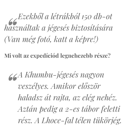
Ezekből a létrákból 150 db-ot
használtak a jégesés biztosítására
(Van még fotó, katt a képre!)
Mi volt az expedíciód legnehezebb része?
A Khumbu-jégesés nagyon
veszélyes. Amikor először
haladsz át rajta, az elég nehéz.
Aztán pedig a 2-es tábor feletti
rész. A Lhoce-fal télen tükörjég.