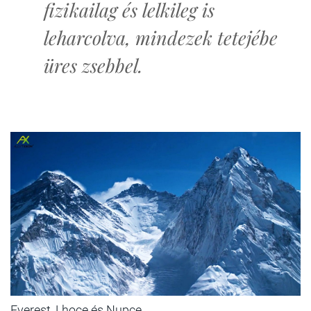
fizikailag és lelkileg is
leharcolva, mindezek tetejébe
üres zsebbel.
Everest, Lhoce és Nupce