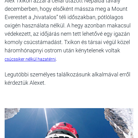
Alex Txikon azzal a céllal utazott Nepálba tavaly
decemberben, hogy elsőként mássza meg a Mount
Everestet a „hivatalos” téli időszakban, pótlólagos
oxigén használata nélkül. A hegy azonban makacsul
védekezett, az időjárás nem tett lehetővé egy igazán
komoly csúcstámadást. Txikon és társai végül közel
háromhónapnyi ostrom után kénytelenek voltak
.
csúcssiker nélkül hazatérni
Legutóbbi személyes találkozásunk alkalmával erről
kérdeztük Alexet.