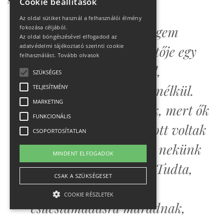
Cookie beállítások
Az oldal sütiket használ a felhasználói élmény
Nem, ezt a szervező cégem
fokozása céljából.
Az oldal böngészésével elfogadod az
adatvédelmi tájékoztató szerinti cookie
(Seven Summits) vezetője egy
felhasználást.
Tovább olvasok
személyben döntötte el,
SZÜKSÉGES
mindenféle egyeztetés nélkül.
TELJESÍTMÉNY
MARKETING
Amit részben megértek, mert ők
FUNKCIONÁLIS
már november végén ott voltak
CSOPORTOSÍTATLAN
az alaptáborban, hogy nekünk
MINDENT ELFOGADOK
előkészítsék a terepet. Tudta,
CSAK A SZÜKSÉGESET
hogy ha még egy
COOKIE RÉSZLETEK
csúcstámadásra maradnak,