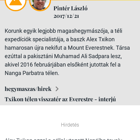
Pintér László
2017/12/21
Korunk egyik legjobb magashegymászója, a téli
expedíciók specialistája, a baszk Alex Txikon
hamarosan újra nekifut a Mount Everestnek. Társa
ezúttal a pakisztáni Muhamad Ali Sadpara lesz,
akivel 2016 februárjában elsőként jutottak fel a
Nanga Parbatra télen.
hegymaszas/hirek
Txikon télen visszatér az Everestre - interjú
Hirdetés