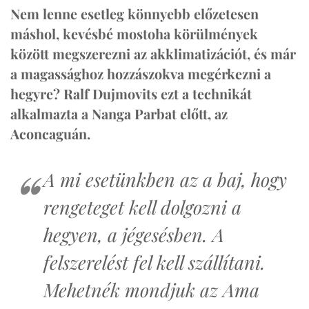
Nem lenne esetleg könnyebb előzetesen
máshol, kevésbé mostoha körülmények
között megszerezni az akklimatizációt, és már
a magassághoz hozzászokva megérkezni a
hegyre? Ralf Dujmovits ezt a technikát
alkalmazta a Nanga Parbat előtt, az
Aconcaguán.
A mi esetünkben az a baj, hogy
rengeteget kell dolgozni a
hegyen, a jégesésben. A
felszerelést fel kell szállítani.
Mehetnék mondjuk az Ama