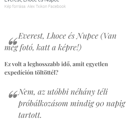
Kép forrása: Alex Txikon Facebook
Everest, Lhoce és Nupce (Van
még fotó, katt a képre!)
Ez volt a leghosszabb idő, amit egyetlen
expedíción töltöttél?
Nem, az utóbbi néhány téli
próbálkozásom mindig 90 napig
tartott.