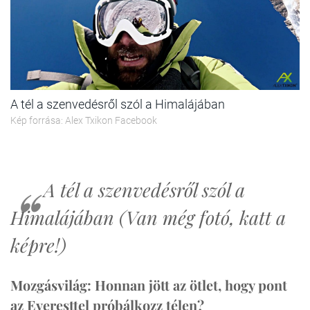
A tél a szenvedésről szól a Himalájában
Kép forrása: Alex Txikon Facebook
A tél a szenvedésről szól a
Himalájában (Van még fotó, katt a
képre!)
Mozgásvilág: Honnan jött az ötlet, hogy pont
az Everesttel próbálkozz télen?