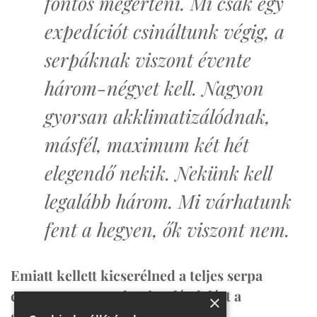
fontos megérteni. Mi csak egy
expedíciót csináltunk végig, a
serpáknak viszont évente
három-négyet kell. Nagyon
gyorsan akklimatizálódnak,
másfél, maximum két hét
elegendő nekik. Nekünk kell
legalább három. Mi várhatunk
fent a hegyen, ők viszont nem.
Emiatt kellett kicserélned a teljes serpa
csapatot, vagy csak szimplán lejárt a
×
szerződésük?