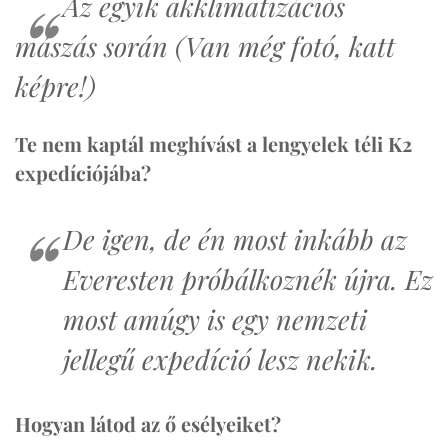
Az egyik akklimatizációs
mászás során (Van még fotó, katt
képre!)
Te nem kaptál meghívást a lengyelek téli K2
expedíciójába?
De igen, de én most inkább az
Everesten próbálkoznék újra. Ez
most amúgy is egy nemzeti
jellegű expedíció lesz nekik.
Hogyan látod az ő esélyeiket?