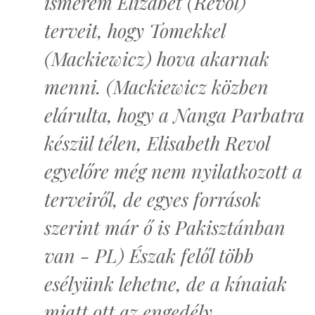
ismerem Elizabet (Revol)
terveit, hogy Tomekkel
(Mackiewicz) hova akarnak
menni. (Mackiewicz közben
elárulta, hogy a Nanga Parbatra
készül télen, Elisabeth Revol
egyelőre még nem nyilatkozott a
terveiről, de egyes források
szerint már ő is Pakisztánban
van - PL) Észak felől több
esélyünk lehetne, de a kínaiak
miatt ott az engedély