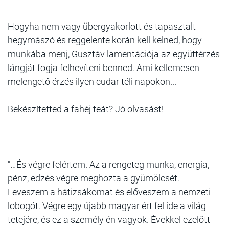
Hogyha nem vagy übergyakorlott és tapasztalt
hegymászó és reggelente korán kell kelned, hogy
munkába menj, Gusztáv lamentációja az együttérzés
lángját fogja felhevíteni benned. Ami kellemesen
melengető érzés ilyen cudar téli napokon...
Bekészítetted a fahéj teát? Jó olvasást!
"…És végre felértem. Az a rengeteg munka, energia,
pénz, edzés végre meghozta a gyümölcsét.
Leveszem a hátizsákomat és előveszem a nemzeti
lobogót. Végre egy újabb magyar ért fel ide a világ
tetejére, és ez a személy én vagyok. Évekkel ezelőtt