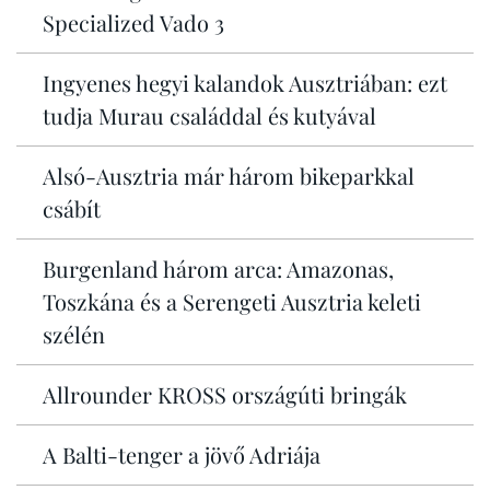
Specialized Vado 3
Ingyenes hegyi kalandok Ausztriában: ezt
tudja Murau családdal és kutyával
Alsó-Ausztria már három bikeparkkal
csábít
Burgenland három arca: Amazonas,
Toszkána és a Serengeti Ausztria keleti
szélén
Allrounder KROSS országúti bringák
A Balti-tenger a jövő Adriája