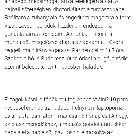
az ágyból megsimogattam a feleségem arcát. A
hajnali sötétségben kibotorkáltam a fürdőszobába.
Beálltam a zuhany alá és engedtem magamra a forró
vizet. Lassan ébredek, kezdenek rendeződni a
gondolataim, a teendőim. A munka - megint a
munkaidőt megelőzve átjárta az agyamat… Gyors
reggeli, majd irány a garázs. Pár perccel múlt 7 óra.
Szakad a hó. A Budakeszi úton óriási a dugó, a rádió
szerint baleset történt - lépésben haladok.
El fogok késni, a főnök mit fog ehhez szólni? 10 perc
késéssel érek be az irodába. Felnyitom laptopomat,
és a naptárban látom: már csak 5 hónap és ! A hegy,
az olasz menedékház, a mászás gondolatára ekkor
hagyja el a nap első, igazi, őszinte mosolya az