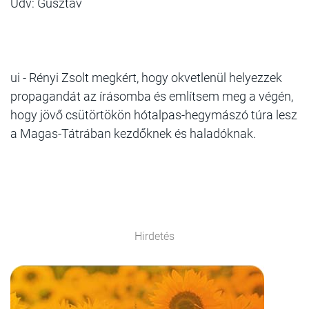
Üdv: Gusztáv
ui - Rényi Zsolt megkért, hogy okvetlenül helyezzek
propagandát az írásomba és említsem meg a végén,
hogy jövő csütörtökön hótalpas-hegymászó túra lesz
a Magas-Tátrában kezdőknek és haladóknak.
Hirdetés