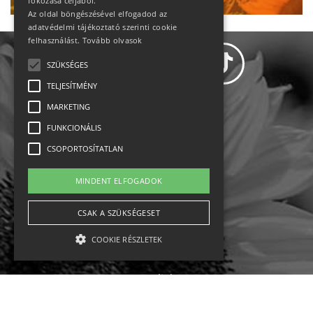
fokozása céljából.
Az oldal böngészésével elfogadod az
adatvédelmi tájékoztató szerinti cookie
felhasználást.
Tovább olvasok
SZÜKSÉGES
TELJESÍTMÉNY
MARKETING
Adatvédelem
FUNKCIONÁLIS
CSOPORTOSÍTATLAN
Állásajánlatok
MINDENT ELFOGADOK
Impresszum-kapcsolat
CSAK A SZÜKSÉGESET
Jogi nyilatkozat
COOKIE RÉSZLETEK
Rólunk
English
Szükséges
Teljesítmény
Marketing
Funkcionális
Csoportosítatlan