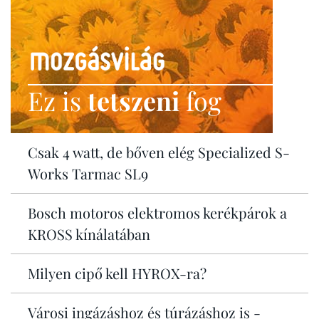
Ez is
tetszeni
fog
Csak 4 watt, de bőven elég Specialized S-
Works Tarmac SL9
Bosch motoros elektromos kerékpárok a
KROSS kínálatában
Milyen cipő kell HYROX-ra?
Városi ingázáshoz és túrázáshoz is -