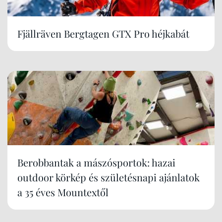
Fjällräven Bergtagen GTX Pro héjkabát
Berobbantak a mászósportok: hazai
outdoor körkép és születésnapi ajánlatok
a 35 éves Mountextől