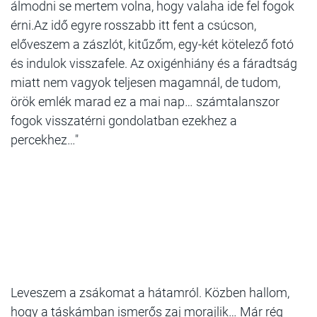
álmodni se mertem volna, hogy valaha ide fel fogok
érni.Az idő egyre rosszabb itt fent a csúcson,
előveszem a zászlót, kitűzőm, egy-két kötelező fotó
és indulok visszafele. Az oxigénhiány és a fáradtság
miatt nem vagyok teljesen magamnál, de tudom,
örök emlék marad ez a mai nap… számtalanszor
fogok visszatérni gondolatban ezekhez a
percekhez…"
Leveszem a zsákomat a hátamról. Közben hallom,
hogy a táskámban ismerős zaj morajlik… Már rég