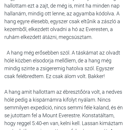
hallottam ezt a zajt, de még is, mint ha minden nap
hallanám, mindig ott lenne, az agyamba kódolva. A
hang egyre élesebb, egyszer csak eltűnik a zászló a
kezemből, elkezdett olvadni a hó az Everesten, a
ruhám elkezdett átázni, megcsúsztam.
A hang még erősebben szól. A táskámat az olvadt
hólé közben elsodorja mellőlem, de a hang még
mindig szinte a zsigeremig hatolva szól. Egyszer
csak felébredtem. Ez csak álom volt. Bakker!
A hang amit hallottam az ébresztőóra volt, a nedves
hólé pedig a kispárnámra kifolyt nyálam. Nincs
semmilyen expedíció, nincs semmi féle kaland, és én
se jutottam fel a Mount Everestre. Konstatáltam,
hogy reggel 5:40-en van, kelni kell. Lassan kimáztam