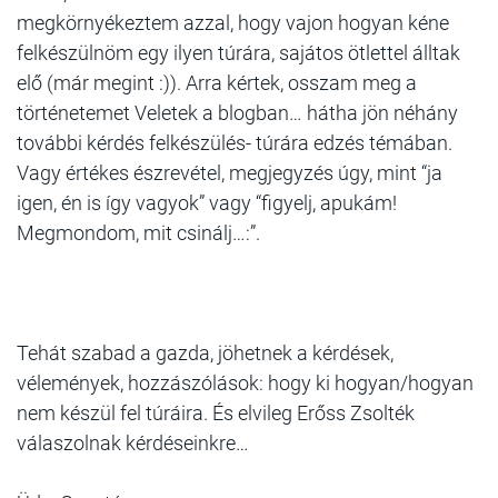
megkörnyékeztem azzal, hogy vajon hogyan kéne
felkészülnöm egy ilyen túrára, sajátos ötlettel álltak
elő (már megint :)). Arra kértek, osszam meg a
történetemet Veletek a blogban… hátha jön néhány
további kérdés felkészülés- túrára edzés témában.
Vagy értékes észrevétel, megjegyzés úgy, mint “ja
igen, én is így vagyok” vagy “figyelj, apukám!
Megmondom, mit csinálj…:”.
Tehát szabad a gazda, jöhetnek a kérdések,
vélemények, hozzászólások: hogy ki hogyan/hogyan
nem készül fel túráira. És elvileg Erőss Zsolték
válaszolnak kérdéseinkre…