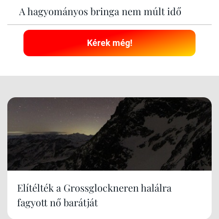
A hagyományos bringa nem múlt idő
Kérek még!
Elítélték a Grossglockneren halálra
fagyott nő barátját