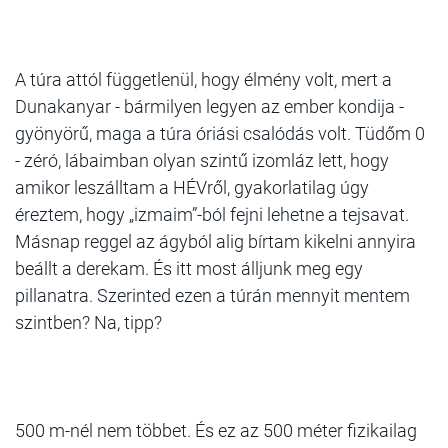
A túra attól függetlenül, hogy élmény volt, mert a
Dunakanyar - bármilyen legyen az ember kondija -
gyönyörű, maga a túra óriási csalódás volt. Tüdőm 0
- zéró, lábaimban olyan szintű izomláz lett, hogy
amikor leszálltam a HÉVről, gyakorlatilag úgy
éreztem, hogy „izmaim”-ból fejni lehetne a tejsavat.
Másnap reggel az ágyból alig bírtam kikelni annyira
beállt a derekam. És itt most álljunk meg egy
pillanatra. Szerinted ezen a túrán mennyit mentem
szintben? Na, tipp?
500 m-nél nem többet. És ez az 500 méter fizikailag