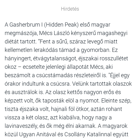
Hirdetés
A Gasherbrum I (Hidden Peak) első magyar
megmászója, Mécs László kényszerű magashegyi
diétát tartott. ”Fent a sűrű, száraz levegő miatt
kellemetlen lerakódás támad a gyomorban. Ez
hányingert, étvágytalanságot, éjszakai rosszullétet
okoz – ecsetelte jelenlegi állapotát Mécs, aki
beszámolt a csúcstámadás részleteiről is. "Éjjel egy
órakor indultunk a csúcsra. Velünk tartottak olaszok
és ausztrálok is. Az olasz kettős nagyon erős és
képzett volt, ők taposták elöl a nyomot. Eleinte szép,
tiszta éjszaka volt, hajnali föl ötkor, aztán rohant
vissza a két olasz, azt kiabálva, hogy nagy a
lavinaveszély, és ők még élni akarnak. A magyarok
közül Ugyan Anitával és Csollány Katalinnal együtt