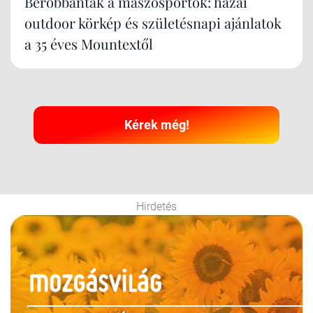
Berobbantak a mászósportok: hazai
outdoor körkép és születésnapi ajánlatok
a 35 éves Mountextől
Kérek még!
Hirdetés