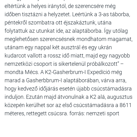
eltértünk a helyes iránytól, de szerencsére még
időben tisztázni a helyzetet. Leértünk a 3-as táborba,
péntekről szombatra ott éjszakáztunk, utána
folytattuk az utunkat ide, az alaptáborba. Így utólag
meglehetősen szerencsésnek mondhatom magamat,
utánam egy nappal két ausztrál és egy ukrán
kudarcot vallott a rossz idő miatt, majd egy nagyobb
nemzetközi csoport is sikertelenül próbálkozott” –
mondta Mécs. A K2-Gasherbrum-I Expedíció még
marad a Gasherbbrum-I alaptáborában, várva arra,
hogy kedvező időjárás esetén újabb csúcstámadásra
induljon. Ezután majd átvonulnak a K2 alá, augusztus
közepén kerülhet sor az első csúcstámadásra a 8611
méteres, rettegett csúcsra. forrás: nemzeti sport