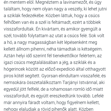
én mentem elöl. Megnéztem a lavinamezőt, és úgy
találtam, hogy nem olyan nagy a veszély, ki lehet jutni
a sziklák fedezékébe. Közben láttuk, hogy a csúcs
felhőben van és a szél is feltámadt, ezért a többiek
visszafordultak. Én kivártam, és amikor gyengült a
szél, tovább folytattam az utat a csúcs felé. Sok volt
a hó, a nagy magasságban két lépésenként meg
kellett állnom pihenni, néha támadtak is kétségeim.
Aztán helyi idő szerint fél tienekettőkor felértem, az
igazi csúcs megtalálásában a jég, a sziklák és a
hógerincek között az előző expedíció által otthagyott
piros kötél segített. Gyorsan elindultam visszafelé, és
nemsokára összetalálkoztam Tarjányi Istvánnal, aki
egyedül jött felfelé, de a rohamosan romló idő miatt
visszafordult, és együtt ereszkedtünk tovább. Lefelé
már annyira fáradt voltam, hogy figyelnem kellett,
nehogy elaludjak a rövid pihenők alatt. Közben