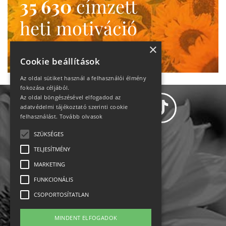
35 630
címzett
heti motiváció
Ne maradj le!
×
Cookie beállítások
Az oldal sütiket használ a felhasználói élmény
fokozása céljából.
Az oldal böngészésével elfogadod az
adatvédelmi tájékoztató szerinti cookie
felhasználást.
Tovább olvasok
SZÜKSÉGES
Adatvédelem
TELJESÍTMÉNY
MARKETING
Állásajánlatok
FUNKCIONÁLIS
Impresszum-kapcsolat
CSOPORTOSÍTATLAN
Jogi nyilatkozat
MINDENT ELFOGADOK