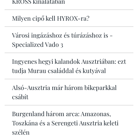
KROSS kínálatában
Milyen cipő kell HYROX-ra?
Városi ingázáshoz és túrázáshoz is -
Specialized Vado 3
Ingyenes hegyi kalandok Ausztriában: ezt
tudja Murau családdal és kutyával
Alsó-Ausztria már három bikeparkkal
csábít
Burgenland három arca: Amazonas,
Toszkána és a Serengeti Ausztria keleti
szélén