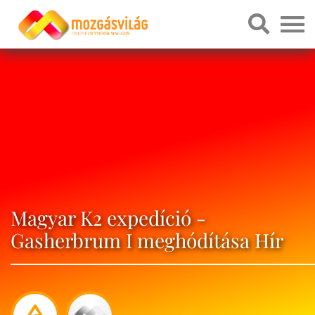
Magyar K2 expedíció -
Gasherbrum I meghódítása Hír