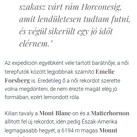
szakasz várt rám Horconesig,
amit lendületesen tudtam futni,
és végül sikerült egy jó időt
elérnem."
Az expedíción egyébként vele tartott barátnője, a női
Emelie
terepfutók között legjobbnak számító
Forsberg
is. Eredetileg ő a női rekordot szerette
volna megdönteni, de nem érezte magát elég jó
formában, ezért lemondott róla.
Mont Blanc
Matterhornon
Kilian tavaly a
-on és a
állított fel új rekordot, idén pedig Észak-Amerika
Mount
legmagasabb hegyét, a 6194 m magas