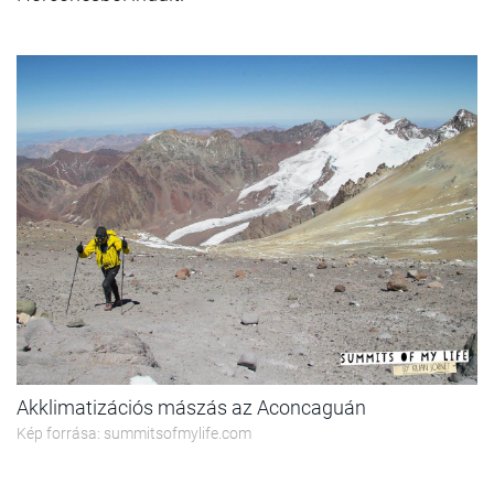
Akklimatizációs mászás az Aconcaguán
Kép forrása: summitsofmylife.com