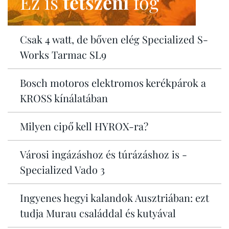
Ez is
tetszeni
fog
Csak 4 watt, de bőven elég Specialized S-
Works Tarmac SL9
Bosch motoros elektromos kerékpárok a
KROSS kínálatában
Milyen cipő kell HYROX-ra?
Városi ingázáshoz és túrázáshoz is -
Specialized Vado 3
Ingyenes hegyi kalandok Ausztriában: ezt
tudja Murau családdal és kutyával