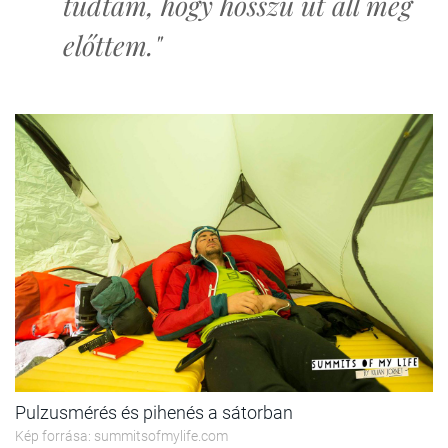
tudtam, hogy hosszú út áll még
előttem."
Pulzusmérés és pihenés a sátorban
Kép forrása: summitsofmylife.com