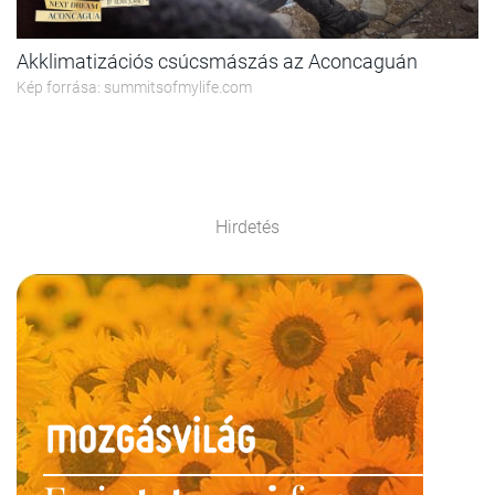
Akklimatizációs csúcsmászás az Aconcaguán
Kép forrása: summitsofmylife.com
Hirdetés