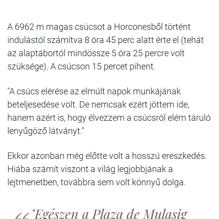
A 6962 m magas csúcsot a Horconesből történt
indulástól számítva 8 óra 45 perc alatt érte el (tehát
az alaptábortól mindössze 5 óra 25 percre volt
szüksége). A csúcson 15 percet pihent.
"A csúcs elérése az elmúlt napok munkájának
beteljesedése volt. De nemcsak ezért jöttem ide,
hanem azért is, hogy élvezzem a csúcsról elém táruló
lenyűgöző látványt."
Ekkor azonban még előtte volt a hosszú ereszkedés.
Hiába számít viszont a világ legjobbjának a
lejtmenetben, továbbra sem volt könnyű dolga.
"Egészen a Plaza de Mulasig