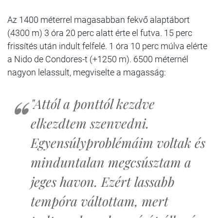
Az 1400 méterrel magasabban fekvő alaptábort
(4300 m) 3 óra 20 perc alatt érte el futva. 15 perc
frissítés után indult felfelé. 1 óra 10 perc múlva elérte
a Nido de Condores-t (+1250 m). 6500 méternél
nagyon lelassult, megviselte a magasság:
"Attól a ponttól kezdve
elkezdtem szenvedni.
Egyensúlyproblémáim voltak és
minduntalan megcsúsztam a
jeges havon. Ezért lassabb
tempóra váltottam, mert