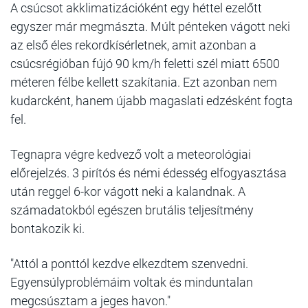
A csúcsot akklimatizációként egy héttel ezelőtt
egyszer már megmászta. Múlt pénteken vágott neki
az első éles rekordkísérletnek, amit azonban a
csúcsrégióban fújó 90 km/h feletti szél miatt 6500
méteren félbe kellett szakítania. Ezt azonban nem
kudarcként, hanem újabb magaslati edzésként fogta
fel.
Tegnapra végre kedvező volt a meteorológiai
előrejelzés. 3 pirítós és némi édesség elfogyasztása
után reggel 6-kor vágott neki a kalandnak. A
számadatokból egészen brutális teljesítmény
bontakozik ki.
"Attól a ponttól kezdve elkezdtem szenvedni.
Egyensúlyproblémáim voltak és minduntalan
megcsúsztam a jeges havon."