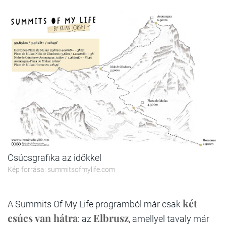
Csúcsgrafika az időkkel
Kép forrása: summitsofmylife.com
két
A Summits Of My Life programból már csak
csúcs van hátra
Elbrusz
: az
, amellyel tavaly már