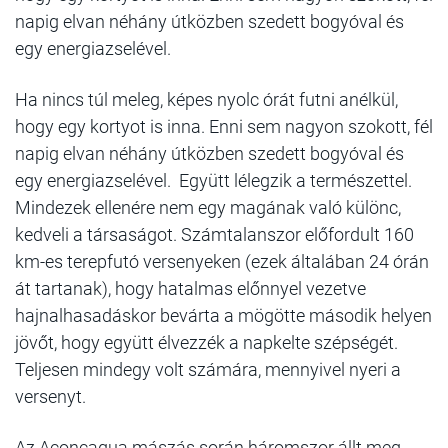
napig elvan néhány útközben szedett bogyóval és
egy energiazselével.
Ha nincs túl meleg, képes nyolc órát futni anélkül,
hogy egy kortyot is inna. Enni sem nagyon szokott, fél
napig elvan néhány útközben szedett bogyóval és
egy energiazselével. Együtt lélegzik a természettel.
Mindezek ellenére nem egy magának való különc,
kedveli a társaságot. Számtalanszor előfordult 160
km-es terepfutó versenyeken (ezek általában 24 órán
át tartanak), hogy hatalmas előnnyel vezetve
hajnalhasadáskor bevárta a mögötte második helyen
jövőt, hogy együtt élvezzék a napkelte szépségét.
Teljesen mindegy volt számára, mennyivel nyeri a
versenyt.
Az Aconcagua mászás során háromszor állt meg