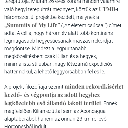
terepfutója. Miután 26 éves korára minden valamire
UTMB
való hegyi terepultrát megnyert, köztük az
-t
háromszor, új projektbe kezdett, melynek a
„Summits of My Life”
(„Az életem csúcsai”) címet
adta. A célja, hogy három év alatt több kontinens
legmagasabb hegycsúcsának mászási rekordját
megdöntse. Mindezt a legpuritánabb
megközelítésben: csak Kilian és a hegyek,
minimalista stílusban, nagy létszámú expedíciós
háttér nélkül, a lehető leggyorsabban fel és le.
minden rekordkísérlet
A projekt filozófiája szerint
kezdő- és végpontja az adott hegyhez
legközelebb eső állandó lakott terület
. Ennek
megfelelően Kilian ezúttal sem az Aconcagua
alaptáborából, hanem az onnan 23 km-re lévő
Horconesből indult.