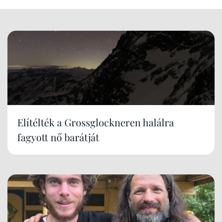
Elítélték a Grossglockneren halálra
fagyott nő barátját