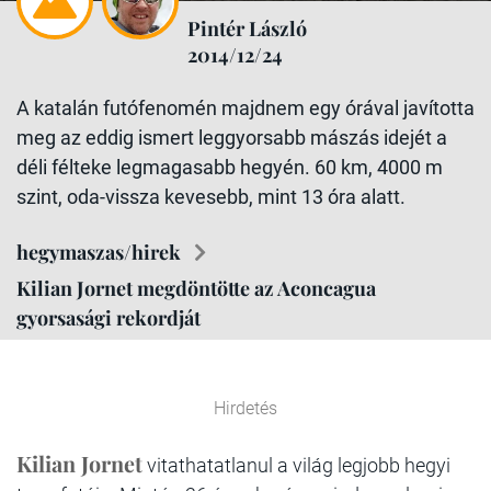
Pintér László
2014/12/24
A katalán futófenomén majdnem egy órával javította
meg az eddig ismert leggyorsabb mászás idejét a
déli félteke legmagasabb hegyén. 60 km, 4000 m
szint, oda-vissza kevesebb, mint 13 óra alatt.
hegymaszas/hirek
Kilian Jornet megdöntötte az Aconcagua
gyorsasági rekordját
Hirdetés
Kilian Jornet
vitathatatlanul a világ legjobb hegyi