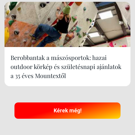
Berobbantak a mászósportok: hazai
outdoor körkép és születésnapi ajánlatok
a 35 éves Mountextől
Kérek még!