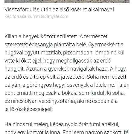
Visszafordulás után az első kísérlet alkalmával
Kép forrása: summitsofmylife.com
Kilian a hegyek között született. A természet
szeretetét édesanyja plántálta belé. Gyermekként a
húgával együtt mezítláb, pizsamában, lámpa nélkül
vitte ki őket éjjel, hogy meghallgassák az erdő
hangjait. Azután a gyerekek navigáltak haza. A hegy,
az erdő és a terep volt a játszótere. Soha nem edzett
pályán, a göröngyös hegyi ösvények a lételeme. Talán
pont emiatt, még csak a bokája sem fordult ki soha,
és nincs olyan versenyzőtársa, aki ne csodálná a
lejtőzős képességeit.
Ha nincs túl meleg, képes nyolc órát futni anélkül,
hogy egy kortyot is inna. Enni sem nagyon szokott, fél