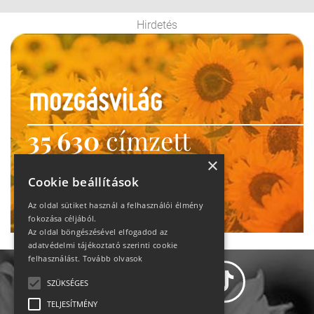
Hirdetés
35 630
címzett
heti motiváció
×
Cookie beállítások
Ne maradj le!
Az oldal sütiket használ a felhasználói élmény
fokozása céljából.
Az oldal böngészésével elfogadod az
adatvédelmi tájékoztató szerinti cookie
felhasználást.
Tovább olvasok
SZÜKSÉGES
TELJESÍTMÉNY