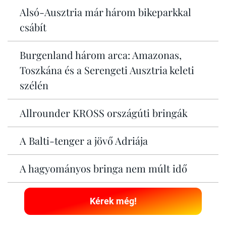
Alsó-Ausztria már három bikeparkkal
csábít
Burgenland három arca: Amazonas,
Toszkána és a Serengeti Ausztria keleti
szélén
Allrounder KROSS országúti bringák
A Balti-tenger a jövő Adriája
A hagyományos bringa nem múlt idő
Kérek még!