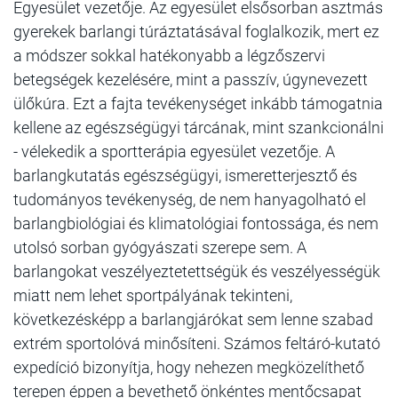
Egyesület vezetője. Az egyesület elsősorban asztmás
gyerekek barlangi túráztatásával foglalkozik, mert ez
a módszer sokkal hatékonyabb a légzőszervi
betegségek kezelésére, mint a passzív, úgynevezett
ülőkúra. Ezt a fajta tevékenységet inkább támogatnia
kellene az egészségügyi tárcának, mint szankcionálni
- vélekedik a sportterápia egyesület vezetője. A
barlangkutatás egészségügyi, ismeretterjesztő és
tudományos tevékenység, de nem hanyagolható el
barlangbiológiai és klimatológiai fontossága, és nem
utolsó sorban gyógyászati szerepe sem. A
barlangokat veszélyeztetettségük és veszélyességük
miatt nem lehet sportpályának tekinteni,
következésképp a barlangjárókat sem lenne szabad
extrém sportolóvá minősíteni. Számos feltáró-kutató
expedíció bizonyítja, hogy nehezen megközelíthető
terepen éppen a bevethető önkéntes mentőcsapat