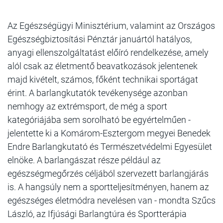
Az Egészségügyi Minisztérium, valamint az Országos
Egészségbiztosítási Pénztár januártól hatályos,
anyagi ellenszolgáltatást előíró rendelkezése, amely
alól csak az életmentő beavatkozások jelentenek
majd kivételt, számos, főként technikai sportágat
érint. A barlangkutatók tevékenysége azonban
nemhogy az extrémsport, de még a sport
kategóriájába sem sorolható be egyértelműen -
jelentette ki a Komárom-Esztergom megyei Benedek
Endre Barlangkutató és Természetvédelmi Egyesület
elnöke. A barlangászat része például az
egészségmegőrzés céljából szervezett barlangjárás
is. A hangsúly nem a sportteljesítményen, hanem az
egészséges életmódra nevelésen van - mondta Szűcs
László, az Ifjúsági Barlangtúra és Sportterápia