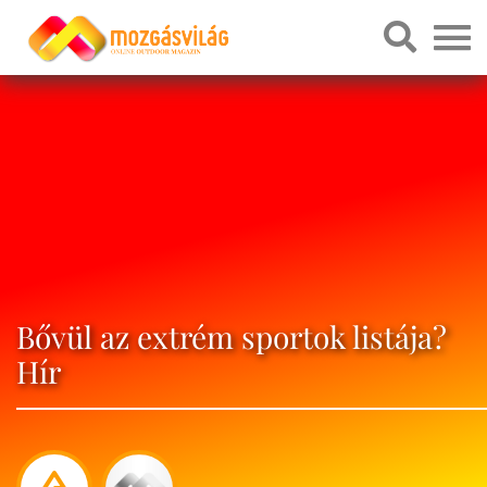
Bővül az extrém sportok listája?
Hír