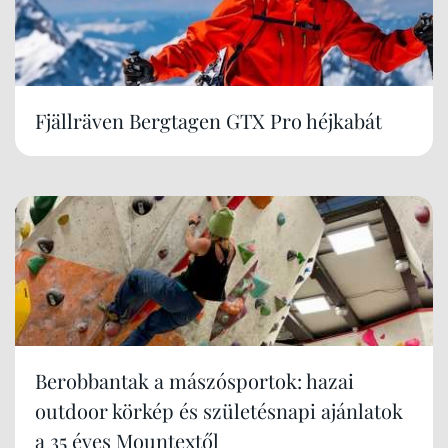
Fjällräven Bergtagen GTX Pro héjkabát
Berobbantak a mászósportok: hazai
outdoor körkép és születésnapi ajánlatok
a 35 éves Mountextől