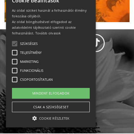
Cookie beállítások
Ne maradj le!
Az oldal sütiket használ a felhasználói élmény
fokozása céljából.
Az oldal böngészésével elfogadod az
adatvédelmi tájékoztató szerinti cookie
felhasználást.
Tovább olvasok
SZÜKSÉGES
TELJESÍTMÉNY
MARKETING
Adatvédelem
FUNKCIONÁLIS
CSOPORTOSÍTATLAN
Állásajánlatok
MINDENT ELFOGADOK
Impresszum-kapcsolat
CSAK A SZÜKSÉGESET
Jogi nyilatkozat
COOKIE RÉSZLETEK
Rólunk