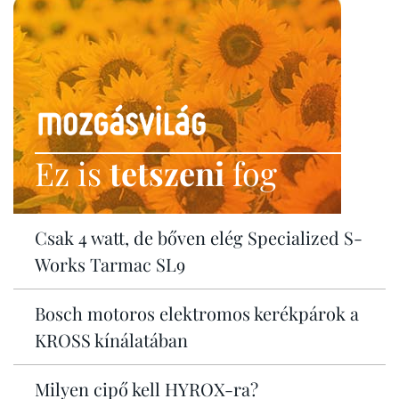
Ez is
tetszeni
fog
Csak 4 watt, de bőven elég Specialized S-
Works Tarmac SL9
Bosch motoros elektromos kerékpárok a
KROSS kínálatában
Milyen cipő kell HYROX-ra?