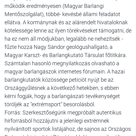
működik eredményesen (Magyar Barlangi
Mentőszolgálat), többé- kevésbé állami feladatot
ellátva. A kormánynak és az alárendelt hivataloknak
kötelessége lenne az ilyen törekvéseket támogatni, de
ha ez nem áll módjukban, legalább ne nehezítsék -
fűzte hozzá Nagy Sándor geológushallgató, a
Magyar Karszt- és Barlangkutató Társulat főtitkára.
Számtalan hasonló megnyilatkozás olvasható a
magyar barlangászok internetes fórumain. A hazai
barlangkutatók közössége petíciót nyújt be az
Országgyűlésnek a következő hetekben, s ebben
kérni fogják, hogy a barlangászati tevékenységet
töröljék az "extrémsport" besorolásból.
Forrás: Szerkesztőségünk megpróbált autentikus
hírforrásból hozzájutni a jelenlegi extrémnek
nyilvánított sportok listájához, de sajnos az Országos