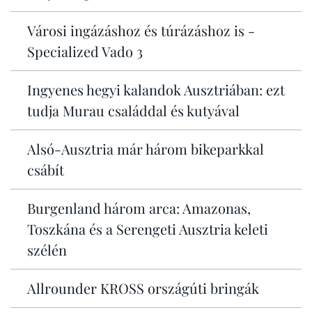
Városi ingázáshoz és túrázáshoz is -
Specialized Vado 3
Ingyenes hegyi kalandok Ausztriában: ezt
tudja Murau családdal és kutyával
Alsó-Ausztria már három bikeparkkal
csábít
Burgenland három arca: Amazonas,
Toszkána és a Serengeti Ausztria keleti
szélén
Allrounder KROSS országúti bringák