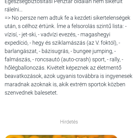
Egészségbiztosítási Pénztár oldalán nem sikerült
rálelni…
=> No persze nem adtuk fe a kezdeti sikertelenségek
után, s célhoz értünk. Íme a felsorolás szintű lista: -
vízisí, - jet-ski, - vadvízi evezés, - magashegyi
expedíció, - hegy és sziklamászás (az V. foktól), -
barlangászat, - bázisugrás, - bungee jumping, -
falmászás, - roncsautó (auto-crash) sport, - rally, -
hőlégballonozás. Kivételt képeznek az életmentő
beavatkozások, azok ugyanis továbbra is ingyenesek
maradnak azoknak is, akik extrém sportok közben
szenvednek balesetet.
Hirdetés