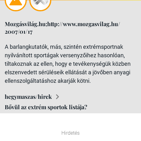
Mozgásvilág.hu;http://www.mozgasvilag.hu/
2007/01/17
A barlangkutatók, más, szintén extrémsportnak
nyilvánított sportágak versenyzőihez hasonlóan,
tiltakoznak az ellen, hogy e tevékenységük közben
elszenvedett sérüléseik ellátását a jövőben anyagi
ellenszolgáltatáshoz akarják kötni.
hegymaszas/hirek
Bővül az extrém sportok listája?
Hirdetés