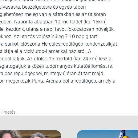
lvasásra, beszélgetésre és egyéb tábori
eglehetősen meleg van a sátrakban és az út során
gben. Naponta átlagban 10 mérföldet (kb. 16km)
l kezdünk, utána a napi távot fokozatosan növeljük,
hez. Az utazás valószínűleg 7-10 napig tart.
a sarkot, először a Hercules repülőgép kondenzcsíkját
 látja el a McMurdo-i amerikai bázisról. A
gból látjuk. Az utolsó 15 mérföld (kb. 24 km) lesz a
eglátogatjuk a közeli tudományos kutatóállomást is.
alpas repülőgéppel, mintegy 6 órán át tart majd.
pon megérkezik Punta Arenas-ból a repülőgép, amely a
Hirdetés