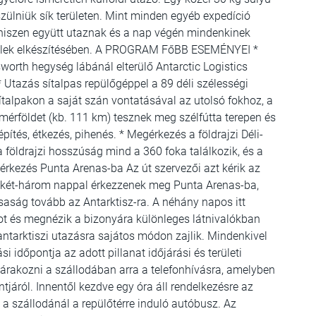
észülniük sík területen. Mint minden egyéb expedíció
, hiszen együtt utaznak és a nap végén mindenkinek
 ételek elkészítésében. A PROGRAM FőBB ESEMÉNYEI *
sworth hegység lábánál elterülő Antarctic Logistics
* Utazás sítalpas repülőgéppel a 89 déli szélességi
sítalpakon a saját szán vontatásával az utolsó fokhoz, a
 mérföldet (kb. 111 km) tesznek meg szélfútta terepen és
ítés, étkezés, pihenés. * Megérkezés a földrajzi Déli-
t a földrajzi hosszúság mind a 360 foka találkozik, és a
rkezés Punta Arenas-ba Az út szervezői azt kérik az
őtt két-három nappal érkezzenek meg Punta Arenas-ba,
rsaság tovább az Antarktisz-ra. A néhány napos itt
atot és megnézik a bizonyára különleges látnivalókban
 antarktiszi utazásra sajátos módon zajlik. Mindenkivel
i időpontja az adott pillanat időjárási és területi
l várakozni a szállodában arra a telefonhívásra, amelyben
ntjáról. Innentől kezdve egy óra áll rendelkezésre az
 a szállodánál a repülőtérre induló autóbusz. Az