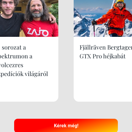
 sorozat a
Fjällräven Bergtage
pektrumon a
GTX Pro héjkabát
yolcezres
xpedíciók világáról
Kérek még!