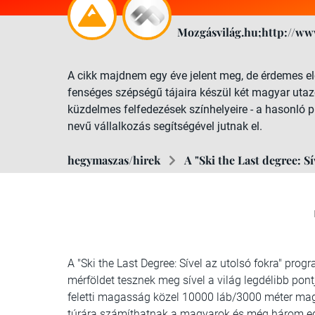
Mozgásvilág.hu;http://ww
A cikk majdnem egy éve jelent meg, de érdemes el
fenséges szépségű tájaira készül két magyar utazó
küzdelmes felfedezések színhelyeire - a hasonló p
nevű vállalkozás segítségével jutnak el.
hegymaszas/hirek
A "Ski the Last degree: Sí
A "Ski the Last Degree: Sível az utolsó fokra" pro
mérföldet tesznek meg sível a világ legdélibb pontj
feletti magasság közel 10000 láb/3000 méter mag
túrára számíthatnak a magyarok és még három egye