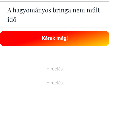
A hagyományos bringa nem múlt
idő
Kérek még!
Hirdetés
Hirdetés