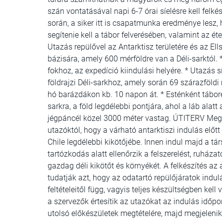
szán vontatásával napi 6-7 órai síelésre kell felk
során, a siker itt is csapatmunka eredménye lesz
segítenie kell a tábor felverésében, valamint az
Utazás repülővel az Antarktisz területére és az Ell
bázisára, amely 600 mérföldre van a Déli-sarktól. 
fokhoz, az expedíció kiindulási helyére. * Utazás 
földrajzi Déli-sarkhoz, amely során 69 szárazföldi
hó barázdákon kb. 10 napon át. * Esténként táborép
sarkra, a föld legdélebbi pontjára, ahol a láb alat
jégpáncél közel 3000 méter vastag. ÚTITERV Megé
utazóktól, hogy a várható antarktiszi indulás el
Chile legdélebbi kikötőjébe. Innen indul majd a tá
tartózkodás alatt ellenőrzik a felszerelést, ruház
gazdag déli kikötőt és környékét. A felkészítés az
tudatják azt, hogy az odatartó repülőjáratok indulás
feltételeitől függ, vagyis teljes készültségben kel
a szervezők értesítik az utazókat az indulás időpo
utolsó előkészületek megtételére, majd megjelenik