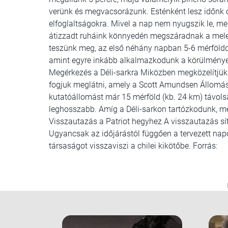
verünk és megvacsorázunk. Esténként lesz időnk o
elfoglaltságokra. Mivel a nap nem nyugszik le, m
átizzadt ruháink könnyedén megszáradnak a mele
teszünk meg, az első néhány napban 5-6 mérföldde
amint egyre inkább alkalmazkodunk a körülmények
Megérkezés a Déli-sarkra Miközben megközelítjük 
fogjuk meglátni, amely a Scott Amundsen Állomást
kutatóállomást már 15 mérföld (kb. 24 km) távolsá
leghosszabb. Amíg a Déli-sarkon tartózkodunk, m
Visszautazás a Patriot hegyhez A visszautazás sít
Ugyancsak az időjárástól függően a tervezett na
társaságot visszaviszi a chilei kikötőbe. Forrás: