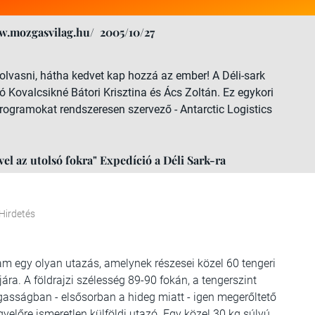
w.mozgasvilag.hu/
2005/10/27
olvasni, hátha kedvet kap hozzá az ember! A Déli-sark
 Kovalcsikné Bátori Krisztina és Ács Zoltán. Ez egykori
rogramokat rendszeresen szervező - Antarctic Logistics
vel az utolsó fokra" Expedíció a Déli Sark-ra
Hirdetés
gram egy olyan utazás, amelynek részesei közel 60 tengeri
ára. A földrajzi szélesség 89-90 fokán, a tengerszint
asságban - elsősorban a hideg miatt - igen megerőltető
lőre ismeretlen külföldi utazó. Egy közel 30 kg súlyú