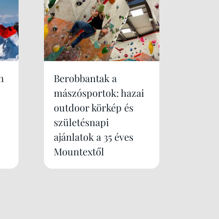
n
Berobbantak a
mászósportok: hazai
outdoor körkép és
születésnapi
ajánlatok a 35 éves
Mountextől