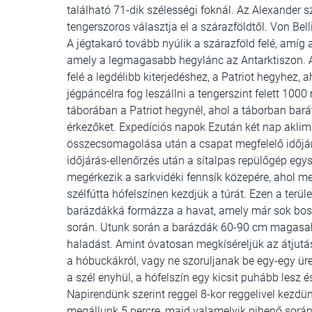
található 71-dik szélességi foknál. Az Alexander s
tengerszoros választja el a szárazföldtől. Von Bell
A jégtakaró tovább nyúlik a szárazföld felé, amíg 
amely a legmagasabb hegylánc az Antarktiszon. 
felé a legdélibb kiterjedéshez, a Patriot hegyhez,
jégpáncélra fog leszállni a tengerszint felett 100
táborában a Patriot hegynél, ahol a táborban bará
érkezőket. Expedíciós napok Ezután két nap aklima
összecsomagolása után a csapat megfelelő időjárás
időjárás-ellenőrzés után a sítalpas repülőgép egy
megérkezik a sarkvidéki fennsík közepére, ahol m
szélfútta hófelszínen kezdjük a túrát. Ezen a terül
barázdákká formázza a havat, amely már sok bos
során. Utunk során a barázdák 60-90 cm magasak
haladást. Amint óvatosan megkíséreljük az átjutás
a hóbuckákról, vagy ne szoruljanak be egy-egy üre
a szél enyhül, a hófelszín egy kicsit puhább lesz é
Napirendünk szerint reggel 8-kor reggelivel kezd
megállunk 5 percre, majd valamelyik pihenő során