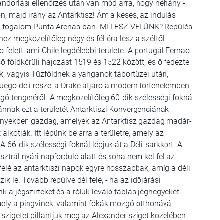
ándorlási ellenőrzés után van mód arra, hogy néhány -
n, majd irány az Antarktisz! Ám a késés, az indulás
en fogalom Punta Arenas-ban. MI LESZ VELÜNK? Repülés
-hez megközelítőleg négy és fél óra lesz a széltől
 felett, ami Chile legdélebbi területe. A portugál Fernao
 földkörüli hajózást 1519 és 1522 között, és ő fedezte
nak, vagyis Tűzföldnek a yahganok tábortüzei után,
Fuego déli része, a Drake átjáró a modern történelemben
orgó tengeréről. A megközelítőleg 60-dik szélességi foknál
ánnak ezt a területét Antarktiszi Konvergenciának
lényekben gazdag, amelyek az Antarktisz gazdag madár-
 alkotják. Itt lépünk be arra a területre, amely az
 66-dik szélességi foknál lépjük át a Déli-sarkkört. A
trál nyári napforduló alatt és soha nem kel fel az
 felé az antarktiszi napok egyre hosszabbak, amíg a déli
ik le. Tovább repülve dél felé, - ha az időjárási
k a jégszirteket és a róluk leváló táblás jéghegyeket.
mely a pingvinek, valamint fókák mozgó otthonává
 szigetet pillantjuk meg az Alexander sziget közelében