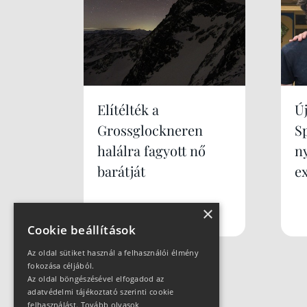
Elítélték a
Új
Grossglockneren
S
halálra fagyott nő
n
barátját
e
×
Cookie beállítások
Az oldal sütiket használ a felhasználói élmény
fokozása céljából.
Az oldal böngészésével elfogadod az
adatvédelmi tájékoztató szerinti cookie
felhasználást.
Tovább olvasok