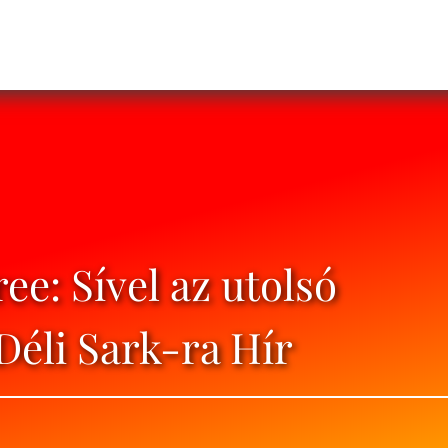
ree: Sível az utolsó
Déli Sark-ra Hír