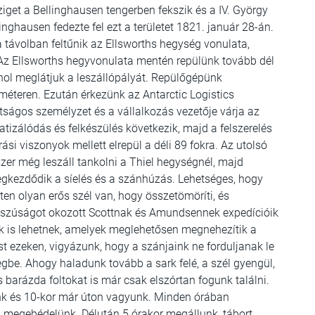
ziget a Bellinghausen tengerben fekszik és a IV. György
inghausen fedezte fel ezt a területet 1821. január 28-án.
a távolban feltűnik az Ellsworths hegység vonulata,
Az Ellsworths hegyvonulata mentén repülünk tovább dél
 ahol meglátjuk a leszállópályát. Repülőgépünk
0 méteren. Ezután érkezünk az Antarctic Logistics
tságos személyzet és a vállalkozás vezetője várja az
tizálódás és felkészülés következik, majd a felszerelés
i viszonyok mellett elrepül a déli 89 fokra. Az utolsó
szer még leszáll tankolni a Thiel hegységnél, majd
egkezdődik a síelés és a szánhúzás. Lehetséges, hogy
eten olyan erős szél van, hogy összetömöríti, és
szúságot okozott Scottnak és Amundsennek expedícióik
 is lehetnek, amelyek meglehetősen megnehezítik a
t ezeken, vigyázunk, hogy a szánjaink ne forduljanak le
gbe. Ahogy haladunk tovább a sark felé, a szél gyengül,
s barázda foltokat is már csak elszórtan fogunk találni.
ünk és 10-kor már úton vagyunk. Minden órában
 megebédelünk. Délután 5 órakor megállunk, tábort