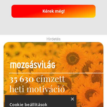
Kérek még!
Hirdetés
35 630
címzett
heti motiváció
Ne maradj le!
×
Cookie beállítások