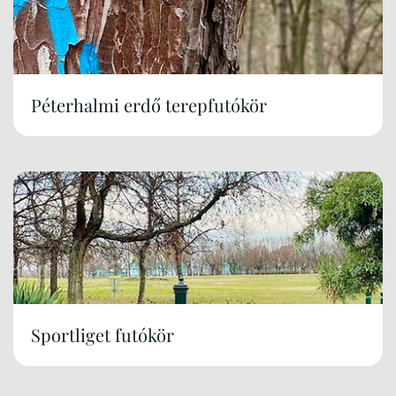
Péterhalmi erdő terepfutókör
Sportliget futókör