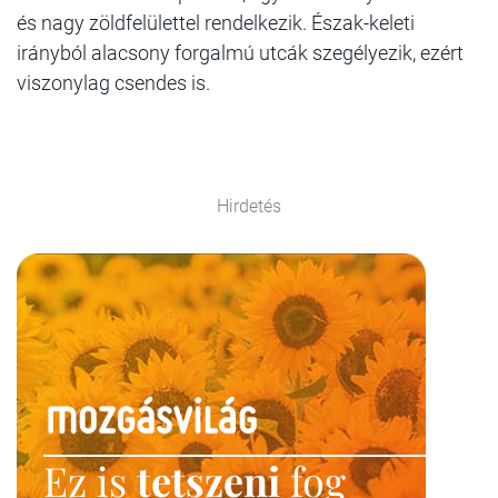
és nagy zöldfelülettel rendelkezik. Észak-keleti
irányból alacsony forgalmú utcák szegélyezik, ezért
viszonylag csendes is.
Hirdetés
Ez is
tetszeni
fog