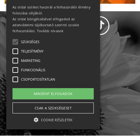
Az oldal sütiket használ a felhasználói élmény
fokozása céljából.
Az oldal böngészésével elfogadod az
adatvédelmi tájékoztató szerinti cookie
felhasználást.
Tovább olvasok
SZÜKSÉGES
Adatvédelem
TELJESÍTMÉNY
MARKETING
Állásajánlatok
FUNKCIONÁLIS
Impresszum-kapcsolat
CSOPORTOSÍTATLAN
Jogi nyilatkozat
MINDENT ELFOGADOK
Rólunk
CSAK A SZÜKSÉGESET
COOKIE RÉSZLETEK
English