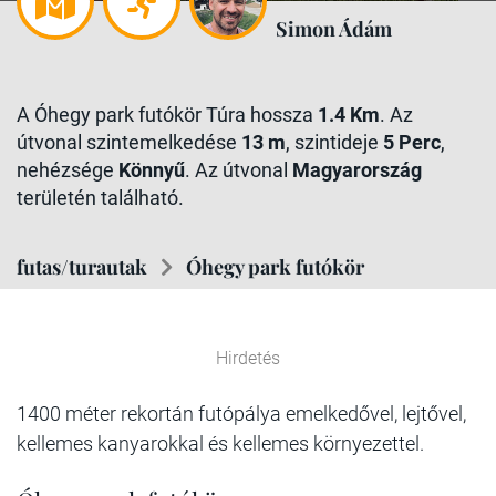
Simon Ádám
A Óhegy park futókör Túra hossza
1.4 Km
. Az
útvonal szintemelkedése
13 m
, szintideje
5 Perc
,
nehézsége
Könnyű
. Az útvonal
Magyarország
területén található.
futas/turautak
Óhegy park futókör
Hirdetés
1400 méter rekortán futópálya emelkedővel, lejtővel,
kellemes kanyarokkal és kellemes környezettel.