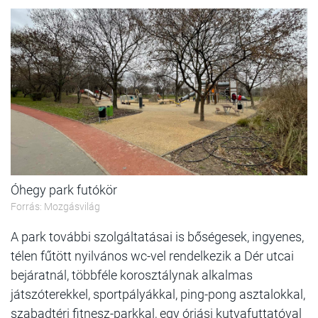
Óhegy park futókör
Forrás: Mozgásvilág
A park további szolgáltatásai is bőségesek, ingyenes,
télen fűtött nyilvános wc-vel rendelkezik a Dér utcai
bejáratnál, többféle korosztálynak alkalmas
játszóterekkel, sportpályákkal, ping-pong asztalokkal,
szabadtéri fitnesz-parkkal, egy óriási kutyafuttatóval