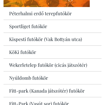
Péterhalmi erdő terepfutókör
Sportliget futókör
Kispesti futókör (Vak Bottyán utca)
KöKi futókör
Wekerletelep futókör (cicás játszótér)
Nyúldomb futókör
Fitt-park (Kanada játszótér) futókör
Fitt-Park (Vasút sor) futókör