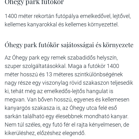
Óhegy park futókör
1400 méter rekortán futópálya emelkedővel, lejtővel,
kellemes kanyarokkal és kellemes környezettel.
Óhegy park futókör sajátosságai és környezete
Az Óhegy park egy remek szabadidős helyszín,
szuper szolgáltatásokkal. Maga a futókör 1400
méter hosszú és 13 méteres szintkülönbségének
nagy része egy viszonylag rövid szakaszon teljesedik
ki, tehát még az emelkedős-lejtős hangulat is
megvan. Van bőven hosszú, egyenes és kellemesen
kanyargós szakasza is, az Óhegy utca felé eső
sarkán található egy élesebbnek mondható kanyar.
Nem túl széles, egy futó fér el rajta kényelmesen, de
kikerüléshez, előzéshez elegendő.