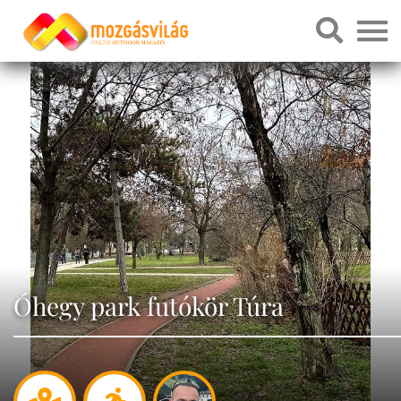
Óhegy park futókör Túra