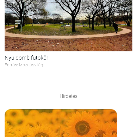
Nyúldomb futókör
Forrás: Mozgásvilág
Hirdetés