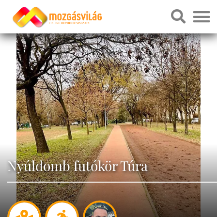
Nyúldomb futókör Túra