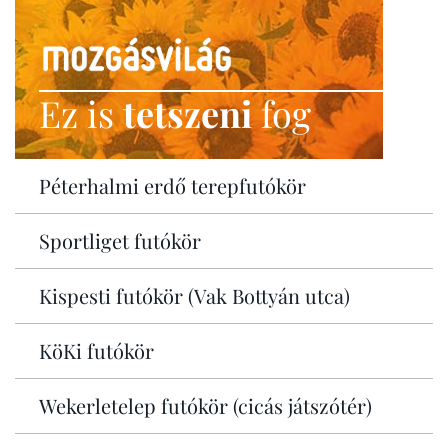
Ez is
tetszeni
fog
Péterhalmi erdő terepfutókör
Sportliget futókör
Kispesti futókör (Vak Bottyán utca)
KöKi futókör
Wekerletelep futókör (cicás játszótér)