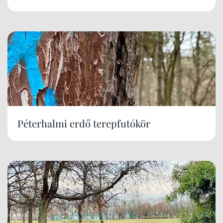
Péterhalmi erdő terepfutókör