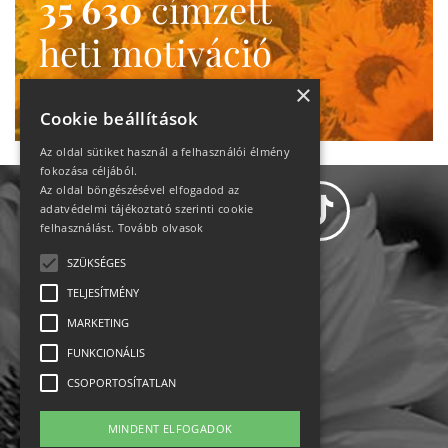
35 630
címzett
heti motiváció
Ne maradj le!
×
Cookie beállítások
Az oldal sütiket használ a felhasználói élmény
fokozása céljából.
Az oldal böngészésével elfogadod az
adatvédelmi tájékoztató szerinti cookie
felhasználást.
Tovább olvasok
SZÜKSÉGES
Adatvédelem
TELJESÍTMÉNY
MARKETING
Állásajánlatok
FUNKCIONÁLIS
Impresszum-kapcsolat
CSOPORTOSÍTATLAN
Jogi nyilatkozat
MINDENT ELFOGADOK