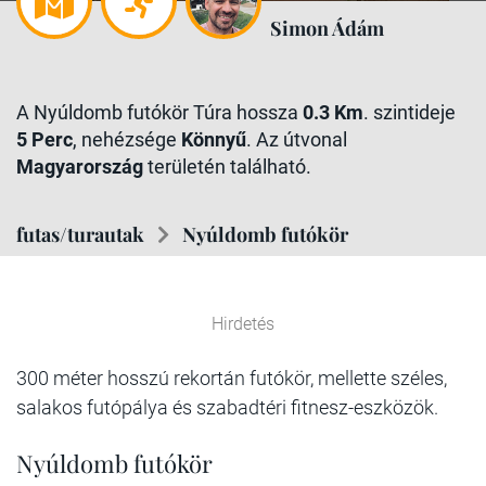
Simon Ádám
A Nyúldomb futókör Túra hossza
0.3 Km
. szintideje
5 Perc
, nehézsége
Könnyű
. Az útvonal
Magyarország
területén található.
futas/turautak
Nyúldomb futókör
Hirdetés
300 méter hosszú rekortán futókör, mellette széles,
salakos futópálya és szabadtéri fitnesz-eszközök.
Nyúldomb futókör