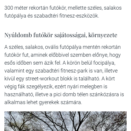
300 méter rekortán futókör, mellette széles, salakos
futópálya és szabadtéri fitnesz-eszközök.
Nyúldomb futókör sajátosságai, környezete
A széles, salakos, ovális futópálya mentén rekortán
futókör fut, aminek előbbivel szemben előnye, hogy
esős időben sem ázik fel. A körön belül focipálya,
valamint egy szabadtéri fitnesz-park is van, illetve
kívül egy street-workout blokk is található. A kört
végig fák szegélyezik, ezért nyári melegben is
használható, illetve a pici domb télen szánkózásra is
alkalmas lehet gyerekek számára.