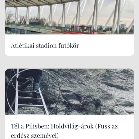
Atlétikai stadion futókör
Tél a Pilisben: Holdvilág-árok (Fuss az
erdész szemével)