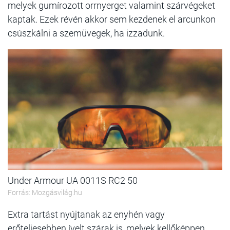
melyek gumírozott orrnyerget valamint szárvégeket
kaptak. Ezek révén akkor sem kezdenek el arcunkon
csúszkálni a szemüvegek, ha izzadunk.
Under Armour UA 0011S RC2 50
Forrás: Mozgásvilág.hu
Extra tartást nyújtanak az enyhén vagy
erőteljesebben ívelt szárak is, melyek kellőképpen