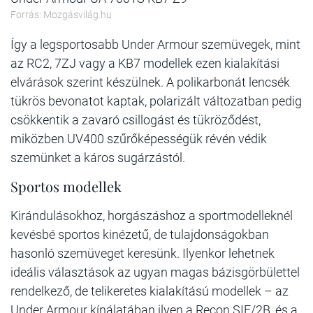
Forrás: Mozgásvilág.hu
Így a legsportosabb Under Armour szemüvegek, mint
az RC2, 7ZJ vagy a KB7 modellek ezen kialakítási
elvárások szerint készülnek. A polikarbonát lencsék
tükrös bevonatot kaptak, polarizált változatban pedig
csökkentik a zavaró csillogást és tükröződést,
miközben UV400 szűrőképességük révén védik
szemünket a káros sugárzástól.
Sportos modellek
Kirándulásokhoz, horgászáshoz a sportmodelleknél
kevésbé sportos kinézetű, de tulajdonságokban
hasonló szemüveget keresünk. Ilyenkor lehetnek
ideális választások az ugyan magas bázisgörbülettel
rendelkező, de telikeretes kialakítású modellek – az
Under Armour kínálatában ilyen a Recon SIF/2B, és a