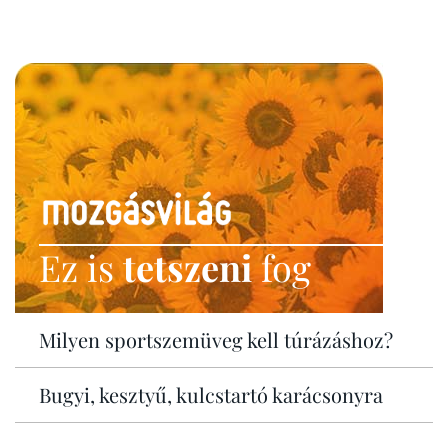
Ez is
tetszeni
fog
Milyen sportszemüveg kell túrázáshoz?
Bugyi, kesztyű, kulcstartó karácsonyra