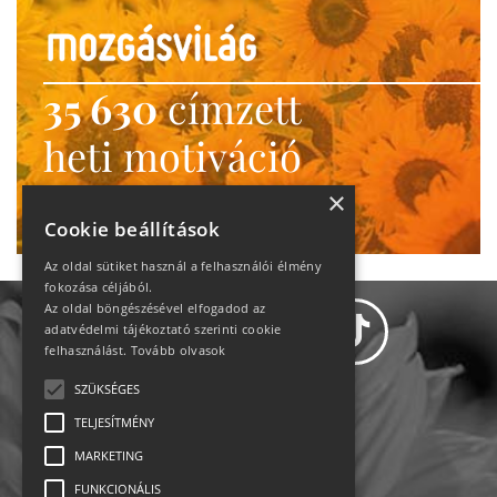
35 630
címzett
heti motiváció
Ne maradj le!
×
Cookie beállítások
Az oldal sütiket használ a felhasználói élmény
fokozása céljából.
Az oldal böngészésével elfogadod az
adatvédelmi tájékoztató szerinti cookie
felhasználást.
Tovább olvasok
SZÜKSÉGES
Adatvédelem
TELJESÍTMÉNY
MARKETING
Állásajánlatok
FUNKCIONÁLIS