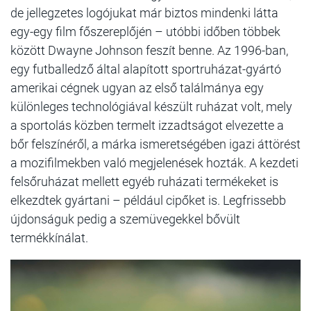
de jellegzetes logójukat már biztos mindenki látta
egy-egy film főszereplőjén – utóbbi időben többek
között Dwayne Johnson feszít benne. Az 1996-ban,
egy futballedző által alapított sportruházat-gyártó
amerikai cégnek ugyan az első találmánya egy
különleges technológiával készült ruházat volt, mely
a sportolás közben termelt izzadtságot elvezette a
bőr felszínéről, a márka ismeretségében igazi áttörést
a mozifilmekben való megjelenések hozták. A kezdeti
felsőruházat mellett egyéb ruházati termékeket is
elkezdtek gyártani – például cipőket is. Legfrissebb
újdonságuk pedig a szemüvegekkel bővült
termékkínálat.