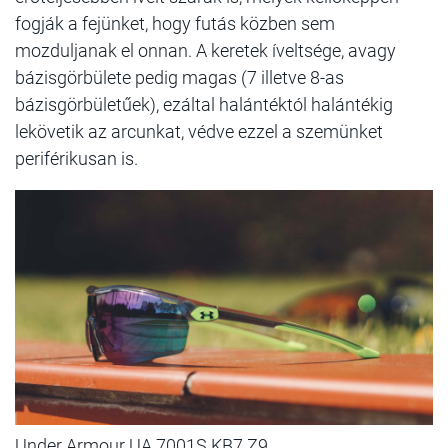
fogják a fejünket, hogy futás közben sem
mozduljanak el onnan. A keretek íveltsége, avagy
bázisgörbülete pedig magas (7 illetve 8-as
bázisgörbületűek), ezáltal halántéktól halántékig
lekövetik az arcunkat, védve ezzel a szemünket
periférikusan is.
Under Armour UA 7001S KB7 Z9