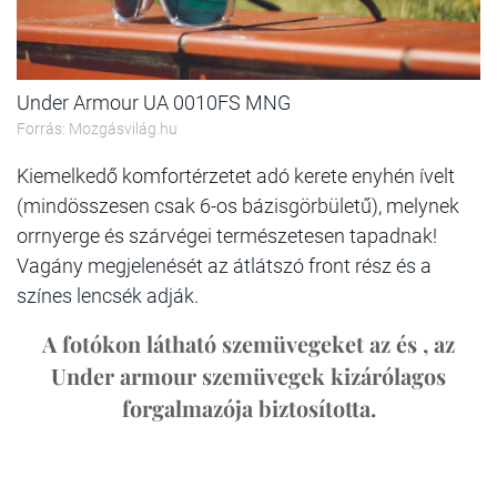
Under Armour UA 0010FS MNG
Forrás: Mozgásvilág.hu
Kiemelkedő komfortérzetet adó kerete enyhén ívelt
(mindösszesen csak 6-os bázisgörbületű), melynek
orrnyerge és szárvégei természetesen tapadnak!
Vagány megjelenését az átlátszó front rész és a
színes lencsék adják.
A fotókon látható szemüvegeket az
és , az
Under armour szemüvegek kizárólagos
forgalmazója biztosította.