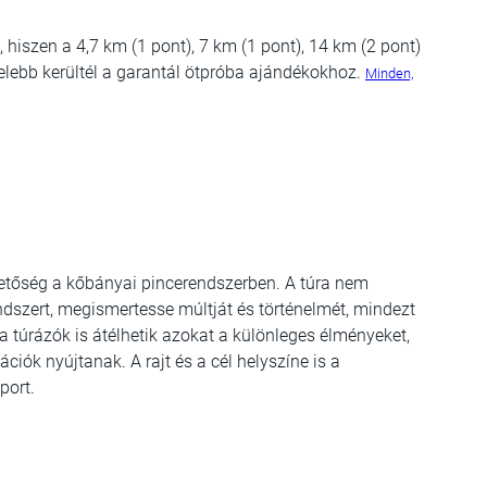
hiszen a 4,7 km (1 pont), 7 km (1 pont), 14 km (2 pont)
zelebb kerültél a garantál ötpróba ajándékokhoz.
Minden,
ehetőség a kőbányai pincerendszerben. A túra nem
ndszert, megismertesse múltját és történelmét, mindezt
a túrázók is átélhetik azokat a különleges élményeket,
ciók nyújtanak. A rajt és a cél helyszíne is a
port.