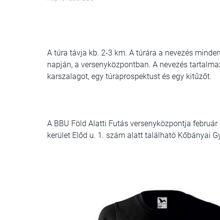
A túra távja kb. 2-3 km. A túrára a nevezés minde
napján, a versenyközpontban. A nevezés tartalmaz e
karszalagot, egy túraprospektust és egy kitűzőt.
A BBU Föld Alatti Futás versenyközpontja február 
kerület Előd u. 1. szám alatt található Kőbányai