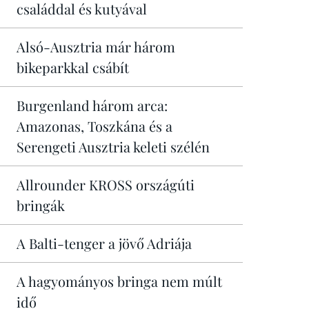
családdal és kutyával
Alsó-Ausztria már három
bikeparkkal csábít
Burgenland három arca:
Amazonas, Toszkána és a
Serengeti Ausztria keleti szélén
Allrounder KROSS országúti
bringák
A Balti-tenger a jövő Adriája
A hagyományos bringa nem múlt
idő