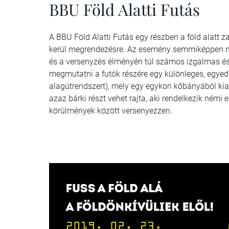
BBU Föld Alatti Futás
A BBU Föld Alatti Futás egy részben a föld alatt z
kerül megrendezésre. Az esemény semmiképpen ne
és a versenyzés élményén túl számos izgalmas és l
megmutatni a futók részére egy különleges, egyedi 
alagútrendszert), mely egy egykori kőbányából kialak
azaz bárki részt vehet rajta, aki rendelkezik némi 
körülmények között versenyezzen.