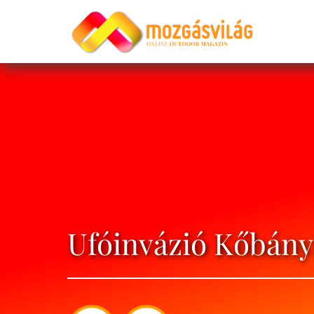
Ufóinvázió Kőbán