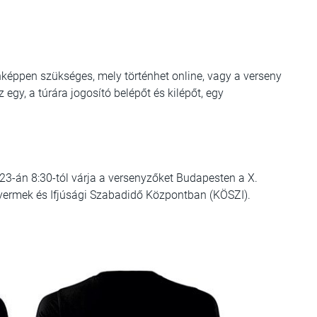
nképpen szükséges, mely történhet online, vagy a verseny
gy, a túrára jogosító belépőt és kilépőt, egy
23-án 8:30-tól várja a versenyzőket Budapesten a X.
 Gyermek és Ifjúsági Szabadidő Központban (KÖSZI).