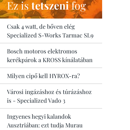
Ez is
tetszeni
fog
Csak 4 watt, de bőven elég
Specialized S-Works Tarmac SL9
Bosch motoros elektromos
kerékpárok a KROSS kínálatában
Milyen cipő kell HYROX-ra?
Városi ingázáshoz és túrázáshoz
is - Specialized Vado 3
Ingyenes hegyi kalandok
Ausztriában: ezt tudja Murau