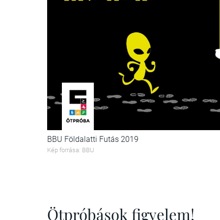
BBU Földalatti Futás 2019
Kép forrása: BBU
Ötpróbások figyelem!