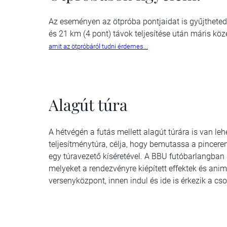
Az eseményen az ötpróba pontjaidat is gyűjtheted, 
és 21 km (4 pont) távok teljesítése után máris kö
amit az ötpróbáról tudni érdemes...
Alagút túra
A hétvégén a futás mellett alagút túrára is van l
teljesítménytúra, célja, hogy bemutassa a pincere
egy túravezető kíséretével. A BBU futóbarlangban 
melyeket a rendezvényre kiépített effektek és animá
versenyközpont, innen indul és ide is érkezik a cso