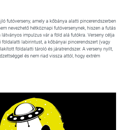
ajló futóverseny, amely a kőbánya alatti pincerendszerben
m nevezhető hétköznapi futóversenynek, hiszen a futás
átványos impulzus vár a föld alá futókra. Verseny célja
földalatti labirintust, a kőbányai pincerendszert (vagy
ított földalatti tároló és járatrendszer. A verseny nyílt,
edzettséggel és nem riad vissza attól, hogy extrém