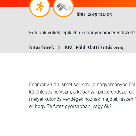
bbu
2019/02/05
Földönkívüliek lepik el a kőbányai pincerendszert!
futas/hirek
BBU Föld Alatti Futás 2019.
Február 23-án ismét sor kerül a hagyományos Föld
különleges helyszín, a kőbányai pincerendszer gon
melyet különös vendégek hoznak majd el, hiszen fö
el, hogy Te futsz gyorsabban, vagy ők?