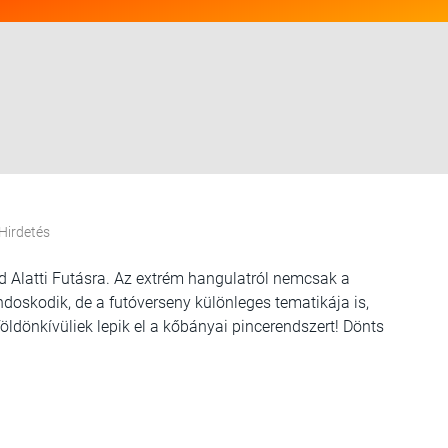
Hirdetés
 Alatti Futásra. Az extrém hangulatról nemcsak a
doskodik, de a futóverseny különleges tematikája is,
ldönkívüliek lepik el a kőbányai pincerendszert! Dönts