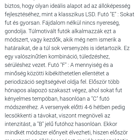
biztos, hogy olyan ideális alapot ad az állóképesség
fejlesztéséhez, mint a klasszikus LSD. Futó "E" : Sokat
fut és gyorsan. Fájdalom nélkül nincs nyereség,
gondolja. Túlmotivált futók alkalmazzák ezt a
módszert, vagy kezdők, akik még nem ismerik a
határaikat, de a túl sok versenyzés is idetartozik. Ez
egy valószínűtlen kombináció, túledzéshez,
sérüléshez vezet. Futó "F" : A mennyiség és a
minőség közötti kibékíthetetlen ellentétet a
periodizáció segítségével oldja fel. Először több
hónapos alapozó szakaszt végez, ahol sokat fut
kényelmes tempóban, hasonlóan a "C" futó
módszeréhez. A versenyek előtti 4-6 hétben pedig
lecsökkenti a távokat, viszont megnöveli az
intenzitást, a "B" jelű futóhoz hasonlóan. Ekkor
mindkét módszer előnyeit élvezheti, hiszen először