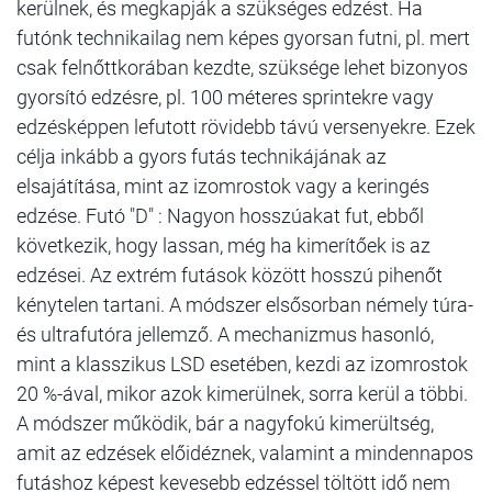
kerülnek, és megkapják a szükséges edzést. Ha
futónk technikailag nem képes gyorsan futni, pl. mert
csak felnőttkorában kezdte, szüksége lehet bizonyos
gyorsító edzésre, pl. 100 méteres sprintekre vagy
edzésképpen lefutott rövidebb távú versenyekre. Ezek
célja inkább a gyors futás technikájának az
elsajátítása, mint az izomrostok vagy a keringés
edzése. Futó "D" : Nagyon hosszúakat fut, ebből
következik, hogy lassan, még ha kimerítőek is az
edzései. Az extrém futások között hosszú pihenőt
kénytelen tartani. A módszer elsősorban némely túra-
és ultrafutóra jellemző. A mechanizmus hasonló,
mint a klasszikus LSD esetében, kezdi az izomrostok
20 %-ával, mikor azok kimerülnek, sorra kerül a többi.
A módszer működik, bár a nagyfokú kimerültség,
amit az edzések előidéznek, valamint a mindennapos
futáshoz képest kevesebb edzéssel töltött idő nem