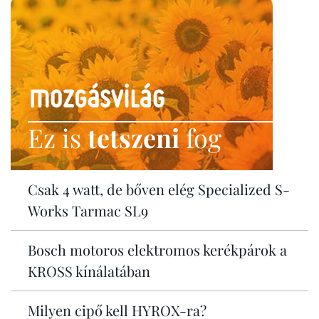
Ez is
tetszeni
fog
Csak 4 watt, de bőven elég Specialized S-
Works Tarmac SL9
Bosch motoros elektromos kerékpárok a
KROSS kínálatában
Milyen cipő kell HYROX-ra?