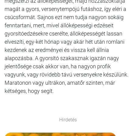
megszerzi az állóképességet, majd hozzászoktatja
magát a gyors, versenytempójú futáshoz, így eléri a
csúcsformát. Sajnos ezt nem tudja nagyon sokáig
fenntartani, mert, mivel állóképességi edzéseit
gyorsítóedzésekre cserélte, állóképességét lassan
elveszíti, egy-két hónap vagy akár hét után romlani
kezdenek az eredményei és vissza kell állnia
alapozásba. A gyorsító szakasznak igazán nagy
jelentősége csak akkor van, ha nagyon profik
vagyunk, vagy rövidebb távú versenyekre készülünk.
Maratonon vagy ultrákon, amatőr szinten, már
kétséges, hogy segít.
Hirdetés