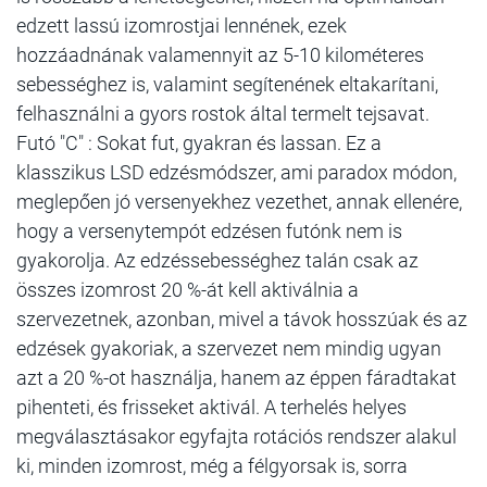
edzett lassú izomrostjai lennének, ezek
hozzáadnának valamennyit az 5-10 kilométeres
sebességhez is, valamint segítenének eltakarítani,
felhasználni a gyors rostok által termelt tejsavat.
Futó "C" : Sokat fut, gyakran és lassan. Ez a
klasszikus LSD edzésmódszer, ami paradox módon,
meglepően jó versenyekhez vezethet, annak ellenére,
hogy a versenytempót edzésen futónk nem is
gyakorolja. Az edzéssebességhez talán csak az
összes izomrost 20 %-át kell aktiválnia a
szervezetnek, azonban, mivel a távok hosszúak és az
edzések gyakoriak, a szervezet nem mindig ugyan
azt a 20 %-ot használja, hanem az éppen fáradtakat
pihenteti, és frisseket aktivál. A terhelés helyes
megválasztásakor egyfajta rotációs rendszer alakul
ki, minden izomrost, még a félgyorsak is, sorra