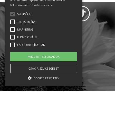
adatvédelmi tájékoztató szerinti cookie
felhasználást.
Tovább olvasok
SZÜKSÉGES
TELJESÍTMÉNY
MARKETING
Adatvédelem
FUNKCIONÁLIS
CSOPORTOSÍTATLAN
Állásajánlatok
MINDENT ELFOGADOK
Impresszum-kapcsolat
CSAK A SZÜKSÉGESET
Jogi nyilatkozat
COOKIE RÉSZLETEK
Rólunk
English
Szükséges
Teljesítmény
Marketing
Funkcionális
Csoportosítatlan
Ebike
Osztrák sípályák
Magyar sípályák
A szükséges kategóriába eső sütik a weboldal