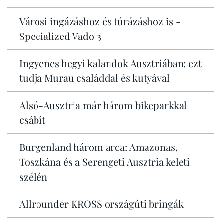
Városi ingázáshoz és túrázáshoz is -
Specialized Vado 3
Ingyenes hegyi kalandok Ausztriában: ezt
tudja Murau családdal és kutyával
Alsó-Ausztria már három bikeparkkal
csábít
Burgenland három arca: Amazonas,
Toszkána és a Serengeti Ausztria keleti
szélén
Allrounder KROSS országúti bringák