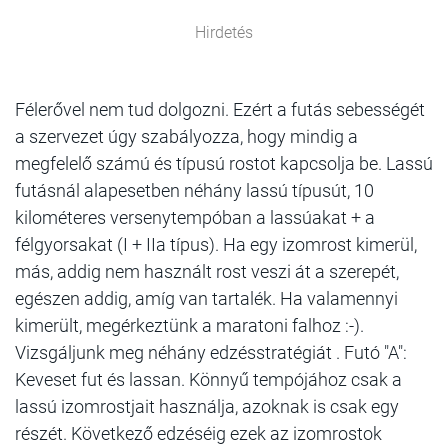
Hirdetés
Félerővel nem tud dolgozni. Ezért a futás sebességét
a szervezet úgy szabályozza, hogy mindig a
megfelelő számú és típusú rostot kapcsolja be. Lassú
futásnál alapesetben néhány lassú típusút, 10
kilométeres versenytempóban a lassúakat + a
félgyorsakat (I + IIa típus). Ha egy izomrost kimerül,
más, addig nem használt rost veszi át a szerepét,
egészen addig, amíg van tartalék. Ha valamennyi
kimerült, megérkeztünk a maratoni falhoz :-).
Vizsgáljunk meg néhány edzésstratégiát . Futó "A":
Keveset fut és lassan. Könnyű tempójához csak a
lassú izomrostjait használja, azoknak is csak egy
részét. Következő edzéséig ezek az izomrostok