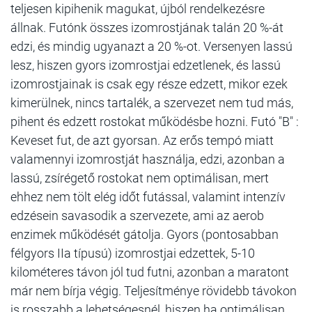
teljesen kipihenik magukat, újból rendelkezésre
állnak. Futónk összes izomrostjának talán 20 %-át
edzi, és mindig ugyanazt a 20 %-ot. Versenyen lassú
lesz, hiszen gyors izomrostjai edzetlenek, és lassú
izomrostjainak is csak egy része edzett, mikor ezek
kimerülnek, nincs tartalék, a szervezet nem tud más,
pihent és edzett rostokat működésbe hozni. Futó "B" :
Keveset fut, de azt gyorsan. Az erős tempó miatt
valamennyi izomrostját használja, edzi, azonban a
lassú, zsírégető rostokat nem optimálisan, mert
ehhez nem tölt elég időt futással, valamint intenzív
edzésein savasodik a szervezete, ami az aerob
enzimek működését gátolja. Gyors (pontosabban
félgyors IIa típusú) izomrostjai edzettek, 5-10
kilométeres távon jól tud futni, azonban a maratont
már nem bírja végig. Teljesítménye rövidebb távokon
is rosszabb a lehetségesnél, hiszen ha optimálisan