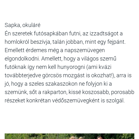
Sapka, okuláré
Én szeretek futósapkában futni, az izzadtságot a
homlokról beszívja, talán jobban, mint egy fejpánt.
Emellett érdemes még a napszemüvegen
elgondolkodni. Amellett, hogy a világos szemű
futóknak így nem kell hunyorogni (ami kvázi
továbbterjedve görcsös mozgást is okozhat!), arra is
jó, hogy a szeles szakaszokon ne folyjon ki a
szemünk, sőt a rakparton, kissé koszosabb, porosabb
részeket konkrétan védőszemüvegként is szolgál.