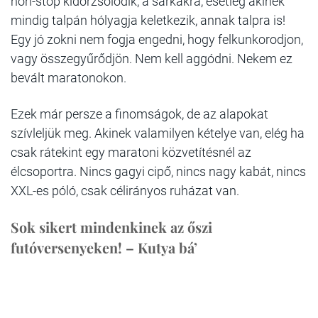
non-stop kidörzsölődik, a sarkakra, esetleg akinek
mindig talpán hólyagja keletkezik, annak talpra is!
Egy jó zokni nem fogja engedni, hogy felkunkorodjon,
vagy összegyűrődjön. Nem kell aggódni. Nekem ez
bevált maratonokon.
Ezek már persze a finomságok, de az alapokat
szívleljük meg. Akinek valamilyen kételye van, elég ha
csak rátekint egy maratoni közvetítésnél az
élcsoportra.
Nincs gagyi cipő, nincs nagy kabát, nincs
XXL-es póló, csak célirányos ruházat van.
Sok sikert mindenkinek az őszi
futóversenyeken! – Kutya bá’