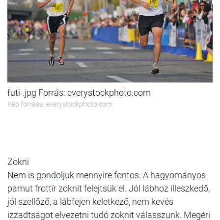
futi-.jpg Forrás: everystockphoto.com
Kép forrása: everystockphoto.com
Zokni
Nem is gondoljuk mennyire fontos. A hagyományos
pamut frottír zoknit felejtsük el. Jól lábhoz illeszkedő,
jól szellőző, a lábfejen keletkező, nem kevés
izzadtságot elvezetni tudó zoknit válasszunk. Megéri