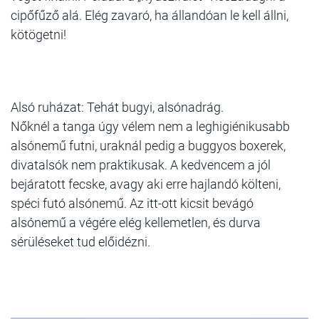
cipőfűző alá. Elég zavaró, ha állandóan le kell állni,
kötögetni!
Alsó ruházat: Tehát bugyi, alsónadrág.
Nőknél a tanga úgy vélem nem a leghigiénikusabb
alsónemű futni, uraknál pedig a buggyos boxerek,
divatalsók nem praktikusak. A kedvencem a jól
bejáratott fecske, avagy aki erre hajlandó költeni,
spéci futó alsónemű. Az itt-ott kicsit bevágó
alsónemű a végére elég kellemetlen, és durva
sérüléseket tud előidézni.