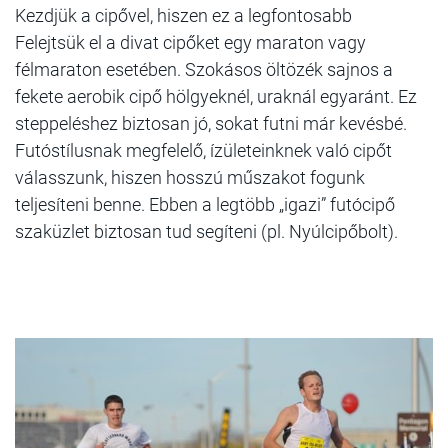
Kezdjük a cipővel, hiszen ez a legfontosabb
Felejtsük el a divat cipőket egy maraton vagy
félmaraton esetében. Szokásos öltözék sajnos a
fekete aerobik cipő hölgyeknél, uraknál egyaránt. Ez
steppeléshez biztosan jó, sokat futni már kevésbé.
Futóstílusnak megfelelő, ízületeinknek való cipőt
válasszunk, hiszen hosszú műszakot fogunk
teljesíteni benne. Ebben a legtöbb „igazi” futócipő
szaküzlet biztosan tud segíteni (pl. Nyúlcipőbolt).