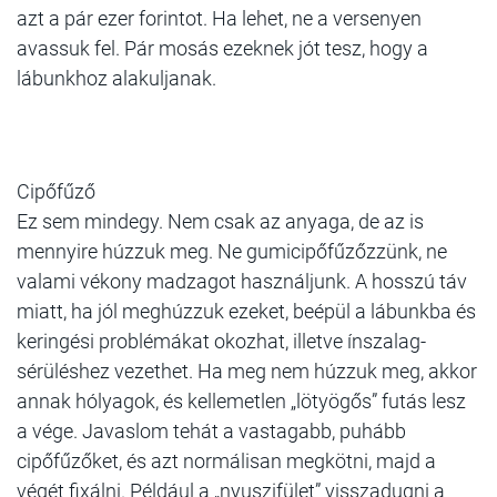
azt a pár ezer forintot. Ha lehet, ne a versenyen
avassuk fel. Pár mosás ezeknek jót tesz, hogy a
lábunkhoz alakuljanak.
Cipőfűző
Ez sem mindegy. Nem csak az anyaga, de az is
mennyire húzzuk meg. Ne gumicipőfűzőzzünk, ne
valami vékony madzagot használjunk. A hosszú táv
miatt, ha jól meghúzzuk ezeket, beépül a lábunkba és
keringési problémákat okozhat, illetve ínszalag-
sérüléshez vezethet. Ha meg nem húzzuk meg, akkor
annak hólyagok, és kellemetlen „lötyögős” futás lesz
a vége. Javaslom tehát a vastagabb, puhább
cipőfűzőket, és azt normálisan megkötni, majd a
végét fixálni. Például a „nyuszifület” visszadugni a