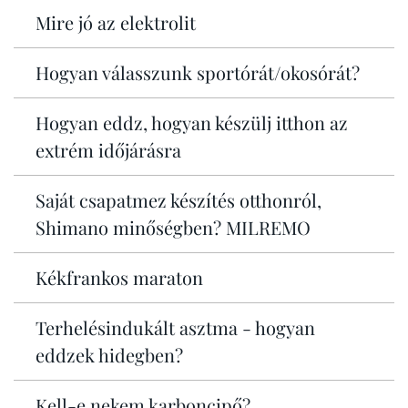
Mire jó az elektrolit
Hogyan válasszunk sportórát/okosórát?
Hogyan eddz, hogyan készülj itthon az
extrém időjárásra
Saját csapatmez készítés otthonról,
Shimano minőségben? MILREMO
Kékfrankos maraton
Terhelésindukált asztma - hogyan
eddzek hidegben?
Kell-e nekem karboncipő?