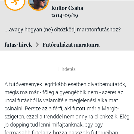
Kuttor Csaba
2014/09/19
...avagy hogyan (ne) öltözködj maratonfutáshoz?
futas/hirek
Futóruházat maratonra
Hirdetés
A futóversenyek legritkább esetben divatbemutatók,
mégis ma már - főleg a gyengébbik nem - szeret az
utcai futásból is valamiféle megjelenési alkalmat
csinálni. Persze az a férfi, aki futott már a Margit-
szigeten, ezzel a trenddel nem annyira ellenkezik. Elég
jó dopping tud lenni mifajtánknak, egy-egy
formásabb futólány, hozzá passzoló futóruciban...