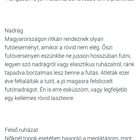
Nadrág
Magyarországon ritkán rendeznek olyan
futóeseményt, amikor a rövid nem elég. Őszi
futóversenyen eszünkbe ne jusson hosszúban futni,
legyen szó nadrágról vagy elasztikus ruházatról, ránk
tapadva borzalmas lesz benne a futás. Atléták ezer
éve feltalálták a tutit, a jó magasra felsliccelt
futónadrágot. Én is erre esküszöm, vagy legfeljebb
egy kellemes rövid lasztexre.
Felső ruházat
Nőknél topok esetében hasonló a meglátásom, mint