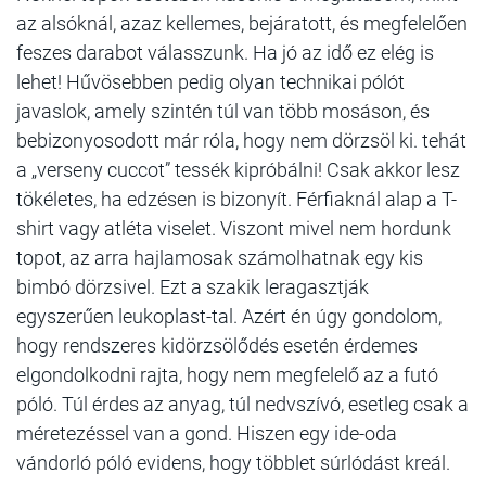
az alsóknál, azaz kellemes, bejáratott, és megfelelően
feszes darabot válasszunk. Ha jó az idő ez elég is
lehet! Hűvösebben pedig olyan technikai pólót
javaslok, amely szintén túl van több mosáson, és
bebizonyosodott már róla, hogy nem dörzsöl ki. tehát
a „verseny cuccot” tessék kipróbálni! Csak akkor lesz
tökéletes, ha edzésen is bizonyít. Férfiaknál alap a T-
shirt vagy atléta viselet. Viszont mivel nem hordunk
topot, az arra hajlamosak számolhatnak egy kis
bimbó dörzsivel. Ezt a szakik leragasztják
egyszerűen leukoplast-tal. Azért én úgy gondolom,
hogy rendszeres kidörzsölődés esetén érdemes
elgondolkodni rajta, hogy nem megfelelő az a futó
póló. Túl érdes az anyag, túl nedvszívó, esetleg csak a
méretezéssel van a gond. Hiszen egy ide-oda
vándorló póló evidens, hogy többlet súrlódást kreál.