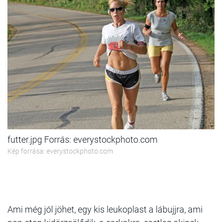
futter.jpg Forrás: everystockphoto.com
Kép forrása: everystockphoto.com
Ami még jól jöhet,
egy kis leukoplast a lábujjra, ami