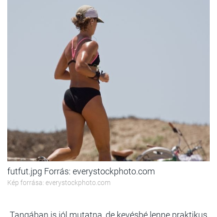
futfut.jpg Forrás: everystockphoto.com
Kép forrása: everystockphoto.com
Tangában is jól mutatna, de kevésbé lenne praktikus