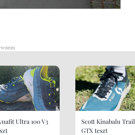
Hirdetés
nafit Ultra 100 V3
Scott Kinabalu Trail
szt
GTX teszt