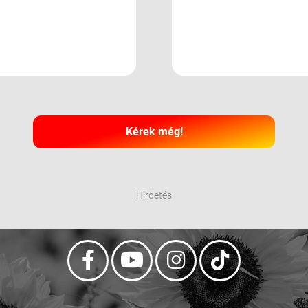
Kérek még!
Hirdetés