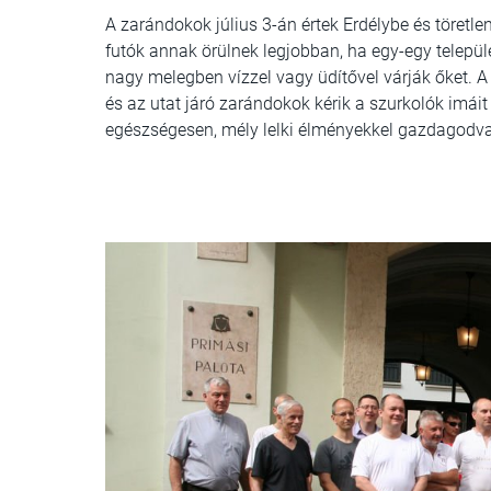
A zarándokok július 3-án értek Erdélybe és töretle
futók annak örülnek legjobban, ha egy-egy települ
nagy melegben vízzel vagy üdítővel várják őket. 
és az utat járó zarándokok kérik a szurkolók imái
egészségesen, mély lelki élményekkel gazdagodv