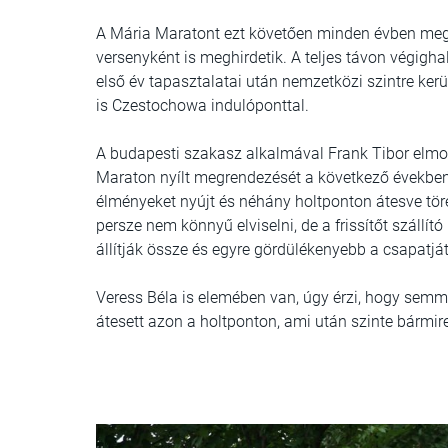
A Mária Maratont ezt követően minden évben megt
versenyként is meghirdetik. A teljes távon végigha
első év tapasztalatai után nemzetközi szintre kerü
is Czestochowa indulóponttal.
A budapesti szakasz alkalmával Frank Tibor elmon
Maraton nyílt megrendezését a következő években 
élményeket nyújt és néhány holtponton átesve töre
persze nem könnyű elviselni, de a frissítőt száll
állítják össze és egyre gördülékenyebb a csapatját
Veress Béla is elemében van, úgy érzi, hogy sem
átesett azon a holtponton, ami után szinte bármir