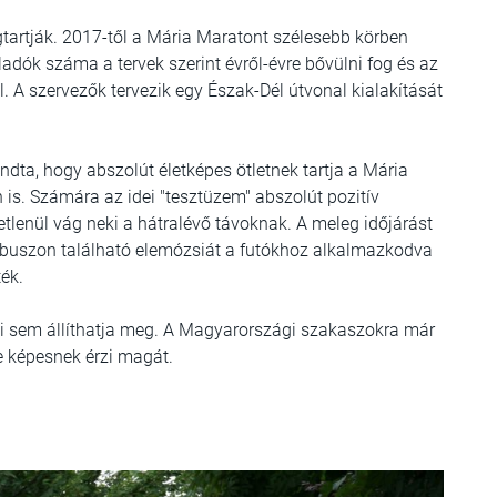
artják. 2017-től a Mária Maratont szélesebb körben
ladók száma a tervek szerint évről-évre bővülni fog és az
l. A szervezők tervezik egy Észak-Dél útvonal kialakítását
dta, hogy abszolút életképes ötletnek tartja a Mária
is. Számára az idei "tesztüzem" abszolút pozitív
tlenül vág neki a hátralévő távoknak. A meleg időjárást
ító buszon található elemózsiát a futókhoz alkalmazkodva
ék.
mi sem állíthatja meg. A Magyarországi szakaszokra már
e képesnek érzi magát.