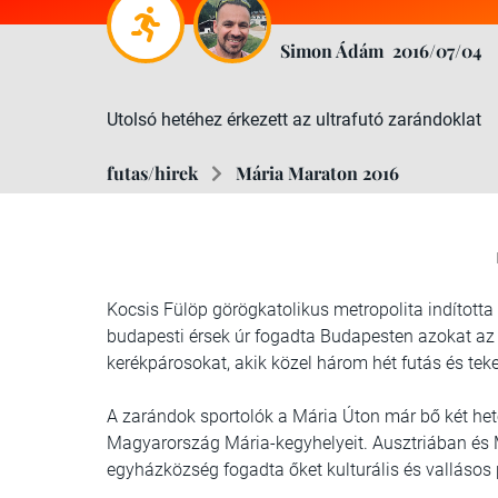
Simon Ádám
2016/07/04
Utolsó hetéhez érkezett az ultrafutó zarándoklat
futas/hirek
Mária Maraton 2016
Kocsis Fülöp görögkatolikus metropolita indította
budapesti érsek úr fogadta Budapesten azokat az u
kerékpárosokat, akik közel három hét futás és tek
A zarándok sportolók a Mária Úton már bő két hete
Magyarország Mária-kegyhelyeit. Ausztriában é
egyházközség fogadta őket kulturális és vallásos