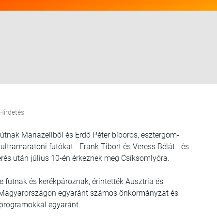
Hirdetés
 útnak Mariazellből és Erdő Péter bíboros, esztergom-
ltramaratoni futókat - Frank Tibort és Veress Bélát - és
erés után július 10-én érkeznek meg Csíksomlyóra.
 futnak és kerékpároznak, érintették Ausztria és
s Magyarországon egyaránt számos önkormányzat és
 programokkal egyaránt.