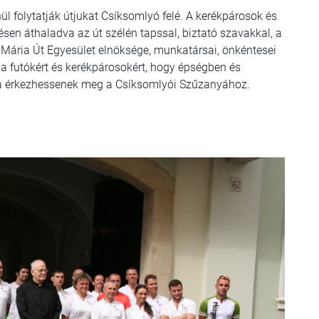
nül folytatják útjukat Csíksomlyó felé. A kerékpárosok és
ésen áthaladva az út szélén tapssal, biztató szavakkal, a
A Mária Út Egyesület elnöksége, munkatársai, önkéntesei
t a futókért és kerékpárosokért, hogy épségben és
a érkezhessenek meg a Csíksomlyói Szűzanyához.