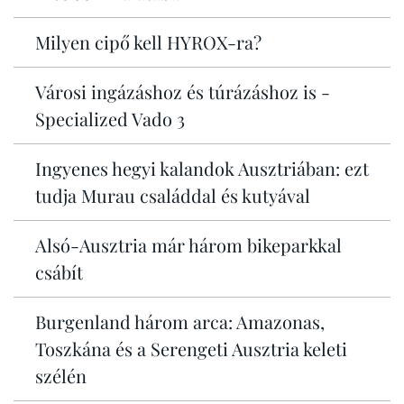
Milyen cipő kell HYROX-ra?
Városi ingázáshoz és túrázáshoz is -
Specialized Vado 3
Ingyenes hegyi kalandok Ausztriában: ezt
tudja Murau családdal és kutyával
Alsó-Ausztria már három bikeparkkal
csábít
Burgenland három arca: Amazonas,
Toszkána és a Serengeti Ausztria keleti
szélén