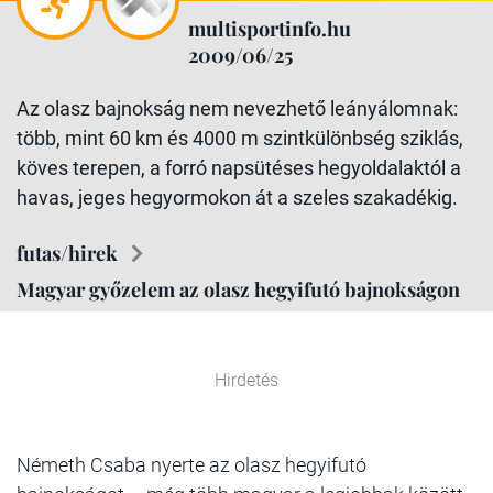
multisportinfo.hu
2009/06/25
Az olasz bajnokság nem nevezhető leányálomnak:
több, mint 60 km és 4000 m szintkülönbség sziklás,
köves terepen, a forró napsütéses hegyoldalaktól a
havas, jeges hegyormokon át a szeles szakadékig.
futas/hirek
Magyar győzelem az olasz hegyifutó bajnokságon
Hirdetés
Németh Csaba nyerte az olasz hegyifutó