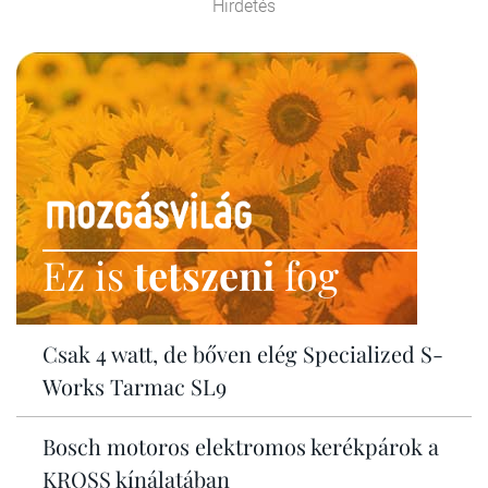
Hirdetés
Ez is
tetszeni
fog
Csak 4 watt, de bőven elég Specialized S-
Works Tarmac SL9
Bosch motoros elektromos kerékpárok a
KROSS kínálatában