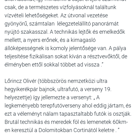
csak, de a természetes vízfolyásoknál találtunk
vízvételi lehetőségeket. Az útvonal vezetése
gyönyörű, számtalan lélegzetelállító panorámát
nyújtó szakasszal. A technikás lejtők és emelkedők
mellett, a nyers erőnek, és a kimagasló
állóképességnek is komoly jelentősége van. A pálya
teljesítése fizikálisan sokat kíván a résztvevőktől, de
élményben ettől sokkal többet ad vissza .”
Lőrincz Olivér (többszörös nemzetközi ultra
hegyikerékpár bajnok, ultrafutó, a verseny 19.
helyezettje) így jellemezte a versenyt: „ A
legkeményebb terepfutóverseny ahol eddig jártam, és
ezt a véleményt nálam tapasztaltabb futók is osztják.
Brutál technikás és meredek föl és lemenetek 60km-
en keresztül a Dolomitokban Cortinától keletre . ”