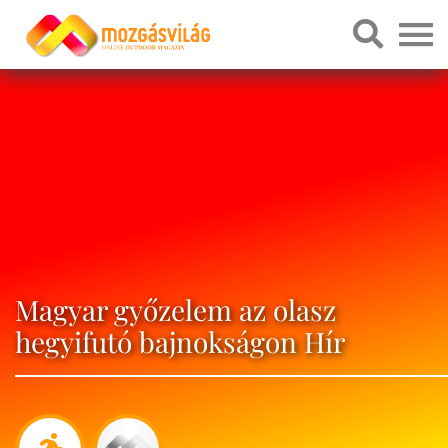
Magyar győzelem az olasz
hegyifutó bajnokságon Hír