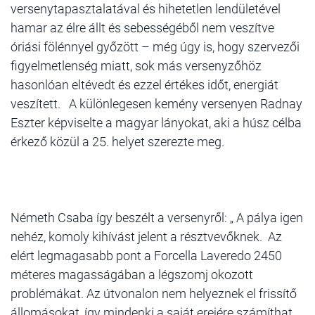
versenytapasztalatával és hihetetlen lendületével
hamar az élre állt és sebességéből nem veszítve
óriási fölénnyel győzött – még úgy is, hogy szervezői
figyelmetlenség miatt, sok más versenyzőhöz
hasonlóan eltévedt és ezzel értékes időt, energiát
veszített. A különlegesen kemény versenyen Radnay
Eszter képviselte a magyar lányokat, aki a húsz célba
érkező közül a 25. helyet szerezte meg.
Németh Csaba így beszélt a versenyről: „ A pálya igen
nehéz, komoly kihívást jelent a résztvevőknek. Az
elért legmagasabb pont a Forcella Laveredo 2450
méteres magasságában a légszomj okozott
problémákat. Az útvonalon nem helyeznek el frissítő
állomásokat, így mindenki a saját erejére számíthat