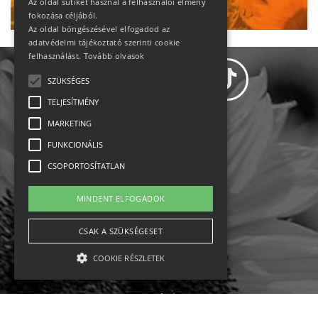
Az oldal sütiket használ a felhasználói élmény
fokozása céljából.
Az oldal böngészésével elfogadod az
adatvédelmi tájékoztató szerinti cookie
felhasználást.
Tovább olvasok
SZÜKSÉGES
TELJESÍTMÉNY
MARKETING
Adatvédelem
FUNKCIONÁLIS
CSOPORTOSÍTATLAN
Állásajánlatok
MINDENT ELFOGADOK
Impresszum-kapcsolat
CSAK A SZÜKSÉGESET
Jogi nyilatkozat
COOKIE RÉSZLETEK
Rólunk
English
Szükséges
Teljesítmény
Marketing