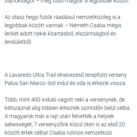
bajnokságot – még több magyar a legjobbak között
Az olasz hegyi futók ráadásul nemzetközileg is a
legjobbak között vannak – Németh Csaba mégis
leckét adott nekik kitartásból, elszántságból és
lendületből.
A Lavaredo Ultra Trail elnevezésű terepfutó verseny
Palus San Marco -ból indul és oda is érkezik vissza.
Több, mint 400 induló vágott neki a versenynek, de
kétszáznál alig többen érkeztek szintidőn belül célba.
A magyarok már a rajt után felvették a helyiek
sebességét, 7 versenyzőnk közül öten is az első 20
között értek célba! Csaba rutinos nemzetközi