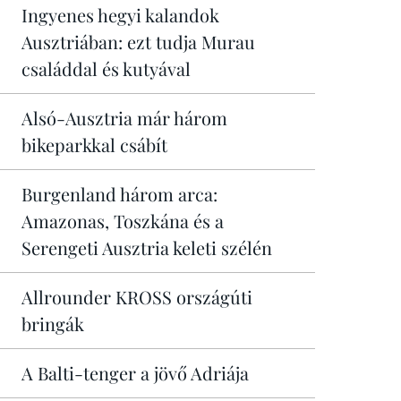
Ingyenes hegyi kalandok
Ausztriában: ezt tudja Murau
családdal és kutyával
Alsó-Ausztria már három
bikeparkkal csábít
Burgenland három arca:
Amazonas, Toszkána és a
Serengeti Ausztria keleti szélén
Allrounder KROSS országúti
bringák
A Balti-tenger a jövő Adriája