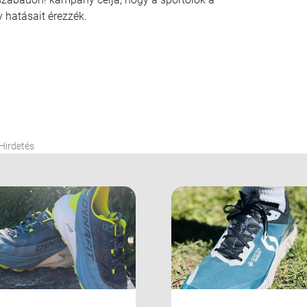
 hatásait érezzék.
Hirdetés