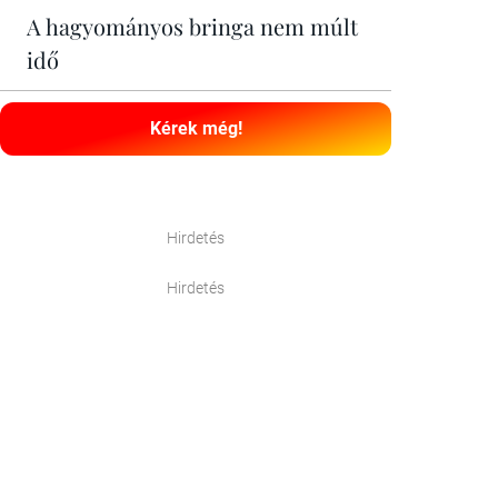
A hagyományos bringa nem múlt
idő
Kérek még!
Hirdetés
Hirdetés