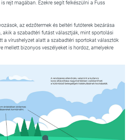
 is rejt magában. Ezekre segít felkészülni a Fuss
yozások, az edzőtermek és beltéri futóterek bezárása
kik a szabadtéri futást választják, mint sportolási
t a vírushelyzet alatt a szabadtéri sportokat választók
e mellett bizonyos veszélyeket is hordoz, amelyekre