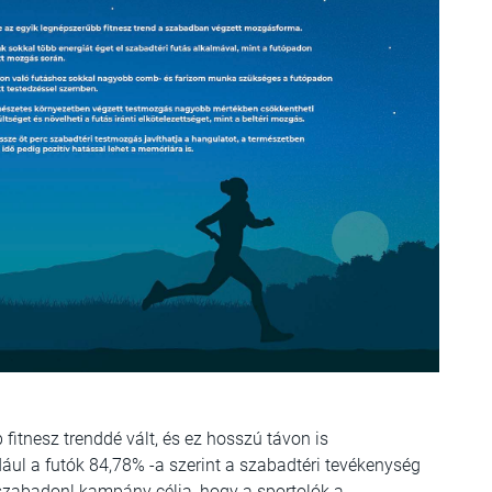
itnesz trenddé vált, és ez hosszú távon is
ul a futók 84,78% -a szerint a szabadtéri tevékenység
szabadon! kampány célja, hogy a sportolók a