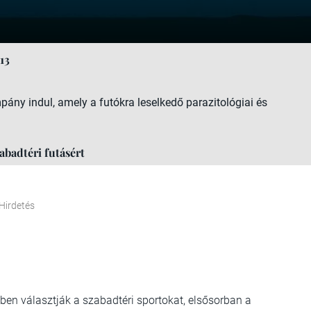
13
ány indul, amely a futókra leselkedő parazitológiai és
abadtéri futásért
Hirdetés
ben választják a szabadtéri sportokat, elsősorban a