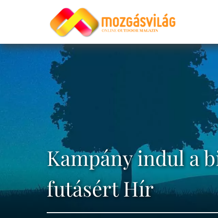
Kampány indul a b
futásért Hír