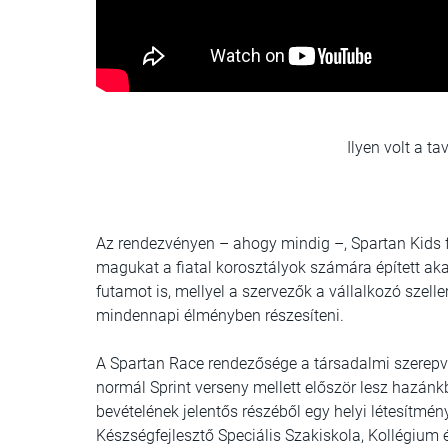
Ilyen volt a ta
Az rendezvényen – ahogy mindig –, Spartan Kids f
magukat a fiatal korosztályok számára épített ak
futamot is, mellyel a szervezők a vállalkozó sze
mindennapi élményben részesíteni.
A Spartan Race rendezősége a társadalmi szerepvál
normál Sprint verseny mellett először lesz hazá
bevételének jelentős részéből egy helyi létesítmén
Készségfejlesztő Speciális Szakiskola, Kollégiu