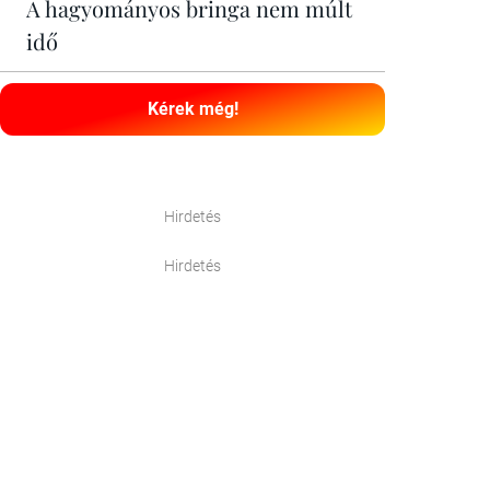
A hagyományos bringa nem múlt
idő
Kérek még!
Hirdetés
Hirdetés