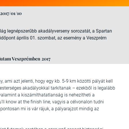
2017/01/10
ág legnépszerűbb akadályverseny sorozatát, a Spartan
 időpont április 01. szombat, az esemény a Veszprém
 futam Veszprémben 2017
, ami azt jelenti, hogy egy kb. 5-9 km közötti pályát kell
mesterséges akadályokkal tarkítanak – ezekből is legalább
 valamint a kiszámíthatatlanság is nehezítheti a
ll know at the finish line, vagyis a célvonalon tudni
 pontosan mi is vár rájuk, a pályarajzot mindig az