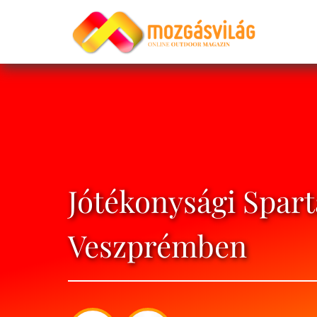
Jótékonysági Spar
Veszprémben