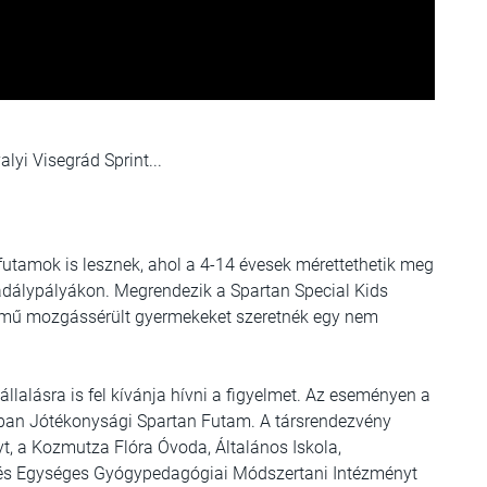
valyi Visegrád Sprint...
utamok is lesznek, ahol a 4-14 évesek mérettethetik meg
adálypályákon. Megrendezik a Spartan Special Kids
llemű mozgássérült gyermekeket szeretnék egy nem
lalásra is fel kívánja hívni a figyelmet. Az eseményen a
nkban Jótékonysági Spartan Futam. A társrendezvény
yt, a Kozmutza Flóra Óvoda, Általános Iskola,
m és Egységes Gyógypedagógiai Módszertani Intézményt