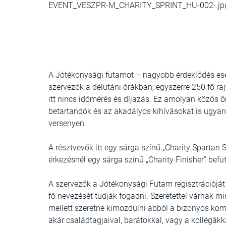
EVENT_VESZPR-M_CHARITY_SPRINT_HU-002-.jp
A Jótékonysági futamot – nagyobb érdeklődés eset
szervezők a délutáni órákban, egyszerre 250 fő raj
itt nincs időmérés és díjazás. Ez amolyan közös ö
betartandók és az akadályos kihívásokat is ugyanú
versenyen.
A résztvevők itt egy sárga színű „Charity Spartan S
érkezésnél egy sárga színű „Charity Finisher” bef
A szervezők a Jótékonysági Futam regisztrációját
fő nevezését tudják fogadni. Szeretettel várnak mi
mellett szeretne kimozdulni abból a bizonyos kom
akár családtagjaival, barátokkal, vagy a kollégák