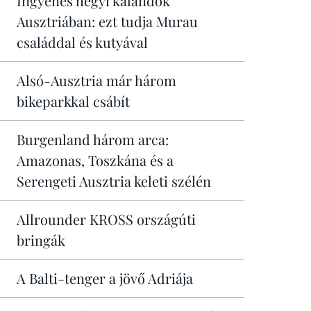
Ingyenes hegyi kalandok
Ausztriában: ezt tudja Murau
családdal és kutyával
Alsó-Ausztria már három
bikeparkkal csábít
Burgenland három arca:
Amazonas, Toszkána és a
Serengeti Ausztria keleti szélén
Allrounder KROSS országúti
bringák
A Balti-tenger a jövő Adriája