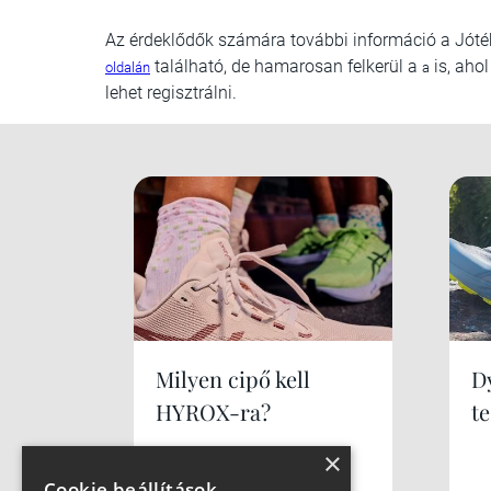
Az érdeklődők számára további információ a Jóté
található, de hamarosan felkerül a
is, aho
oldalán
a
lehet regisztrálni.
Milyen cipő kell
Dy
HYROX-ra?
te
×
Cookie beállítások