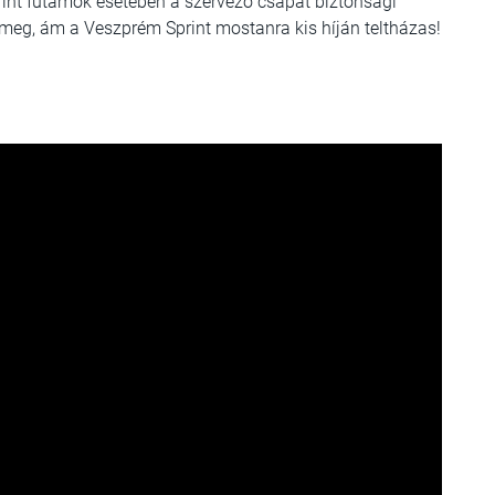
rint futamok esetében a szervező csapat biztonsági
 meg, ám a Veszprém Sprint mostanra kis híján teltházas!