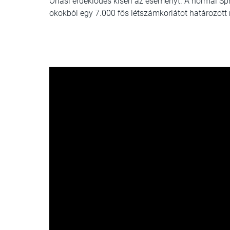
Óriási érdeklődés kíséri az eseményt. A normál Sp
okokból egy 7.000 fős létszámkorlátot határozott