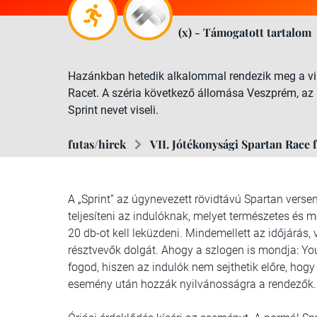
(x) - Támogatott tartalom
Hazánkban hetedik alkalommal rendezik meg a vil
Racet. A széria következő állomása Veszprém, az
Sprint nevet viseli.
futas/hirek
VII. Jótékonysági Spartan Race
A „Sprint” az úgynevezett rövidtávú Spartan verseny
teljesíteni az indulóknak, melyet természetes és 
20 db-ot kell leküzdeni. Mindemellett az időjárás,
résztvevők dolgát. Ahogy a szlogen is mondja: You’
fogod, hiszen az indulók nem sejthetik előre, hogy
esemény után hozzák nyilvánosságra a rendezők.