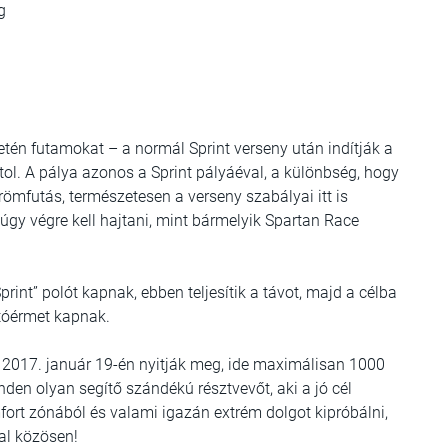
g
én futamokat – a normál Sprint verseny után indítják a
tol. A pálya azonos a Sprint pályáéval, a különbség, hogy
römfutás, természetesen a verseny szabályai itt is
gy végre kell hajtani, mint bármelyik Spartan Race
print” polót kapnak, ebben teljesítik a távot, majd a célba
utóérmet kapnak.
 2017. január 19-én nyitják meg, ide maximálisan 1000
nden olyan segítő szándékú résztvevőt, aki a jó cél
fort zónából és valami igazán extrém dolgot kipróbálni,
kal közösen!