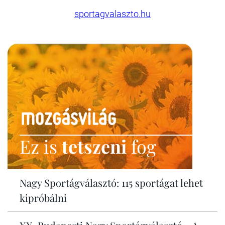
sportagvalaszto.hu
Ez is
tetszeni
fog
Nagy Sportágválasztó: 115 sportágat lehet
kipróbálni