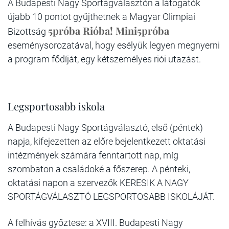
A Budapesti Nagy Sportágválasztón a látogatók
újabb 10 pontot gyűjthetnek a Magyar Olimpiai
5próba Rióba! Mini5próba
Bizottság
eseménysorozatával, hogy esélyük legyen megnyerni
a program fődíját, egy kétszemélyes riói utazást.
Legsportosabb iskola
A Budapesti Nagy Sportágválasztó, első (péntek)
napja, kifejezetten az előre bejelentkezett oktatási
intézmények számára fenntartott nap, míg
szombaton a családoké a főszerep. A pénteki,
oktatási napon a szervezők KERESIK A NAGY
SPORTÁGVÁLASZTÓ LEGSPORTOSABB ISKOLÁJÁT.
A felhívás győztese: a XVIII. Budapesti Nagy