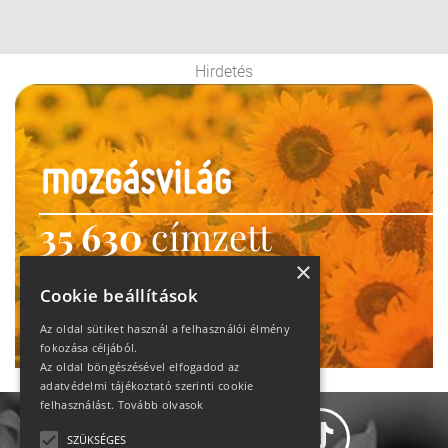
Hirdetés
35 630
címzett
heti motiváció
×
Cookie beállítások
Ne maradj le!
Az oldal sütiket használ a felhasználói élmény
fokozása céljából.
Az oldal böngészésével elfogadod az
adatvédelmi tájékoztató szerinti cookie
felhasználást.
Tovább olvasok
SZÜKSÉGES