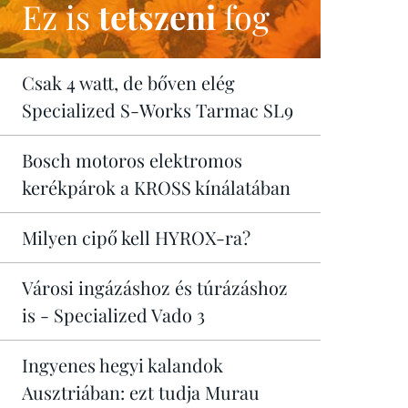
Ez is
tetszeni
fog
Csak 4 watt, de bőven elég
Specialized S-Works Tarmac SL9
Bosch motoros elektromos
kerékpárok a KROSS kínálatában
Milyen cipő kell HYROX-ra?
Városi ingázáshoz és túrázáshoz
is - Specialized Vado 3
Ingyenes hegyi kalandok
Ausztriában: ezt tudja Murau