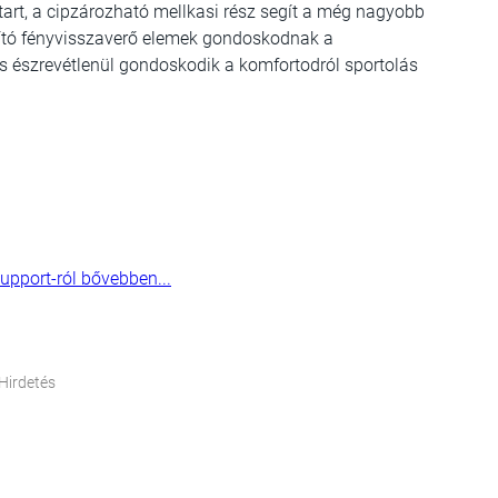
tart, a cipzározható mellkasi rész segít a még nagyobb
sító fényvisszaverő elemek gondoskodnak a
 és észrevétlenül gondoskodik a komfortodról sportolás
upport-ról bővebben...
Hirdetés