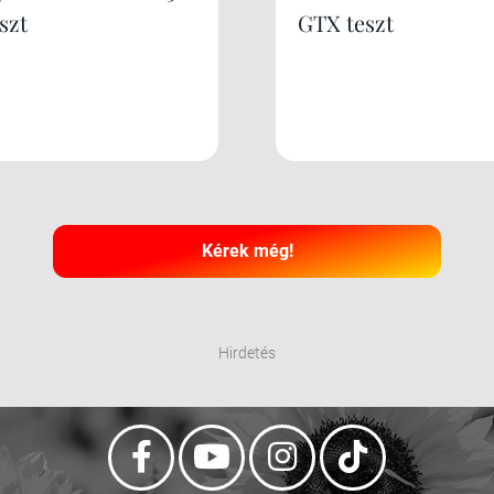
szt
GTX teszt
Kérek még!
Hirdetés