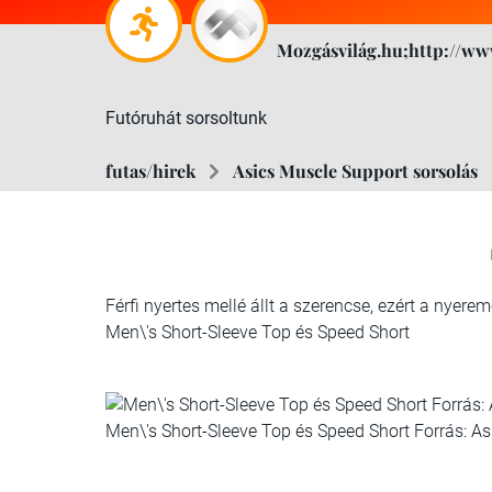
Mozgásvilág.hu;http://ww
Futóruhát sorsoltunk
futas/hirek
Asics Muscle Support sorsolás
Férfi nyertes mellé állt a szerencse, ezért a nyerem
Men\'s Short-Sleeve Top és Speed Short
Men\'s Short-Sleeve Top és Speed Short Forrás: As