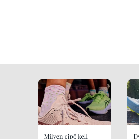
Milyen cipő kell
Dy