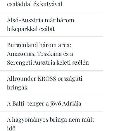
családdal és kutyával
Alsó-Ausztria már három
bikeparkkal csábít
Burgenland három arca:
Amazonas, Toszkána és a
Serengeti Ausztria keleti szélén
Allrounder KROSS országúti
bringák
A Balti-tenger a jövő Adriája
A hagyományos bringa nem múlt
idő