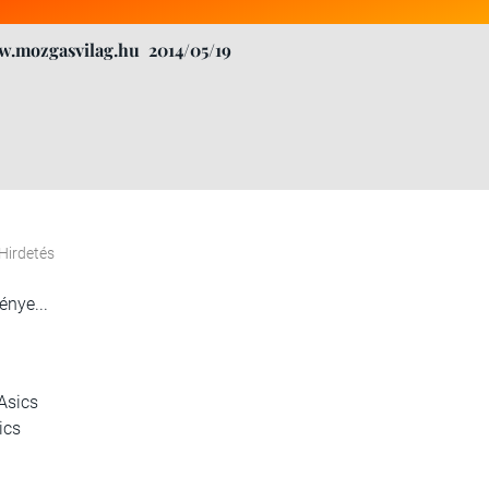
w.mozgasvilag.hu
2014/05/19
Hirdetés
énye...
ics