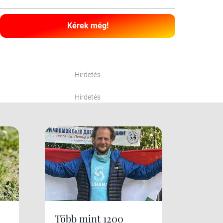
Kérek még!
Hirdetés
Hirdetés
Több mint 1200