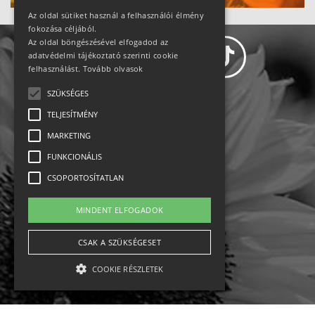
Az oldal sütiket használ a felhasználói élmény
fokozása céljából.
Az oldal böngészésével elfogadod az
adatvédelmi tájékoztató szerinti cookie
felhasználást.
Tovább olvasok
SZÜKSÉGES
Adatvédelem
TELJESÍTMÉNY
MARKETING
Állásajánlatok
FUNKCIONÁLIS
Impresszum-kapcsolat
CSOPORTOSÍTATLAN
Jogi nyilatkozat
MINDENT ELFOGADOK
Rólunk
CSAK A SZÜKSÉGESET
COOKIE RÉSZLETEK
English