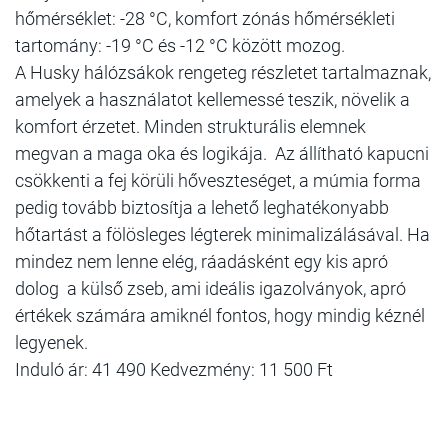
hőmérséklet: -28 °C, komfort zónás hőmérsékleti
tartomány: -19 °C és -12 °C között mozog.
A Husky hálózsákok rengeteg részletet tartalmaznak,
amelyek a használatot kellemessé teszik, növelik a
komfort érzetet. Minden strukturális elemnek
megvan a maga oka és logikája. Az állítható kapucni
csökkenti a fej körüli hőveszteséget, a múmia forma
pedig tovább biztosítja a lehető leghatékonyabb
hőtartást a fölösleges légterek minimalizálásával. Ha
mindez nem lenne elég, ráadásként egy kis apró
dolog a külső zseb, ami ideális igazolványok, apró
értékek számára amiknél fontos, hogy mindig kéznél
legyenek.
Induló ár: 41 490 Kedvezmény: 11 500 Ft