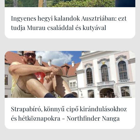
Ingyenes hegyi kalandok Ausztriában: ezt
tudja Murau családdal és kutyával
Strapabíró, könnyű cipő kirándulásokhoz
és hétköznapokra - Northfinder Nanga