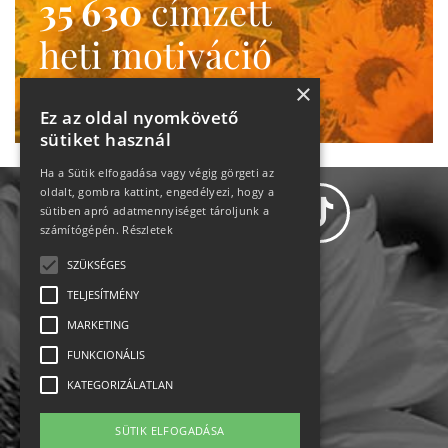
35 630
címzett
heti motiváció
Ne maradj le!
×
Ez az oldal nyomkövető
sütiket használ
Ha a Sütik elfogadása vagy végig görgeti az
oldalt, gombra kattint, engedélyezi, hogy a
sütiben apró adatmennyiséget tároljunk a
számítógépén.
Részletek
SZÜKSÉGES
Adatvédelem
TELJESÍTMÉNY
MARKETING
Állásajánlatok
FUNKCIONÁLIS
Impresszum-kapcsolat
KATEGORIZÁLATLAN
Jogi nyilatkozat
SÜTIK ELFOGADÁSA