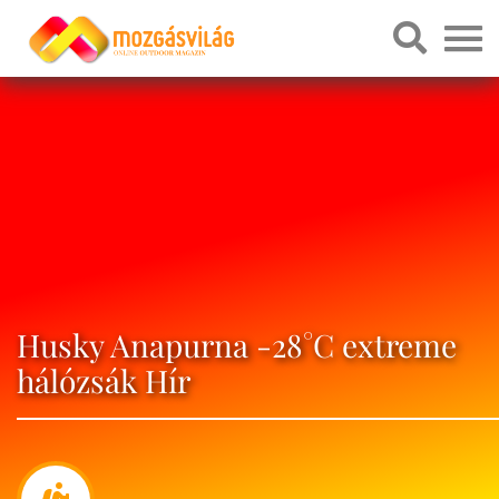
Husky Anapurna -28°C extreme
hálózsák Hír