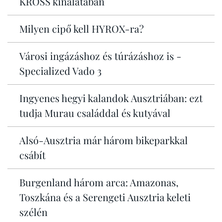
KROSS kínálatában
Milyen cipő kell HYROX-ra?
Városi ingázáshoz és túrázáshoz is -
Specialized Vado 3
Ingyenes hegyi kalandok Ausztriában: ezt
tudja Murau családdal és kutyával
Alsó-Ausztria már három bikeparkkal
csábít
Burgenland három arca: Amazonas,
Toszkána és a Serengeti Ausztria keleti
szélén