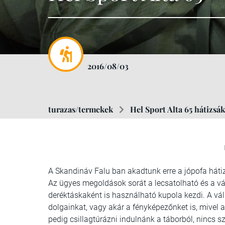
2016/08/03
turazas/termekek
Hel Sport Alta 65 hátizsák
A Skandináv Falu ban akadtunk erre a jópofa háti
Az ügyes megoldások sorát a lecsatolható és a váll
deréktáskaként is használható kupola kezdi. A vá
dolgainkat, vagy akár a fényképezőnket is, mivel a
pedig csillagtúrázni indulnánk a táborból, nincs 