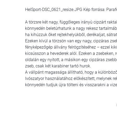
HelSport-DSC_0621_resize.JPG Kép forrása: Para
A törzsre két nagy, függőleges irányú cipzárt rakt
könnyedén beletúrhatunk a nagy rekesz tartalmába
ha kihúzzuk őket rejtekhelyükből, derékaljat, sátr
Ezeken kívül a törzsön van egy nagy, cipzáras zseb,
fényképezőgép állvány felrögzítéséhez – ezzel ki
kicsússzon a hevederek alól. Ezeken a zsebeken, 
oldalán egy nyitott, a másikon egy cipzáras zsebb
zseb, csak két karabiner tartó hurok.
A vállpánt magassága állítható, hogy a különböz
Ivószatyor használatához előkészített, melynek rek
könnyedén tudjuk újra tölteni és visszarakni a vi