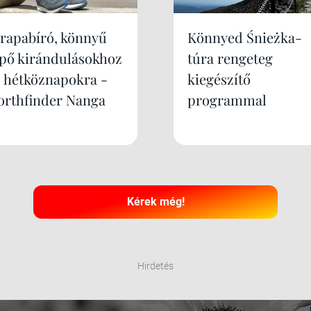
trapabíró, könnyű
Könnyed Śnieżka-
ipő kirándulásokhoz
túra rengeteg
s hétköznapokra -
kiegészítő
orthfinder Nanga
programmal
Kérek még!
Hirdetés