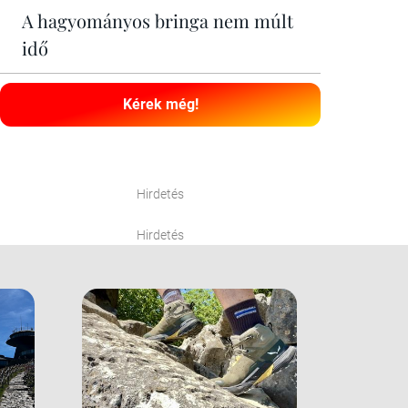
A hagyományos bringa nem múlt
idő
Kérek még!
Hirdetés
Hirdetés