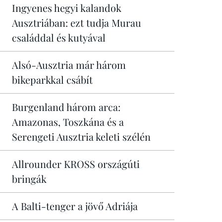
Ingyenes hegyi kalandok
Ausztriában: ezt tudja Murau
családdal és kutyával
Alsó-Ausztria már három
bikeparkkal csábít
Burgenland három arca:
Amazonas, Toszkána és a
Serengeti Ausztria keleti szélén
Allrounder KROSS országúti
bringák
A Balti-tenger a jövő Adriája