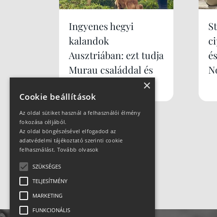
Ingyenes hegyi
S
kalandok
c
Ausztriában: ezt tudja
é
Murau családdal és
N
kutyával
×
Cookie beállítások
Az oldal sütiket használ a felhasználói élmény
fokozása céljából.
Az oldal böngészésével elfogadod az
adatvédelmi tájékoztató szerinti cookie
felhasználást.
Tovább olvasok
SZÜKSÉGES
TELJESÍTMÉNY
MARKETING
FUNKCIONÁLIS