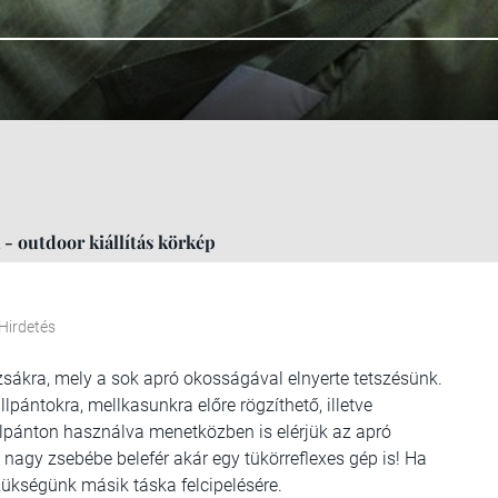
 - outdoor kiállítás körkép
Hirdetés
zsákra, mely a sok apró okosságával elnyerte tetszésünk.
pántokra, mellkasunkra előre rögzíthető, illetve
llpánton használva menetközben is elérjük az apró
 nagy zsebébe belefér akár egy tükörreflexes gép is! Ha
szükségünk másik táska felcipelésére.