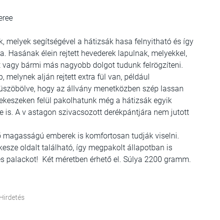
feree
ak, melyek segítségével a hátizsák hasa felnyitható és így
. Hasának élein rejtett hevederek lapulnak, melyekkel,
at vagy bármi más nagyobb dolgot tudunk felrögzíteni.
 melynek alján rejtett extra fül van, például
küszöbölve, hogy az állvány menetközben szép lassan
rekeszeken felül pakolhatunk még a hátizsák egyik
e is. A v astagon szivacsozott derékpántjára nem jutott
ő magasságú emberek is komfortosan tudják viselni.
esze oldalt található, így megpakolt állapotban is
zes palackot! Két méretben érhető el. Súlya 2200 gramm.
Hirdetés