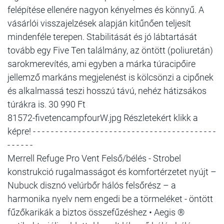
felépítése ellenére nagyon kényelmes és könnyű. A
vásárlói visszajelzések alapján kitűnően teljesít
mindenféle terepen. Stabilitását és jó lábtartását
tovább egy Five Ten találmány, az öntött (poliuretán)
sarokmerevítés, ami egyben a márka túracipőire
jellemző markáns megjelenést is kölcsönzi a cipőnek
és alkalmassá teszi hosszú távú, nehéz hátizsákos
túrákra is. 30 990 Ft
81572-fivetencampfourW.jpg Részletekért klikk a
képre! - - - - - - - - - - - - - - - - - - - - - - - - - - - - - - - - - - - - - - - - -
- - - - - -
Merrell Refuge Pro Vent Felső/bélés - Strobel
konstrukció rugalmasságot és komfortérzetet nyújt –
Nubuck disznó velúrbőr hálós felsőrész – a
harmonika nyelv nem engedi be a törmeléket - öntött
fűzőkarikák a biztos összefűzéshez • Aegis ®