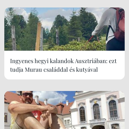
Ingyenes hegyi kalandok Ausztriában: ezt
tudja Murau családdal és kutyával