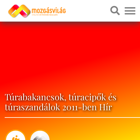
Túrabakancsok, túracipők és
túraszandálok 2011-ben Hír