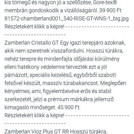
kis tömegű és nagyon jó a szellőzése, Gore-tex®
membrán gondoskodik a vízállóságáról. 39 900 Ft
81572-chamberland001_540-RISE-GT-WNS-1_big.jpg
Részletekért klikk a képre! - - - - - - - - - - - - - - - - - - - - - - - -
- - - - - - - - - - - - - - - - - - - - - - -
Zamberlan Cristallo GT Egy igazi terepjáró azoknak,
akik nem szeretnek visszafordulni. Hosszú túrákra,
nehéz terepre és mindenfajta időjárási körülmény
elleni hatékony védelemre tervezték ezt a jól
párnázott, speciális kezelésű, egybőrből szabott
felsővel készült, masszív túrabakancsot. Meglepően
kényelmes, ami, figyelembevéve erős és stabil
szerkezetét, jelzi a prémium márkákra jellemző
kimagasló minőséget. 45 900 Ft
Részletekért klikk a képre! - - - - - - - - - - - - - - - - - - - - - - - -
- - - - - - - - - - - - - - - - - - - - - - -
Zamberlan Vioz Plus GT RR Hosszú túrákra,