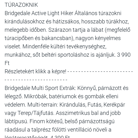
TÚRAZOKNIK
Bridgedale Active Light Hiker Általános túrazokni
kirándulásokhoz és hátizsákos, hosszabb túrákhoz,
melegebb időben. Szárazon tartja a lábat (megfelelő
túracipőben és bakancsban), nagyon kényelmes
viselet. Mindenféle kültéri tevékenységhez,
munkához, sőt beltéri sportoláshoz is ajánljuk. 3 990
Ft
Részletekért klikk a képre! - - - - - - - - - - - - - - - - - - - - - - - -
- - - - - - - - - - - - - - - - - - - - - - -
Bridgedale Multi Sport Extrák: Könnyű, párnázott és
lélegző. Mikróbák, batériumok és gombák elleni
védelem. Multi-terrain: Kirándulás, Futás, Kerékpár
vagy Terep/Tájfutás. Asszimetrikus bal and jobb
lábtípusú. Finom kötésű, belső párnázottságú
ráadásul a talprész fölötti ventilláció növeli a
légáteresztőségét. 4 390 Ft