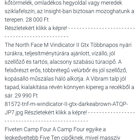
kőtörmelék, omladékos hegyoldal vagy meredek
sziklafelszín, az Insight-ban biztosan mozoghatunk a
terepen. 28 000 Ft
Részletekért klikk a képre! - - - - - - - - - - - - - - - - - - - - - - - -
- - - - - - - - - - - - - - - - - - - - - - -
The North Face M Vindicator II Gtx Többnapos nyári
túrákra, teljesítménytúrára ajánlott, vízálló, jól
szellőző és tartós, alacsony szabású túracipő. A
felsőrészt erős, többrétegű velúrbőr és jól szellőző,
kopásálló műszálas háló alkotja. A Vibram talp jól
tapad, kialakítása révén könnyen kipereg a recékből a
sár. 29 990 Ft
81572-tnf-m-windicator-II-gtx-darkeabrown-ATQP-
JP7.jpg Részletekért klikk a képre! - - - - - - - - - - - - - - - - -
- - - - - - - - - - - - - - - - - - - - - - - - - - - - - -
Fiveten Camp Four A Camp Four egyike a
legkedveltebb Five Ten cipőknek, mivel masszív