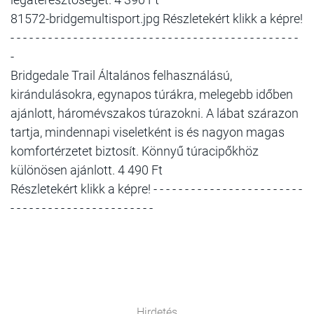
81572-bridgemultisport.jpg Részletekért klikk a képre!
- - - - - - - - - - - - - - - - - - - - - - - - - - - - - - - - - - - - - - - - - - - - - -
-
Bridgedale Trail Általános felhasználású,
kirándulásokra, egynapos túrákra, melegebb időben
ajánlott, háromévszakos túrazokni. A lábat szárazon
tartja, mindennapi viseletként is és nagyon magas
komfortérzetet biztosít. Könnyű túracipőkhöz
különösen ajánlott. 4 490 Ft
Részletekért klikk a képre! - - - - - - - - - - - - - - - - - - - - - - - -
- - - - - - - - - - - - - - - - - - - - - - -
Hirdetés