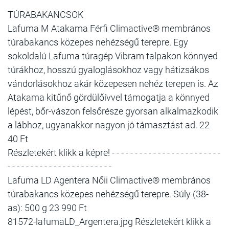
TÚRABAKANCSOK
Lafuma M Atakama Férfi Climactive® membrános
túrabakancs közepes nehézségű terepre. Egy
sokoldalú Lafuma túragép Vibram talpakon könnyed
túrákhoz, hosszú gyaloglásokhoz vagy hátizsákos
vándorlásokhoz akár közepesen nehéz terepen is. Az
Atakama kitűnő gördülőívvel támogatja a könnyed
lépést, bőr-vászon felsőrésze gyorsan alkalmazkodik
a lábhoz, ugyanakkor nagyon jó támasztást ad. 22
40 Ft
Részletekért klikk a képre! - - - - - - - - - - - - - - - - - - - - - - - -
- - - - - - - - - - - - - - - - - - - - - - -
Lafuma LD Agentera Nőii Climactive® membrános
túrabakancs közepes nehézségű terepre. Súly (38-
as): 500 g 23 990 Ft
81572-lafumaLD_Argentera.jpg Részletekért klikk a