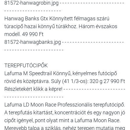
81572-hanwagrobin.jpg - - - - - - - - - - - - - - - - - - - - - - - - -
- - - - - - - - - - - - - - - - - - - - - -
Hanwag Banks Gtx Könnyített félmagas szárú
túracipő hazai könnyű túrákhoz. Három évszakos
modell. 49 990 Ft
81572-hanwagbanks.jpg - - - - - - - - - - - - - - - - - - - - - - - -
- - - - - - - - - - - - - - - - - - - - - - -
TEREPFUTÓCIPŐK
Lafuma M Speedtrail Könnyű, kényelmes futócipő
rövid és középtávra. Súly (41 1/3-os): 320 g 27 990 Ft
Részletekért klikk a képre! - - - - - - - - - - - - - - - - - - - - - - - -
- - - - - - - - - - - - - - - - - - - - - - -
Lafuma LD Moon Race Professzionális terepfutócipő.
A terepfutás kitartást, koncentrációt és egy nagyon jó
cipőt igényel, pont olyat mint a Lafuma Moon Race.
Merevebb talpa a sziklás, nehéz terepen mutatja meg