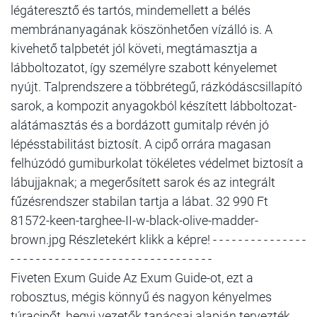
légáteresztő és tartós, mindemellett a bélés
membránanyagának köszönhetően vízálló is. A
kivehető talpbetét jól követi, megtámasztja a
lábboltozatot, így személyre szabott kényelemet
nyújt. Talprendszere a többrétegű, rázkódáscsillapító
sarok, a kompozit anyagokból készített lábboltozat-
alátámasztás és a bordázott gumitalp révén jó
lépésstabilitást biztosít. A cipő orrára magasan
felhúzódó gumiburkolat tökéletes védelmet biztosít a
lábujjaknak; a megerősített sarok és az integrált
fűzésrendszer stabilan tartja a lábat. 32 990 Ft
81572-keen-targhee-II-w-black-olive-madder-
brown.jpg Részletekért klikk a képre! - - - - - - - - - - - - - - -
- - - - - - - - - - - - - - - - - - - - - - - - - - - - - - - -
Fiveten Exum Guide Az Exum Guide-ot, ezt a
robosztus, mégis könnyű és nagyon kényelmes
túracipőt, hegyi vezetők tanácsai alapján tervezték,