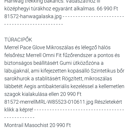
Hanwag trekking bakancs. Vadászathoz ill
középhegyi túrákhoz egyaránt alkalmas. 66 990 Ft
81572-hanwagalaska.jpg - - - - - - - - - - - - - - - - - - - - - - - -
- - - - - - - - - - - - - - - - - - - - - - -
TÚRACIPŐK
Merrel Pace Glove Mikroszálas és lélegző hálós
felsőrész Merrell Omni Fit fűzőrendszer a pontos és
biztonságos beállításért Gumi ütközőzóna a
lábujjaknál, ami kifejezetten kopásálló Szintetikus bőr
sarokhurok a stablitásért Rögzített, mikroszálas
lábbetét Aegis antibakteriális kezeléssel a kellemetlen
szagok kialakulása ellen 20 990 Ft
81572-merrellMRL-W85523-010611.jpg Részletekért
klikk a képre! - - - - - - - - - - - - - - - - - - - - - - - - - - - - - - - - - - -
- - - - - - - - - - - -
Montrail Masochist 20 990 Ft