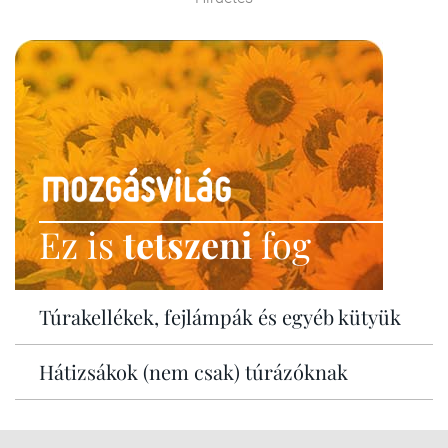
Ez is
tetszeni
fog
Túrakellékek, fejlámpák és egyéb kütyük
Hátizsákok (nem csak) túrázóknak