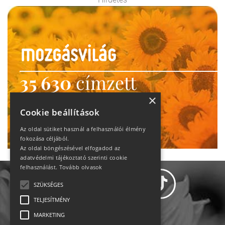
35 630
címzett
heti motiváció
×
Cookie beállítások
Ne maradj le!
Az oldal sütiket használ a felhasználói élmény
fokozása céljából.
Az oldal böngészésével elfogadod az
adatvédelmi tájékoztató szerinti cookie
felhasználást.
Tovább olvasok
SZÜKSÉGES
TELJESÍTMÉNY
MARKETING