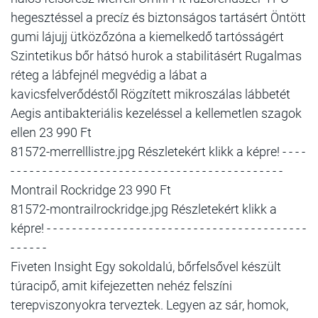
hegesztéssel a precíz és biztonságos tartásért Öntött
gumi lájujj ütközőzóna a kiemelkedő tartósságért
Szintetikus bőr hátsó hurok a stabilitásért Rugalmas
réteg a lábfejnél megvédig a lábat a
kavicsfelverődéstől Rögzített mikroszálas lábbetét
Aegis antibakteriális kezeléssel a kellemetlen szagok
ellen 23 990 Ft
81572-merrelllistre.jpg Részletekért klikk a képre! - - - -
- - - - - - - - - - - - - - - - - - - - - - - - - - - - - - - - - - - - - - - - - - -
Montrail Rockridge 23 990 Ft
81572-montrailrockridge.jpg Részletekért klikk a
képre! - - - - - - - - - - - - - - - - - - - - - - - - - - - - - - - - - - - - - - - - -
- - - - - -
Fiveten Insight Egy sokoldalú, bőrfelsővel készült
túracipő, amit kifejezetten nehéz felszíni
terepviszonyokra terveztek. Legyen az sár, homok,