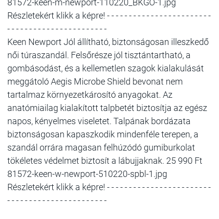
81572-keen-m-newport-110220_BKGO-1.jpg
Részletekért klikk a képre! - - - - - - - - - - - - - - - - - - - - - - - -
- - - - - - - - - - - - - - - - - - - - - - -
Keen Newport Jól állítható, biztonságosan illeszkedő
női túraszandál. Felsőrésze jól tisztántartható, a
gombásodást, és a kellemetlen szagok kialakulását
meggátoló Aegis Microbe Shield bevonat nem
tartalmaz környezetkárosító anyagokat. Az
anatómiailag kialakított talpbetét biztosítja az egész
napos, kényelmes viseletet. Talpának bordázata
biztonságosan kapaszkodik mindenféle terepen, a
szandál orrára magasan felhúzódó gumiburkolat
tökéletes védelmet biztosít a lábujjaknak. 25 990 Ft
81572-keen-w-newport-510220-spbl-1.jpg
Részletekért klikk a képre! - - - - - - - - - - - - - - - - - - - - - - - -
- - - - - - - - - - - - - - - - - - - - - - -