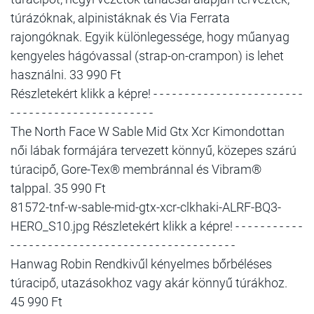
túrázóknak, alpinistáknak és Via Ferrata
rajongóknak. Egyik különlegessége, hogy műanyag
kengyeles hágóvassal (strap-on-crampon) is lehet
használni. 33 990 Ft
Részletekért klikk a képre! - - - - - - - - - - - - - - - - - - - - - - - -
- - - - - - - - - - - - - - - - - - - - - - -
The North Face W Sable Mid Gtx Xcr Kimondottan
női lábak formájára tervezett könnyű, közepes szárú
túracipő, Gore-Tex® membránnal és Vibram®
talppal. 35 990 Ft
81572-tnf-w-sable-mid-gtx-xcr-clkhaki-ALRF-BQ3-
HERO_S10.jpg Részletekért klikk a képre! - - - - - - - - - - -
- - - - - - - - - - - - - - - - - - - - - - - - - - - - - - - - - - - -
Hanwag Robin Rendkivűl kényelmes bőrbéléses
túracipő, utazásokhoz vagy akár könnyű túrákhoz.
45 990 Ft