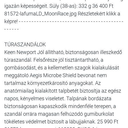
igazán képességeit. Súly (38-as): 332 g 36 400 Ft
81572-lafumaLD_MoonRace.jpg Részletekért klikk a
képre! - - - - - - - - - - - - - - - - - - - - - - - - - - - - - - - - - - - - - - - - -
- - - - - -
TÚRASZANDÁLOK
Keen Newport Jól állítható, biztonságosan illeszkedő
túraszandál. Felsőrésze jól tisztántartható, a
gombásodást, és a kellemetlen szagok kialakulását
meggátoló Aegis Microbe Shield bevonat nem
tartalmaz környezetkárosító anyagokat. Az
anatómiailag kialakított talpbetét biztosítja az egész
napos, kényelmes viseletet. Talpának bordázata
biztonságosan kapaszkodik mindenféle terepen, a
szandál orrára magasan felhúzódó gumiburkolat
tökéletes védelmet biztosít a lábujjaknak. 25 990 Ft