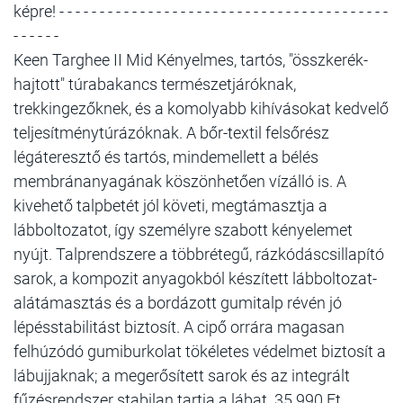
képre! - - - - - - - - - - - - - - - - - - - - - - - - - - - - - - - - - - - - - - - - -
- - - - - -
Keen Targhee II Mid Kényelmes, tartós, "összkerék-
hajtott" túrabakancs természetjáróknak,
trekkingezőknek, és a komolyabb kihívásokat kedvelő
teljesítménytúrázóknak. A bőr-textil felsőrész
légáteresztő és tartós, mindemellett a bélés
membránanyagának köszönhetően vízálló is. A
kivehető talpbetét jól követi, megtámasztja a
lábboltozatot, így személyre szabott kényelemet
nyújt. Talprendszere a többrétegű, rázkódáscsillapító
sarok, a kompozit anyagokból készített lábboltozat-
alátámasztás és a bordázott gumitalp révén jó
lépésstabilitást biztosít. A cipő orrára magasan
felhúzódó gumiburkolat tökéletes védelmet biztosít a
lábujjaknak; a megerősített sarok és az integrált
fűzésrendszer stabilan tartja a lábat. 35 990 Ft