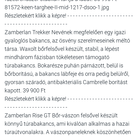
81572-keen-targhee-II-mid-1217-dsoo-1.jpg
Részletekért klikk a képre! - - - - - - - - - - - - - - - - - - - - - - - -
- - - - - - - - - - - - - - - - - - - - - - -
Zamberlan Trekker Nevének megfelelően egy igazi
gyaloglós bakancs, az ösvény szerelmeseinek méltó
társa. Waxolt bőrfelsővel készült, stabil, a lépést
mindhárom fázisban tökéletesen támogató
túrabakancs. Bokarésze puhán párnázott, belül is
bőrborítású, a bakancs lábfeje és orra pedig belülről,
gyorsan száradó, antibakteriális Cambrelle borítást
kapott. 39 900 Ft
Részletekért klikk a képre! - - - - - - - - - - - - - - - - - - - - - - - -
- - - - - - - - - - - - - - - - - - - - - - -
Zamberlan Rise GT Bőr-vászon felsővel készült
könnyű túrabakancs, ami kiválóan alkalmas a hazai
túraútvonalakra. A vászonpaneleknek köszönhetően