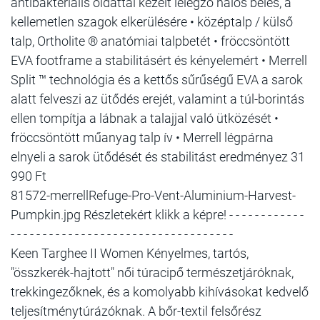
antibakteriális oldattal kezelt lélegző hálós bélés, a
kellemetlen szagok elkerülésére • középtalp / külső
talp, Ortholite ® anatómiai talpbetét • fröccsöntött
EVA footframe a stabilitásért és kényelemért • Merrell
Split ™ technológia és a kettős sűrűségű EVA a sarok
alatt felveszi az ütődés erejét, valamint a túl-borintás
ellen tompítja a lábnak a talajjal való ütközését •
fröccsöntött műanyag talp ív • Merrell légpárna
elnyeli a sarok ütődését és stabilitást eredményez 31
990 Ft
81572-merrellRefuge-Pro-Vent-Aluminium-Harvest-
Pumpkin.jpg Részletekért klikk a képre! - - - - - - - - - - - -
- - - - - - - - - - - - - - - - - - - - - - - - - - - - - - - - - - -
Keen Targhee II Women Kényelmes, tartós,
"összkerék-hajtott" női túracipő természetjáróknak,
trekkingezőknek, és a komolyabb kihívásokat kedvelő
teljesítménytúrázóknak. A bőr-textil felsőrész