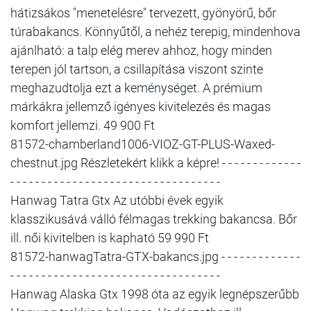
hátizsákos "menetelésre" tervezett, gyönyörű, bőr
túrabakancs. Könnyűtől, a nehéz terepig, mindenhova
ajánlható: a talp elég merev ahhoz, hogy minden
terepen jól tartson, a csillapítása viszont szinte
meghazudtolja ezt a keménységet. A prémium
márkákra jellemző igényes kivitelezés és magas
komfort jellemzi. 49 900 Ft
81572-chamberland1006-VIOZ-GT-PLUS-Waxed-
chestnut.jpg Részletekért klikk a képre! - - - - - - - - - - - - -
- - - - - - - - - - - - - - - - - - - - - - - - - - - - - - - - - -
Hanwag Tatra Gtx Az utóbbi évek egyik
klasszikusává válló félmagas trekking bakancsa. Bőr
ill. női kivitelben is kapható 59 990 Ft
81572-hanwagTatra-GTX-bakancs.jpg - - - - - - - - - - - - -
- - - - - - - - - - - - - - - - - - - - - - - - - - - - - - - - - -
Hanwag Alaska Gtx 1998 óta az egyik legnépszerűbb