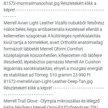
81572-montrailmasochist.jpg Részletekért klikk a
képre! - - - - - - - - - - - - - - - - - - - - - - - - - - - - - - - - - - - - - - - - -
- - - - - -
Merrell Avian Light Leather Vízálló nubukbőr felsőrész
Hálós bélés Aegis antibakteriális kezeléssel ellenáll a
kellemetlen szagoknak A különleges nyelvkialakítás
kívül tartja a törmeléket, avart Ortholite anatómiailag
formázott lábbetét Merrell Qform Comfort
középtalpnak köszönhetően, kifejezetten női lábfejre
illeszkedő, lépésbiztos párnázás Merrell Air Cuishon
légpárnás sarokkialakítás, elnyeli a mozgási energiát
és stabilitást ad Tömeg: 510 gramm 23 990 Ft
81572-merrellAvian-Light-Leather-Deep-Tan.jpg
Részletekért klikk a képre! - - - - - - - - - - - - - - - - - - - - - - - -
- - - - - - - - - - - - - - - - - - - - - - -
Merrell Trail Glove - Olympia mikroszálas és lélegző
hálós felsőrész Merrell Omni-Fit fűzőrendszer TPU