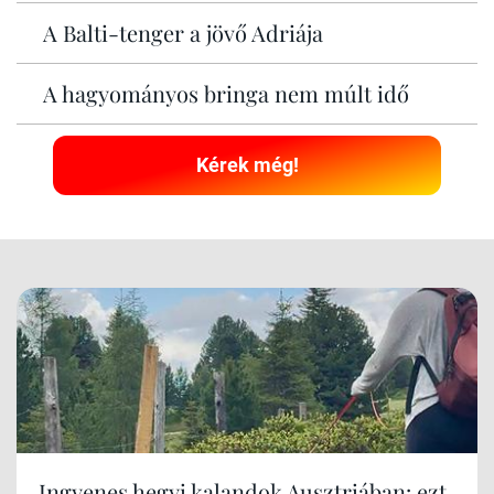
A Balti-tenger a jövő Adriája
A hagyományos bringa nem múlt idő
Kérek még!
Ingyenes hegyi kalandok Ausztriában: ezt