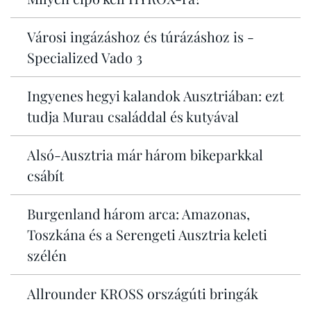
Városi ingázáshoz és túrázáshoz is -
Specialized Vado 3
Ingyenes hegyi kalandok Ausztriában: ezt
tudja Murau családdal és kutyával
Alsó-Ausztria már három bikeparkkal
csábít
Burgenland három arca: Amazonas,
Toszkána és a Serengeti Ausztria keleti
szélén
Allrounder KROSS országúti bringák