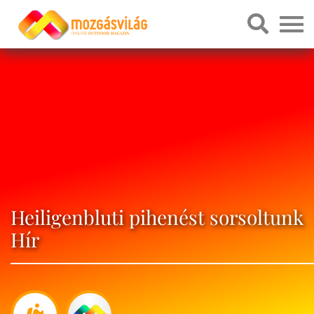
Heiligenbluti pihenést sorsoltunk
Hír