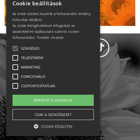
Cookie beállítások
Ne maradj le!
Az oldal sütiket használ a felhasználói élmény
fokozása céljából.
Az oldal böngészésével elfogadod az
adatvédelmi tájékoztató szerinti cookie
felhasználást.
Tovább olvasok
SZÜKSÉGES
TELJESÍTMÉNY
MARKETING
Adatvédelem
FUNKCIONÁLIS
CSOPORTOSÍTATLAN
Állásajánlatok
MINDENT ELFOGADOK
Impresszum-kapcsolat
CSAK A SZÜKSÉGESET
Jogi nyilatkozat
COOKIE RÉSZLETEK
Rólunk