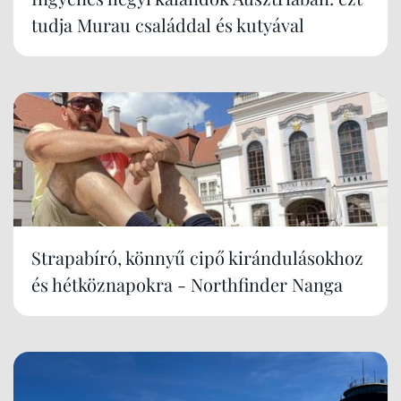
tudja Murau családdal és kutyával
Strapabíró, könnyű cipő kirándulásokhoz
és hétköznapokra - Northfinder Nanga