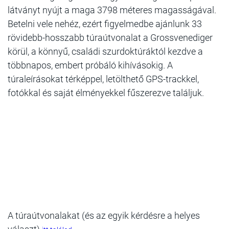
látványt nyújt a maga 3798 méteres magasságával.
Betelni vele nehéz, ezért figyelmedbe ajánlunk 33
rövidebb-hosszabb túraútvonalat a Grossvenediger
körül, a könnyű, családi szurdoktúráktól kezdve a
többnapos, embert próbáló kihívásokig. A
túraleírásokat térképpel, letölthető GPS-trackkel,
fotókkal és saját élményekkel fűszerezve találjuk.
A túraútvonalakat (és az egyik kérdésre a helyes