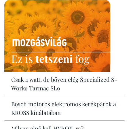
Ez is
tetszeni
fog
Csak 4 watt, de bőven elég Specialized S-
Works Tarmac SL9
Bosch motoros elektromos kerékpárok a
KROSS kínálatában
Milyen cipő kell HYROX-ra?