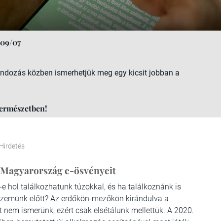
09/07
andozás közben ismerhetjük meg egy kicsit jobban a
természetben!
Hirdetés
l Magyarország e-ösvényeit
-e hol találkozhatunk túzokkal, és ha találkoznánk is
 szemünk előtt? Az erdőkön-mezőkön kirándulva a
nem ismerünk, ezért csak elsétálunk mellettük. A 2020.