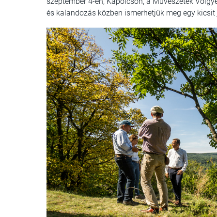
szeptember 4-én, Kapolcson, a Művészetek Völgyé
és kalandozás közben ismerhetjük meg egy kicsit