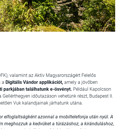
AÖFK), valamint az Aktív Magyarországért Felelős
a a
Digitális Vándor applikációt,
amely a jövőben
 parkjában találhatunk e-ösvényt.
Például Kapolcson
Gellérthegyen időutazáson vehetünk részt, Budapest II.
etően Vuk kalandjainak járhatunk utána.
 elfoglaltságként azonnal a mobiltelefonja után nyúl. A
nem meghozzuk a kedvüket a túrázáshoz, a kiránduláshoz,