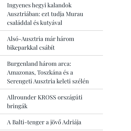
Ingyenes hegyi kalandok
Ausztriában: ezt tudja Murau
családdal és kutyával
Alsó-Ausztria már három
bikeparkkal csábít
Burgenland három arca:
Amazonas, Toszkána és a
Serengeti Ausztria keleti szélén
Allrounder KROSS országúti
bringák
A Balti-tenger a jövő Adriája