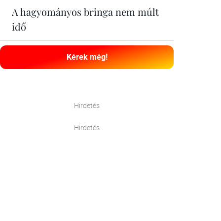
A hagyományos bringa nem múlt
idő
Kérek még!
Hirdetés
Hirdetés