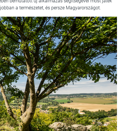
ben bemutatott új alkalmazás segítségével most játék
 jobban a természetet, és persze Magyarországot.