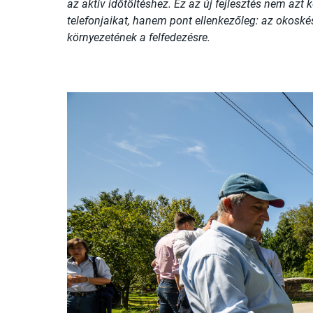
az aktív időtöltéshez. Ez az új fejlesztés nem azt k
telefonjaikat, hanem pont ellenkezőleg: az okoské
környezetének a felfedezésre.