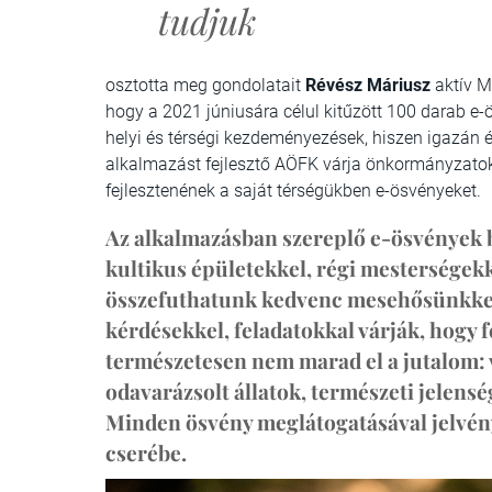
tudjuk
osztotta meg gondolatait
Révész Máriusz
aktív M
hogy a 2021 júniusára célul kitűzött 100 darab e-ö
helyi és térségi kezdeményezések, hiszen igazán
alkalmazást fejlesztő AÖFK várja önkormányzatok, 
fejlesztenének a saját térségükben e-ösvényeket.
Az alkalmazásban szereplő e-ösvények b
kultikus épületekkel, régi mesterségek
összefuthatunk kedvenc mesehősünkkel.
kérdésekkel, feladatokkal várják, hogy f
természetesen nem marad el a jutalom: v
odavarázsolt állatok, természeti jelens
Minden ösvény meglátogatásával jelvény
cserébe.