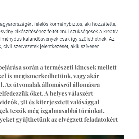
agyarországért felelős kormánybiztos, aki hozzátette,
svény elkészítéséhez feltétlenül szükségesek a kreatív
 élménydús kalandösvények csak így születhetnek. Az
civil szervezetek jelentkezését, akik szívesen
ejárása során a természeti kincsek mellett
kel is megismerkedhetünk, vagy akár
 Az útvonalak állomásról állomásra
elfedezzük őket. A helyes válaszért
ideók, 3D és kiterjesztett valósággal
égek teszik még izgalmasabbá túránkat.
eket gyűjthetünk az elvégzett feladatokért