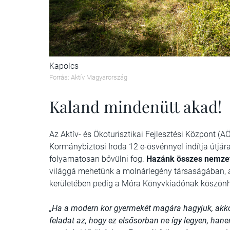
Kapolcs
Forrás: Aktív Magyarország
Kaland mindenütt akad!
Az Aktív- és Ökoturisztikai Fejlesztési Központ (
Kormánybiztosi Iroda 12 e-ösvénnyel indítja útjár
folyamatosan bővülni fog.
Hazánk összes nemzeti
világgá mehetünk a molnárlegény társaságában, a 
kerületében pedig a Móra Könyvkiadónak köszönh
„Ha a modern kor gyermekét magára hagyjuk, akkor
feladat az, hogy ez elsősorban ne így legyen, ha