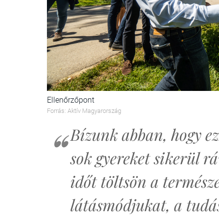
Ellenőrzőpont
Forrás: Aktív Magyarország
Bízunk abban, hogy ez
sok gyereket sikerül r
időt töltsön a termész
látásmódjukat, a tudás