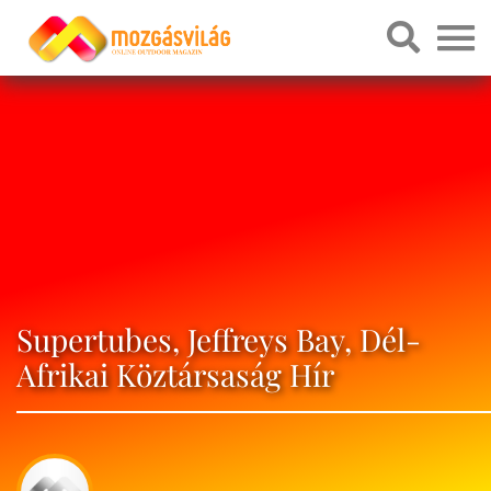
Supertubes, Jeffreys Bay, Dél-
Afrikai Köztársaság Hír