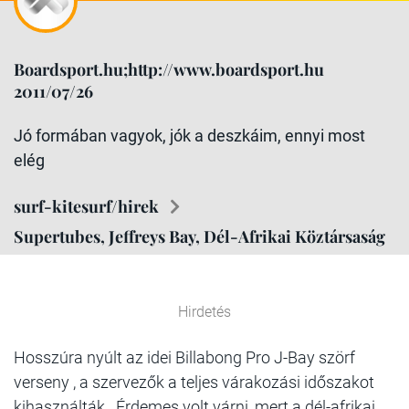
Boardsport.hu;http://www.boardsport.hu
2011/07/26
Jó formában vagyok, jók a deszkáim, ennyi most
elég
surf-kitesurf/hirek
Supertubes, Jeffreys Bay, Dél-Afrikai Köztársaság
Hirdetés
Hosszúra nyúlt az idei Billabong Pro J-Bay szörf
verseny , a szervezők a teljes várakozási időszakot
kihasználták. Érdemes volt várni, mert a dél-afrikai