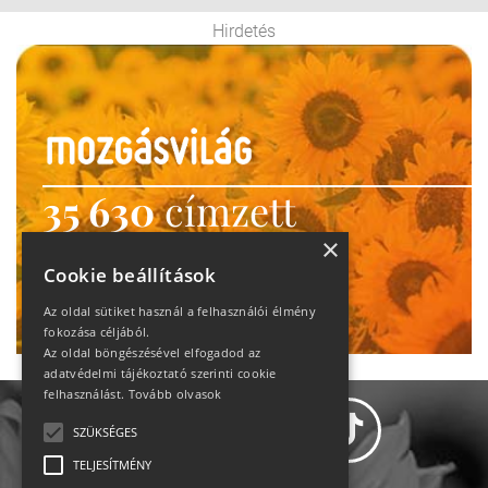
Hirdetés
35 630
címzett
heti motiváció
×
Cookie beállítások
Ne maradj le!
Az oldal sütiket használ a felhasználói élmény
fokozása céljából.
Az oldal böngészésével elfogadod az
adatvédelmi tájékoztató szerinti cookie
felhasználást.
Tovább olvasok
SZÜKSÉGES
TELJESÍTMÉNY