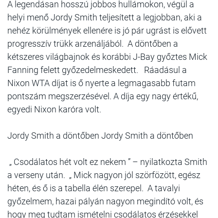
A legendásan hosszú jobbos hullámokon, végül a
helyi menő Jordy Smith teljesített a legjobban, aki a
nehéz körülmények ellenére is jó pár ugrást is elővett
progresszív trükk arzenáljából. A döntőben a
kétszeres világbajnok és korábbi J-Bay győztes Mick
Fanning felett győzedelmeskedett. Ráadásul a
Nixon WTA díjat is ő nyerte a legmagasabb futam
pontszám megszerzésével. A díja egy nagy értékű,
egyedi Nixon karóra volt.
Jordy Smith a döntőben Jordy Smith a döntőben
„ Csodálatos hét volt ez nekem ” – nyilatkozta Smith
a verseny után. „ Mick nagyon jól szörfözött, egész
héten, és ő is a tabella élén szerepel. A tavalyi
győzelmem, hazai pályán nagyon megindító volt, és
hogy meg tudtam ismételni csodálatos érzésekkel