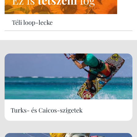
Ez is
tetszeni
fog
Téli loop-lecke
Turks- és Caicos-szigetek