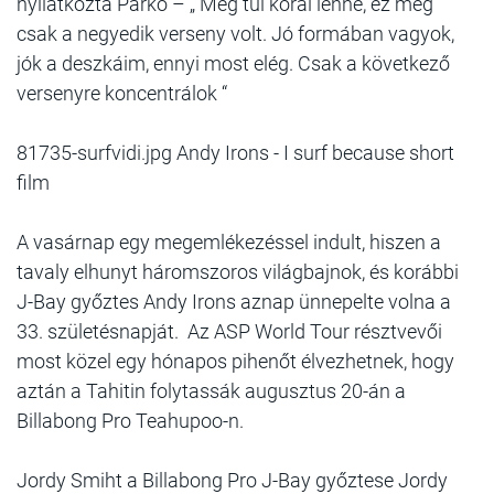
nyilatkozta Parko – „ Még túl korai lenne, ez még
csak a negyedik verseny volt. Jó formában vagyok,
jók a deszkáim, ennyi most elég. Csak a következő
versenyre koncentrálok “
81735-surfvidi.jpg Andy Irons - I surf because short
film
A vasárnap egy megemlékezéssel indult, hiszen a
tavaly elhunyt háromszoros világbajnok, és korábbi
J-Bay győztes Andy Irons aznap ünnepelte volna a
33. születésnapját. Az ASP World Tour résztvevői
most közel egy hónapos pihenőt élvezhetnek, hogy
aztán a Tahitin folytassák augusztus 20-án a
Billabong Pro Teahupoo-n.
Jordy Smiht a Billabong Pro J-Bay győztese Jordy