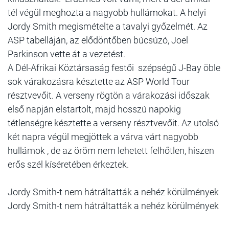
tél végül meghozta a nagyobb hullámokat. A helyi
Jordy Smith megismételte a tavalyi győzelmét. Az
ASP tabelláján, az elődöntőben búcsúzó, Joel
Parkinson vette át a vezetést.
A Dél-Afrikai Köztársaság festői szépségű J-Bay öble
sok várakozásra késztette az ASP World Tour
résztvevőit. A verseny rögtön a várakozási időszak
első napján elstartolt, majd hosszú napokig
tétlenségre késztette a verseny résztvevőit. Az utolsó
két napra végül megjöttek a várva várt nagyobb
hullámok , de az öröm nem lehetett felhőtlen, hiszen
erős szél kíséretében érkeztek.
Jordy Smith-t nem hátráltatták a nehéz körülmények
Jordy Smith-t nem hátráltatták a nehéz körülmények