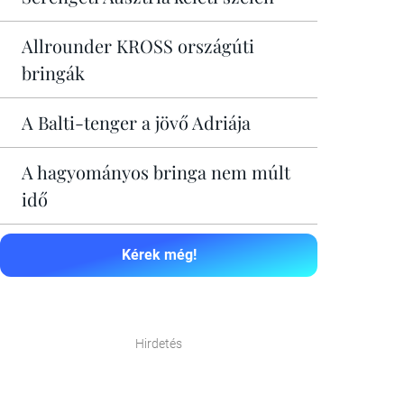
Allrounder KROSS országúti
bringák
A Balti-tenger a jövő Adriája
A hagyományos bringa nem múlt
idő
Kérek még!
Hirdetés