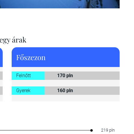
egy árak
Főszezon
Felnőtt
170 pln
Gyerek
160 pln
219 pln