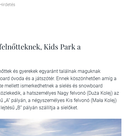
Hirdetés
elnőtteknek, Kids Park a
őttek és gyerekek egyaránt találnak maguknak
wboard óvoda és a játszótér. Ennek köszönhetően amíg a
te mellett ismerkedhetnek a síelés és snowboard
közlekedik, a hatszemélyes Nagy felvonó (Duża Kolej) az
ű „A” pályán, a négyszemélyes Kis felvonó (Mała Kolej)
jtésű „B” pályán szállítja a síelőket.