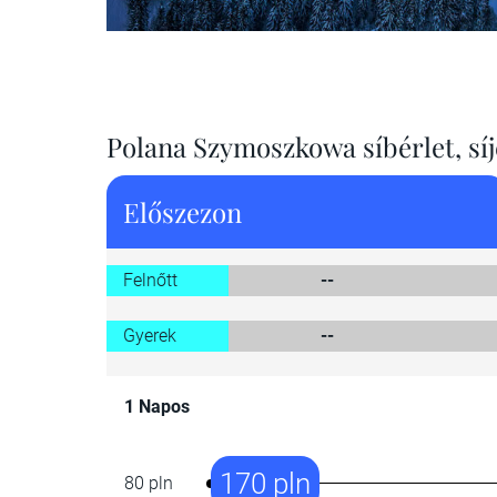
Polana Szymoszkowa síbérlet, síj
Előszezon
Felnőtt
--
Gyerek
--
1 Napos
170 pln
80 pln