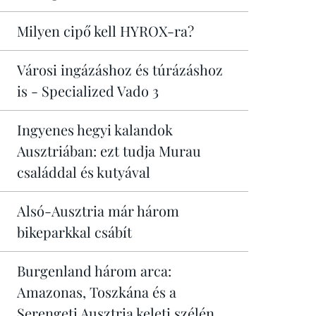
Milyen cipő kell HYROX-ra?
Városi ingázáshoz és túrázáshoz
is - Specialized Vado 3
Ingyenes hegyi kalandok
Ausztriában: ezt tudja Murau
családdal és kutyával
Alsó-Ausztria már három
bikeparkkal csábít
Burgenland három arca:
Amazonas, Toszkána és a
Serengeti Ausztria keleti szélén