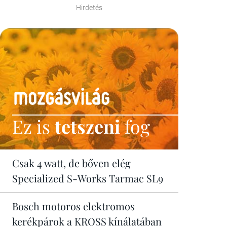
Hirdetés
Ez is
tetszeni
fog
Csak 4 watt, de bőven elég
Specialized S-Works Tarmac SL9
Bosch motoros elektromos
kerékpárok a KROSS kínálatában