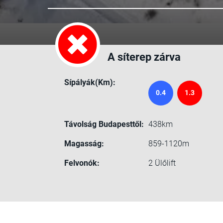
A síterep zárva
Sípályák(Km):
0.4
1.3
Távolság Budapesttől:
438km
Magasság:
859-1120m
Felvonók:
2
Ülőlift