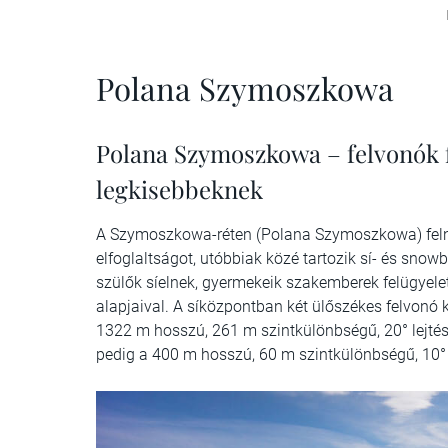
Polana Szymoszkowa
Polana Szymoszkowa – felvonók f
legkisebbeknek
A Szymoszkowa-réten (Polana Szymoszkowa) feln
elfoglaltságot, utóbbiak közé tartozik sí- és sno
szülők síelnek, gyermekeik szakemberek felügyele
alapjaival. A síközpontban két ülőszékes felvonó 
1322 m hosszú, 261 m szintkülönbségű, 20° lejtés
pedig a 400 m hosszú, 60 m szintkülönbségű, 10° le