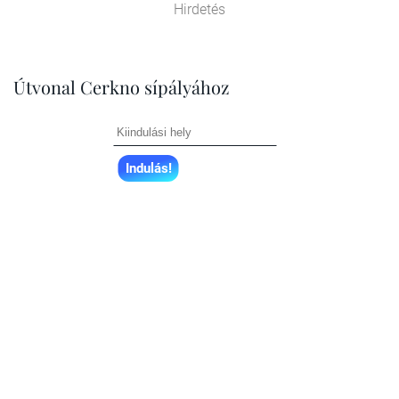
Hirdetés
Útvonal Cerkno sípályához
Indulás!