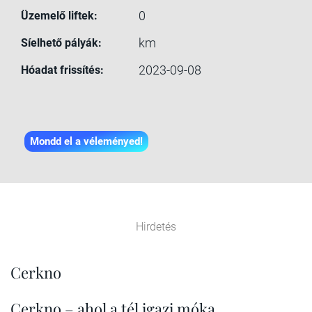
0
Üzemelő liftek:
km
Síelhető pályák:
2023-09-08
Hóadat frissítés:
Mondd el a véleményed!
Hirdetés
Cerkno
Cerkno – ahol a tél igazi móka