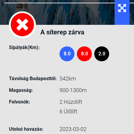
A síterep zárva
Sípályák(Km):
8.0
8.0
2.0
542km
Távolság Budapesttől:
900-1300m
Magasság:
2
Húzólift
Felvonók:
6
Ülőlift
2023-03-02
Utolsó havazás: