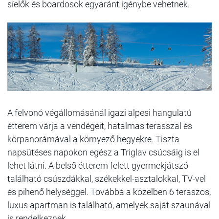
síelők és boardosok egyaránt igénybe vehetnek.
A felvonó végállomásánál igazi alpesi hangulatú
étterem várja a vendégeit, hatalmas terasszal és
körpanorámával a környező hegyekre. Tiszta
napsütéses napokon egész a Triglav csúcsáig is el
lehet látni. A belső étterem felett gyermekjátszó
található csúszdákkal, székekkel-asztalokkal, TV-vel
és pihenő helységgel. Továbbá a közelben 6 teraszos,
luxus apartman is található, amelyek saját szaunával
is rendelkeznek.