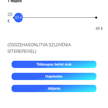
1 Napos
20
43 €
€
49 €
(ÖSSZEHASONLÍTVA SZLOVÉNIA
SÍTEREPEIVEL)
Többnapos bérlet árak
Hójelentés
Időjárás