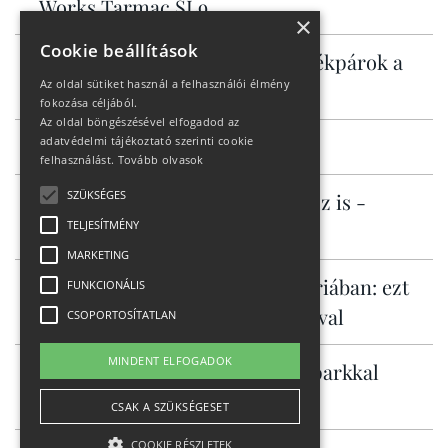
Works Tarmac SL9
×
Cookie beállítások
Bosch motoros elektromos kerékpárok a
Az oldal sütiket használ a felhasználói élmény
KROSS kínálatában
fokozása céljából.
Az oldal böngészésével elfogadod az
Milyen cipő kell HYROX-ra?
adatvédelmi tájékoztató szerinti cookie
felhasználást.
Tovább olvasok
SZÜKSÉGES
Városi ingázáshoz és túrázáshoz is -
TELJESÍTMÉNY
Specialized Vado 3
MARKETING
Ingyenes hegyi kalandok Ausztriában: ezt
FUNKCIONÁLIS
tudja Murau családdal és kutyával
CSOPORTOSÍTATLAN
MINDENT ELFOGADOK
Alsó-Ausztria már három bikeparkkal
csábít
CSAK A SZÜKSÉGESET
COOKIE RÉSZLETEK