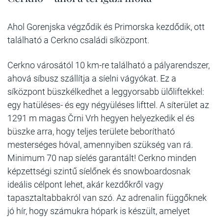
Ahol Gorenjska végződik és Primorska kezdődik, ott
található a Cerkno családi síközpont.
Cerkno városától 10 km-re található a pályarendszer,
ahová síbusz szállítja a síelni vágyókat. Ez a
síközpont büszkélkedhet a leggyorsabb ülőliftekkel:
egy hatüléses- és egy négyüléses lifttel. A síterület az
1291 m magas Črni Vrh hegyen helyezkedik el és
büszke arra, hogy teljes területe beborítható
mesterséges hóval, amennyiben szükség van rá.
Minimum 70 nap síelés garantált! Cerkno minden
képzettségi szintű síelőnek és snowboardosnak
ideális célpont lehet, akár kezdőkről vagy
tapasztaltabbakról van szó. Az adrenalin függőknek
jó hír, hogy számukra hópark is készült, amelyet