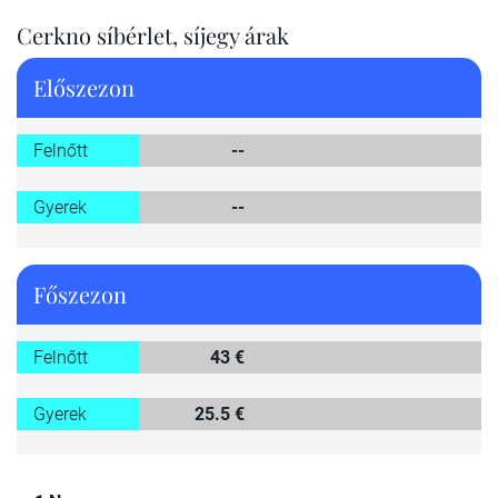
Cerkno síbérlet, síjegy árak
Előszezon
Felnőtt
--
Gyerek
--
Főszezon
Felnőtt
43 €
Gyerek
25.5 €