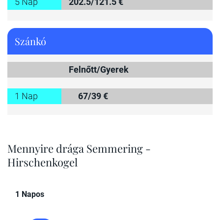
5 Nap
202.5/121.5 €
Szánkó
Felnőtt/Gyerek
1 Nap
67/39 €
Mennyire drága Semmering -
Hirschenkogel
1 Napos