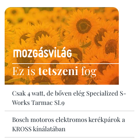
Ez is
tetszeni
fog
Csak 4 watt, de bőven elég Specialized S-
Works Tarmac SL9
Bosch motoros elektromos kerékpárok a
KROSS kínálatában