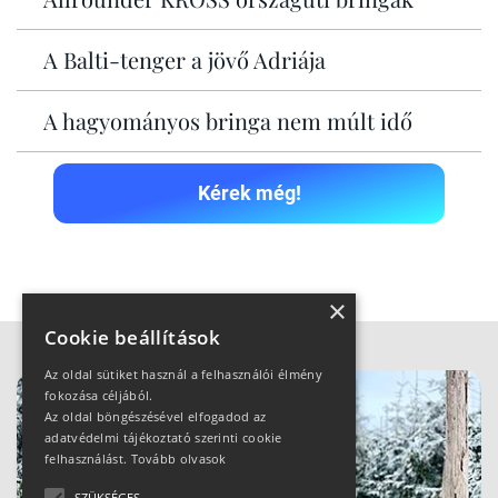
A Balti-tenger a jövő Adriája
A hagyományos bringa nem múlt idő
Kérek még!
×
Cookie beállítások
Az oldal sütiket használ a felhasználói élmény
fokozása céljából.
Az oldal böngészésével elfogadod az
adatvédelmi tájékoztató szerinti cookie
felhasználást.
Tovább olvasok
SZÜKSÉGES