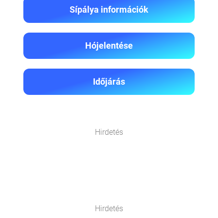
Sípálya információk
Hójelentése
Időjárás
Hirdetés
Hirdetés