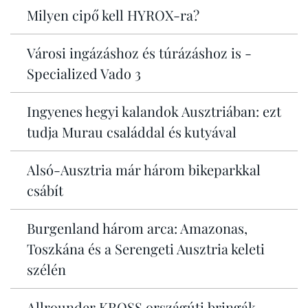
Milyen cipő kell HYROX-ra?
Városi ingázáshoz és túrázáshoz is -
Specialized Vado 3
Ingyenes hegyi kalandok Ausztriában: ezt
tudja Murau családdal és kutyával
Alsó-Ausztria már három bikeparkkal
csábít
Burgenland három arca: Amazonas,
Toszkána és a Serengeti Ausztria keleti
szélén
Allrounder KROSS országúti bringák