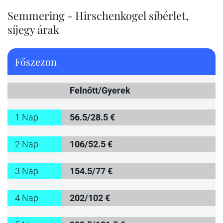
Semmering - Hirschenkogel síbérlet,
síjegy árak
Főszezon
Felnőtt/Gyerek
1 Nap
56.5/28.5 €
2 Nap
106/52.5 €
3 Nap
154.5/77 €
4 Nap
202/102 €