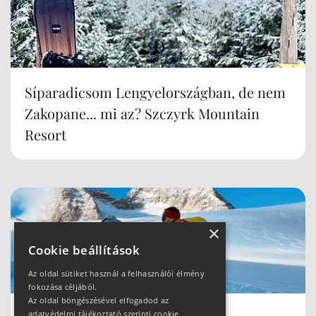
Síparadicsom Lengyelországban, de nem
Zakopane... mi az? Szczyrk Mountain
Resort
×
Cookie beállítások
Az oldal sütiket használ a felhasználói élmény
fokozása céljából.
Az oldal böngészésével elfogadod az
adatvédelmi tájékoztató szerinti cookie