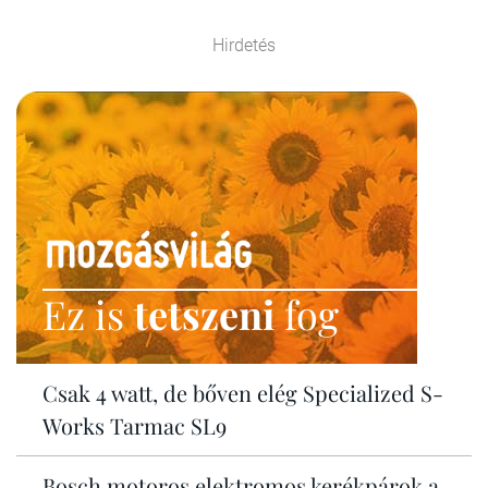
Hirdetés
Ez is
tetszeni
fog
Csak 4 watt, de bőven elég Specialized S-
Works Tarmac SL9
Bosch motoros elektromos kerékpárok a