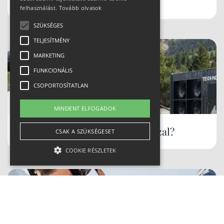
Schladmingban teleltünk
felhasználást.
Tovább olvasok
SZÜKSÉGES
TELJESÍTMÉNY
MARKETING
FUNKCIONÁLIS
CSOPORTOSÍTATLAN
MINDENT ELFOGADOK
Hóbiztos síterepek, akár tavasszal?
CSAK A SZÜKSÉGESET
COOKIE RÉSZLETEK
Szükséges
Teljesítmény
Marketing
Funkcionális
Csoportosítatlan
A szükséges kategóriába eső sütik a weboldal