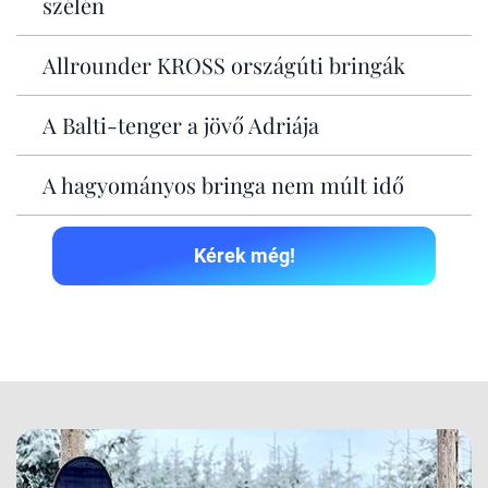
szélén
Allrounder KROSS országúti bringák
A Balti-tenger a jövő Adriája
A hagyományos bringa nem múlt idő
Kérek még!