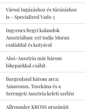
Városi ingázáshoz és túrázáshoz
is - Specialized Vado 3
Ingyenes hegyi kalandok
Ausztriában: ezt tudja Murau
családdal és kutyával
Alsó-Ausztria már három
bikeparkkal csábít
Burgenland három arca:
Amazonas, Toszkána és a
Serengeti Ausztria keleti szélén
Allrounder KROSS országúti