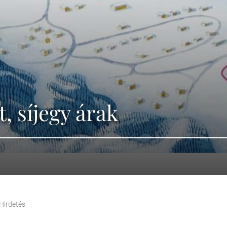
t, síjegy árak
Hirdetés