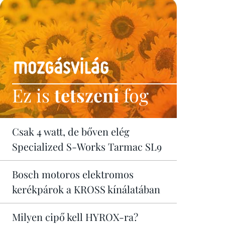
Ez is
tetszeni
fog
Csak 4 watt, de bőven elég
Specialized S-Works Tarmac SL9
Bosch motoros elektromos
kerékpárok a KROSS kínálatában
Milyen cipő kell HYROX-ra?