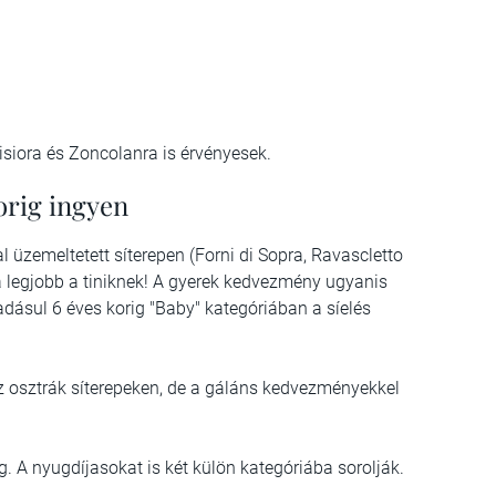
isiora és Zoncolanra is érvényesek.
orig ingyen
üzemeltetett síterepen (Forni di Sopra, Ravascletto
a legjobb a tiniknek! A gyerek kedvezmény ugyanis
dásul 6 éves korig "Baby" kategóriában a síelés
az osztrák síterepeken, de a gáláns kedvezményekkel
. A nyugdíjasokat is két külön kategóriába sorolják.