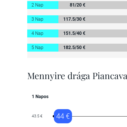
2 Nap
81/20 €
3 Nap
117.5/30 €
4 Nap
151.5/40 €
5 Nap
182.5/50 €
Mennyire drága Piancava
1 Napos
44 €
43.5 €