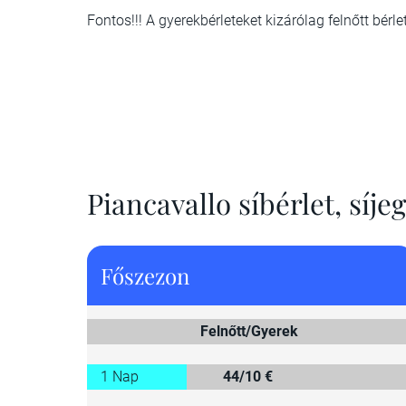
Fontos!!! A gyerekbérleteket kizárólag felnőtt bérlet
Piancavallo síbérlet, síje
Főszezon
Felnőtt/Gyerek
1 Nap
44/10 €