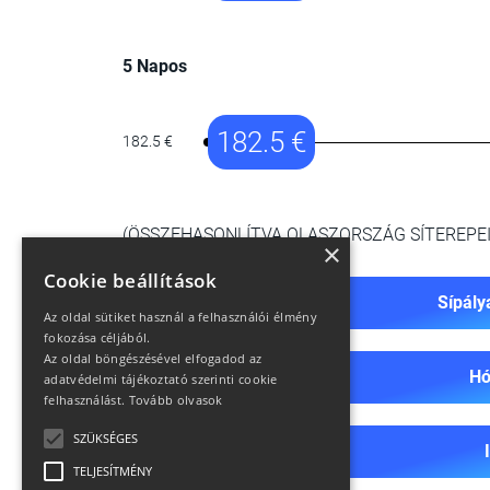
5 Napos
182.5 €
182.5 €
(ÖSSZEHASONLÍTVA OLASZORSZÁG SÍTEREPEI
×
Cookie beállítások
Sípály
Az oldal sütiket használ a felhasználói élmény
fokozása céljából.
Az oldal böngészésével elfogadod az
Hó
adatvédelmi tájékoztató szerinti cookie
felhasználást.
Tovább olvasok
SZÜKSÉGES
TELJESÍTMÉNY