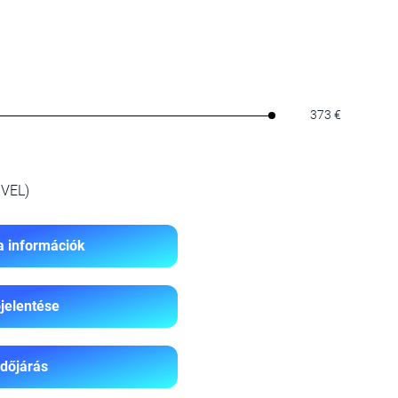
373 €
VEL)
a információk
jelentése
Időjárás