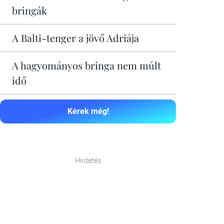
bringák
A Balti-tenger a jövő Adriája
A hagyományos bringa nem múlt
idő
Kérek még!
Hirdetés