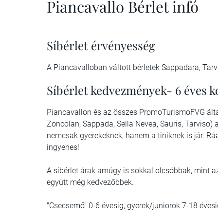
Piancavallo Bérlet infó
Síbérlet érvényesség
A Piancavalloban váltott bérletek Sappadara, Tarv
Síbérlet kedvezmények- 6 éves k
Piancavallon és az összes PromoTurismoFVG által 
Zoncolan, Sappada, Sella Nevea, Sauris, Tarviso) 
nemcsak gyerekeknek, hanem a tiniknek is jár. Ráa
ingyenes!
A síbérlet árak amúgy is sokkal olcsóbbak, mint 
együtt még kedvezőbbek.
"Csecsemő" 0-6 évesig, gyerek/juniorok 7-18 évesig