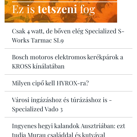
Ez is
tetszeni
fog
Csak 4 watt, de bőven elég Specialized S-
Works Tarmac SL9
Bosch motoros elektromos kerékpárok a
KROSS kínálatában
Milyen cipő kell HYROX-ra?
Városi ingázáshoz és túrázáshoz is -
Specialized Vado 3
Ingyenes hegyi kalandok Ausztriában: ezt
tudja Murau családdal és kutyával