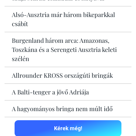
Alsó-Ausztria már három bikeparkkal
csábít
Burgenland három arca: Amazonas,
Toszkána és a Serengeti Ausztria keleti
szélén
Allrounder KROSS országúti bringák
A Balti-tenger a jövő Adriája
A hagyományos bringa nem múlt idő
Kérek még!