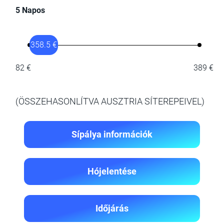
5 Napos
358.5 €
82 €
389 €
(ÖSSZEHASONLÍTVA AUSZTRIA SÍTEREPEIVEL)
Sípálya információk
Hójelentése
Időjárás