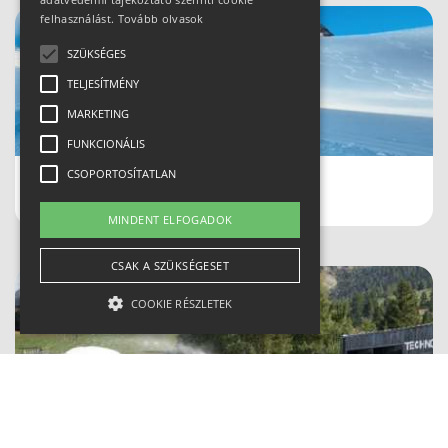
felhasználást.
Tovább olvasok
SZÜKSÉGES
TELJESÍTMÉNY
MARKETING
FUNKCIONÁLIS
CSOPORTOSÍTATLAN
Schladmingban teleltünk
MINDENT ELFOGADOK
CSAK A SZÜKSÉGESET
COOKIE RÉSZLETEK
Szükséges
Teljesítmény
Marketing
Funkcionális
Csoportosítatlan
A szükséges kategóriába eső sütik a weboldal