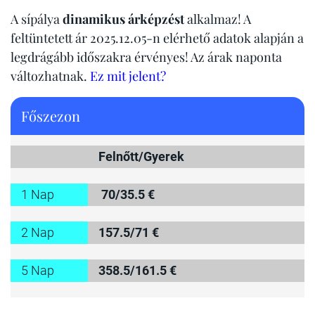
A sípálya
dinamikus árképzést
alkalmaz! A
feltüntetett ár 2025.12.05-n elérhető adatok alapján a
legdrágább időszakra érvényes! Az árak naponta
változhatnak.
Ez mit jelent?
Főszezon
Felnőtt/Gyerek
1 Nap
70/35.5 €
2 Nap
157.5/71 €
5 Nap
358.5/161.5 €