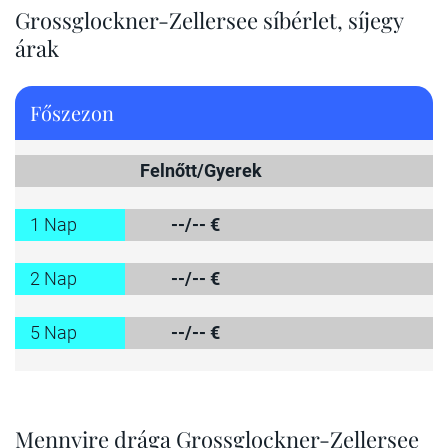
Grossglockner-Zellersee síbérlet, síjegy
árak
Főszezon
Felnőtt/Gyerek
1 Nap
--/-- €
2 Nap
--/-- €
5 Nap
--/-- €
Mennyire drága Grossglockner-Zellersee