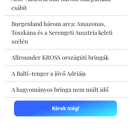
csábít
Burgenland három arca: Amazonas,
Toszkána és a Serengeti Ausztria keleti
szélén
Allrounder KROSS országúti bringák
A Balti-tenger a jövő Adriája
A hagyományos bringa nem múlt idő
Kérek még!