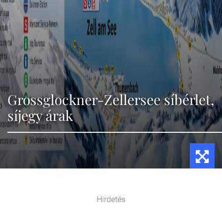
Grossglockner-Zellersee síbérlet,
síjegy árak
Hirdetés