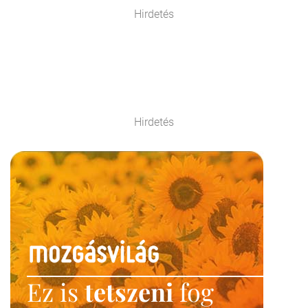
Hirdetés
Hirdetés
Ez is
tetszeni
fog