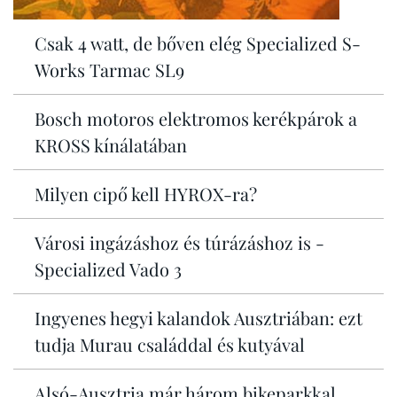
Csak 4 watt, de bőven elég Specialized S-
Works Tarmac SL9
Bosch motoros elektromos kerékpárok a
KROSS kínálatában
Milyen cipő kell HYROX-ra?
Városi ingázáshoz és túrázáshoz is -
Specialized Vado 3
Ingyenes hegyi kalandok Ausztriában: ezt
tudja Murau családdal és kutyával
Alsó-Ausztria már három bikeparkkal