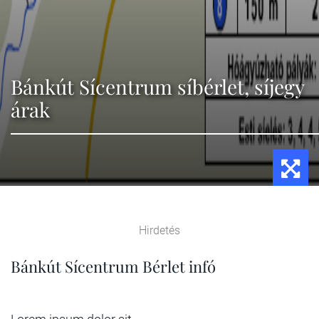
Bánkút Sícentrum síbérlet, síjegy
árak
Hirdetés
Bánkút Sícentrum Bérlet infó