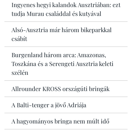
Ingyenes hegyi kalandok Ausztriában: ezt
tudja Murau családdal és kutyával
Alsó-Ausztria már három bikeparkkal
csábít
Burgenland három arca: Amazonas,
Toszkána és a Serengeti Ausztria keleti
szélén
Allrounder KROSS országúti bringák
A Balti-tenger a jövő Adriája
A hagyományos bringa nem múlt idő