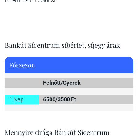
Lorem ipsum dolor sit
Bánkút Sícentrum síbérlet, síjegy árak
Főszezon
Felnőtt/Gyerek
1 Nap
6500/3500 Ft
Mennyire drága Bánkút Sícentrum