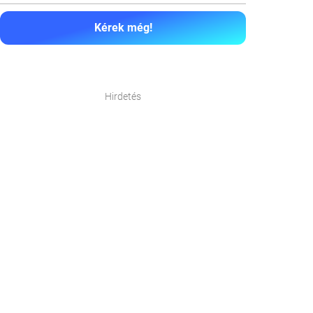
Kérek még!
Hirdetés