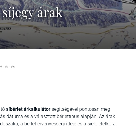
 síjegy árak
Hirdetés
ató
síbérlet árkalkulátor
segítségével pontosan meg
atás dátuma és a választott bérlettípus alapján. Az árak
dőszaka, a bérlet érvényességi ideje és a síelő életkora.