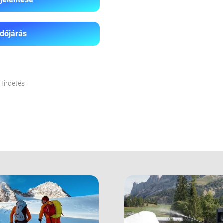
Időjárás
Hirdetés