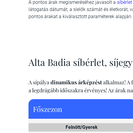
A pontos árak megismeréséhez javasolt a
síbérlet
látogatás dátumát, a síelők számát és életkorát, v
pontos árakat a kiválasztott paraméterek alapján.
Alta Badia síbérlet, síjeg
A sípálya
dinamikus árképzést
alkalmaz! A f
a legdrágább időszakra érvényes! Az árak n
Főszezon
Felnőtt/Gyerek