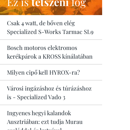
Ez is
tetszeni
fog
Csak 4 watt, de bőven elég
Specialized S-Works Tarmac SL9
Bosch motoros elektromos
kerékpárok a KROSS kínálatában
Milyen cipő kell HYROX-ra?
Városi ingázáshoz és túrázáshoz
is - Specialized Vado 3
Ingyenes hegyi kalandok
Ausztriában: ezt tudja Murau