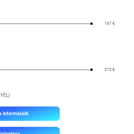
167 €
373 €
VEL)
a információk
jelentése