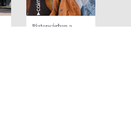
Biztonságban a
sípályán CAIRN
protektorokkal