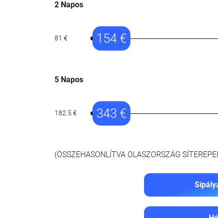
2 Napos
154 €
81 €
5 Napos
343 €
182.5 €
(ÖSSZEHASONLÍTVA OLASZORSZÁG SÍTEREPEI
Sípály
Hó