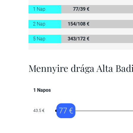
1 Nap
77/39 €
2 Nap
154/108 €
5 Nap
343/172 €
Mennyire drága Alta Bad
1 Napos
77 €
43.5 €