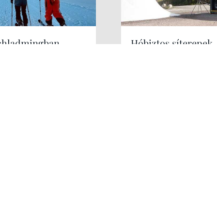
chladmingban
Hóbiztos síterepek,
leltünk
akár tavasszal?
Kérek még!
Hirdetés