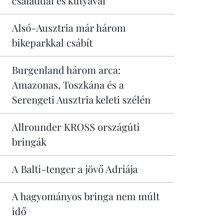
családdal és kutyával
Alsó-Ausztria már három
bikeparkkal csábít
Burgenland három arca:
Amazonas, Toszkána és a
Serengeti Ausztria keleti szélén
Allrounder KROSS országúti
bringák
A Balti-tenger a jövő Adriája
A hagyományos bringa nem múlt
idő