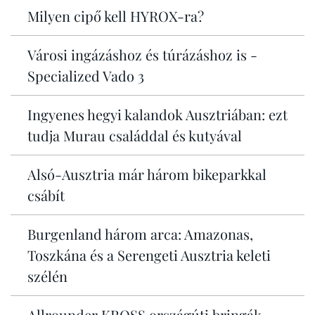
Milyen cipő kell HYROX-ra?
Városi ingázáshoz és túrázáshoz is -
Specialized Vado 3
Ingyenes hegyi kalandok Ausztriában: ezt
tudja Murau családdal és kutyával
Alsó-Ausztria már három bikeparkkal
csábít
Burgenland három arca: Amazonas,
Toszkána és a Serengeti Ausztria keleti
szélén
Allrounder KROSS országúti bringák