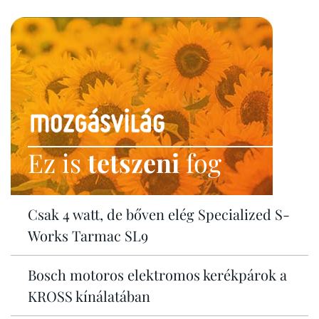
Ez is
tetszeni
fog
Csak 4 watt, de bőven elég Specialized S-
Works Tarmac SL9
Bosch motoros elektromos kerékpárok a
KROSS kínálatában