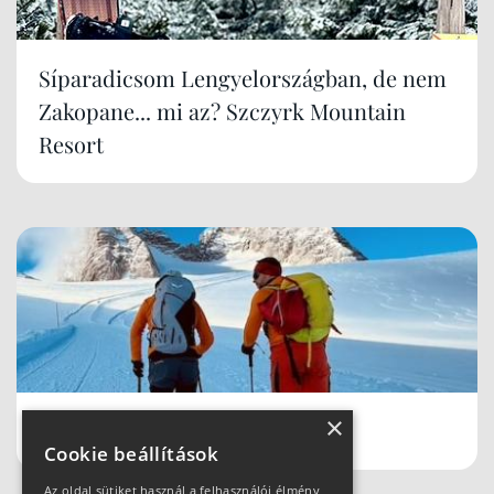
Síparadicsom Lengyelországban, de nem
Zakopane... mi az? Szczyrk Mountain
Resort
×
Schladmingban teleltünk
Cookie beállítások
Az oldal sütiket használ a felhasználói élmény