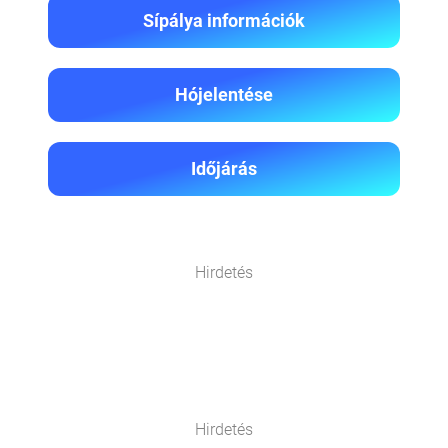
Sípálya információk
Hójelentése
Időjárás
Hirdetés
Hirdetés