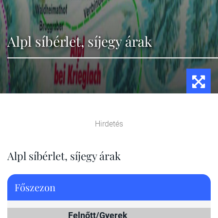
Alpl síbérlet, síjegy árak
Hirdetés
Alpl síbérlet, síjegy árak
Főszezon
Felnőtt/Gyerek