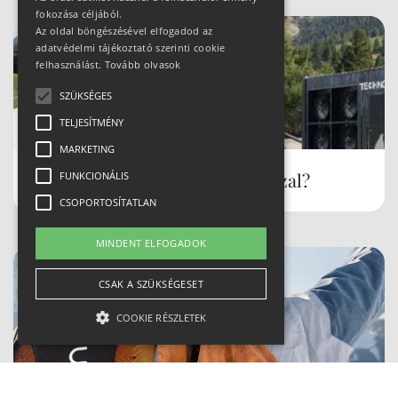
fokozása céljából.
Az oldal böngészésével elfogadod az
adatvédelmi tájékoztató szerinti cookie
felhasználást.
Tovább olvasok
SZÜKSÉGES
TELJESÍTMÉNY
MARKETING
Hóbiztos síterepek, akár tavasszal?
FUNKCIONÁLIS
CSOPORTOSÍTATLAN
MINDENT ELFOGADOK
CSAK A SZÜKSÉGESET
COOKIE RÉSZLETEK
Szükséges
Teljesítmény
Marketing