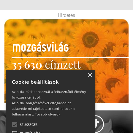
Hirdetés
35 630
címzett
heti motiváció
×
Cookie beállítások
Ne maradj le!
Az oldal sütiket használ a felhasználói élmény
fokozása céljából.
Az oldal böngészésével elfogadod az
adatvédelmi tájékoztató szerinti cookie
felhasználást.
Tovább olvasok
SZÜKSÉGES