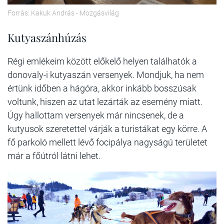
Forrás: Kakuk András - Mozgásvilág
Kutyaszánhúzás
Régi emlékeim között előkelő helyen találhatók a
donovaly-i kutyaszán versenyek. Mondjuk, ha nem
értünk időben a hágóra, akkor inkább bosszúsak
voltunk, hiszen az utat lezárták az esemény miatt.
Úgy hallottam versenyek már nincsenek, de a
kutyusok szeretettel várják a turistákat egy körre. A
fő parkoló mellett lévő focipálya nagyságú területet
már a főútról látni lehet.