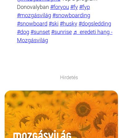
Donovalyban
#foryou
#fy
#fyp
#mozgásvilág
#snowboarding
#snowboard
#ski
#husky
#dogsledding
#dog
#sunset
#sunrise
♬ eredeti hang -
Mozgásvilág
Hirdetés