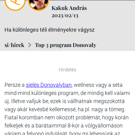
Kakuk András
2023/02/13
Ha különleges téli élményekre vágysz
si/hirek
Top 3 program Donovaly
Hirdetés
Persze a
síelés Donovalyban
, wellness vagy a séta
mind-mind különleges program, de mindig kell valami
új. Illetve valljuk be, ezek is vállhatnak megszokottá
vagy akár kevésbé kellemessé, ha pl. nagy a tömeg.
Fiatal koromban nem okozott problémát, hogy korán
felkeljek és a barátaimmal 8-kor a völgyállomáson
várjam a felvonó indulását, hogy mi lehessünk az