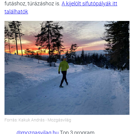
futáshoz, túrázáshoz is.
A kijelölt sífutópályák itt
találhatók
Forrás: Kakuk András - Mozgásvilág
@mozgasvilag.hu
Top 3 program