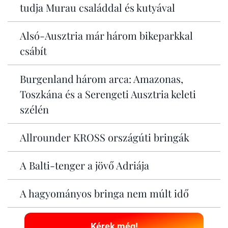
tudja Murau családdal és kutyával
Alsó-Ausztria már három bikeparkkal
csábít
Burgenland három arca: Amazonas,
Toszkána és a Serengeti Ausztria keleti
szélén
Allrounder KROSS országúti bringák
A Balti-tenger a jövő Adriája
A hagyományos bringa nem múlt idő
Kérek még!