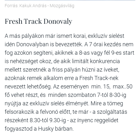
Forrás: Kakuk András - Mozgásvilág
Fresh Track Donovaly
A más pályákon már ismert korai, exkluzív síelést
idén Donovalyban is bevezették. A 7 órai kezdés nem
fog azokon segíteni, akiknek a 8-as vagy fél 9-es start
is nehézséget okoz, de akik limitált konkurencia
mellett szeretnék a friss pályán húzni az íveket,
azoknak remek alkalom erre a Fresh Track-nek
nevezett lehetőség. Az eseményen min. 15, max..50
fő vehet részt, és minden szombaton 7-tól 8-30-ig
nyújtja az exkluzív síelés élményét. Mire a tömeg
felsorakozik a felvonó előtt, te már - a szolgáltatás
részeként 8.30-tól 9.30-ig - az ínyenc reggelidet
fogyasztod a Husky bárban.