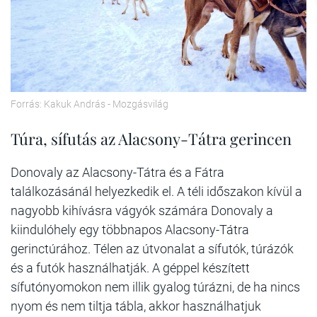
Forrás: Kakuk András - Mozgásvilág
Túra, sífutás az Alacsony-Tátra gerincen
Donovaly az Alacsony-Tátra és a Fátra
találkozásánál helyezkedik el. A téli időszakon kívül a
nagyobb kihívásra vágyók számára Donovaly a
kiindulóhely egy többnapos Alacsony-Tátra
gerinctúrához. Télen az útvonalat a sífutók, túrázók
és a futók használhatják. A géppel készített
sífutónyomokon nem illik gyalog túrázni, de ha nincs
nyom és nem tiltja tábla, akkor használhatjuk