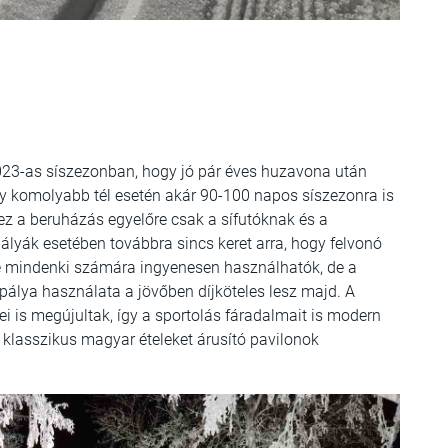
023-as síszezonban, hogy jó pár éves huzavona után
gy komolyabb tél esetén akár 90-100 napos síszezonra is
z a beruházás egyelőre csak a sífutóknak és a
ályák esetében továbbra sincs keret arra, hogy felvonó
e mindenki számára ingyenesen használhatók, de a
ópálya használata a jövőben díjköteles lesz majd. A
ei is megújultak, így a sportolás fáradalmait is modern
 klasszikus magyar ételeket árusító pavilonok