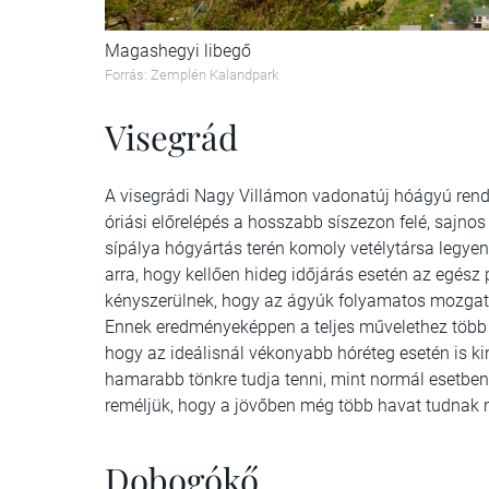
Magashegyi libegő
Forrás: Zemplén Kalandpark
Visegrád
A visegrádi Nagy Villámon vadonatúj hóágyú rends
óriási előrelépés a hosszabb síszezon felé, sajnos
sípálya hógyártás terén komoly vetélytársa legy
arra, hogy kellően hideg időjárás esetén az egész
kényszerülnek, hogy az ágyúk folyamatos mozgatá
Ennek eredményeképpen a teljes művelethez több 
hogy az ideálisnál vékonyabb hóréteg esetén is kin
hamarabb tönkre tudja tenni, mint normál esetben 
reméljük, hogy a jövőben még több havat tudnak 
Dobogókő