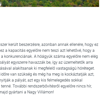
zer került beszerzésre, azonban annak ellenére, hogy ez
 ez a kapacitás egyelőre nem teszi azt lehetővé, hogy a
en a konkurenciának. A hóágyúk száma egyelőre nem elég
 pályát egyszerre havazzák be, így az üzemeltetők arra
sával alakítsanak ki megfelelő vastagságú hóréteget.
időre van szükség és még ha meg is kockáztatják azt,
yitják a pályát, azt egy kis felmelegedés sokkal
tenné. További rendszerbővítésről egyelőre nincs hír,
majd gyártani a Nagy Villámon!