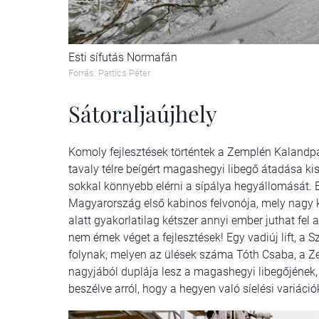
Esti sífutás Normafán
Forrás: Partics Péter
Sátoraljaújhely
Komoly fejlesztések történtek a Zemplén Kalandpark
tavaly télre beígért magashegyi libegő átadása k
sokkal könnyebb elérni a sípálya hegyállomását. 
Magyarország első kabinos felvonója, mely nagy
alatt gyakorlatilag kétszer annyi ember juthat fe
nem érnek véget a fejlesztések! Egy vadiúj lift, a 
folynak, melyen az ülések száma Tóth Csaba, a 
nagyjából duplája lesz a magashegyi libegőjének,
beszélve arról, hogy a hegyen való síelési variáci