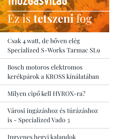
Ez is
tetszeni
fog
Csak 4 watt, de bőven elég
Specialized S-Works Tarmac SL9
Bosch motoros elektromos
kerékpárok a KROSS kínálatában
Milyen cipő kell HYROX-ra?
Városi ingázáshoz és túrázáshoz
is - Specialized Vado 3
Ingyenes hegyi kalandok