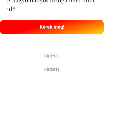
idő
Kérek még!
Hirdetés
Hirdetés