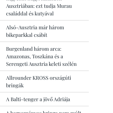
Ausztriában: ezt tudja Murau
családdal és kutyával
Alsó-Ausztria már három
bikeparkkal csábít
Burgenland három arca:
Amazonas, Toszkána és a
Serengeti Ausztria keleti szélén
Allrounder KROSS országúti
bringák
A Balti-tenger a jövő Adriája
A hagyományos bringa nem múlt