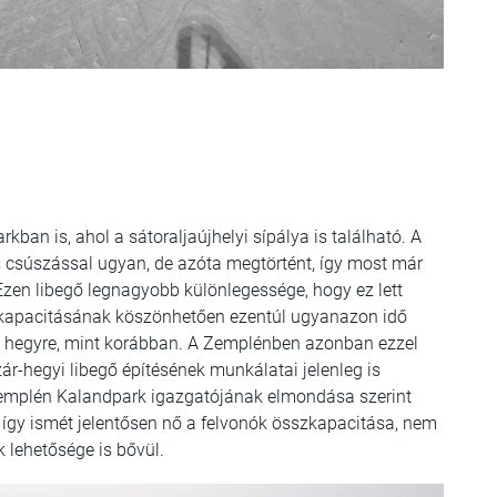
ban is, ahol a sátoraljaújhelyi sípálya is található. A
is csúszással ugyan, de azóta megtörtént, így most már
Ezen libegő legnagyobb különlegessége, hogy ez lett
 kapacitásának köszönhetően ezentúl ugyanazon idő
l a hegyre, mint korábban. A Zemplénben azonban ezzel
Szár-hegyi libegő építésének munkálatai jelenleg is
Zemplén Kalandpark igazgatójának elmondása szerint
 így ismét jelentősen nő a felvonók összkapacitása, nem
ók lehetősége is bővül.