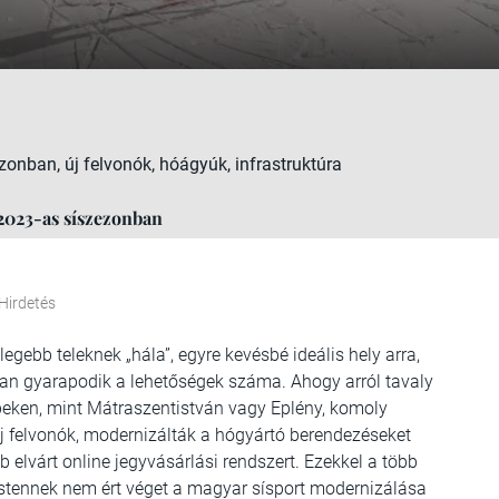
onban, új felvonók, hóágyúk, infrastruktúra
-2023-as síszezonban
Hirdetés
gebb teleknek „hála”, egyre kevésbé ideális hely arra,
san gyarapodik a lehetőségek száma. Ahogy arról tavaly
peken, mint Mátraszentistván vagy Eplény, komoly
 új felvonók, modernizálták a hógyártó berendezéseket
b elvárt online jegyvásárlási rendszert. Ezekkel a több
 Istennek nem ért véget a magyar sísport modernizálása