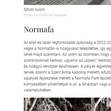
Sífutó nyom
Forrás: Normafa Park facebook
Normafa
Az első és talán legfontosabb újdonság a 2022-2
végre a Normafán is hóágyúkat telepítettek, így e
lehet majd számítani. Az üröm az örömben, hogy e
szánkósoknak kedvez, ugyanis az „alpesi” lesiklóp
és hóágyú rendszer épülhessen. A pályák egyelőr
tervek szerint a Szent Anna kápolna melletti sífut
sípályák fejlesztése mellett a Normafa Park épület
környezetben pihenhetjük ki pl. a Síházban vagy a
valamelyikében.