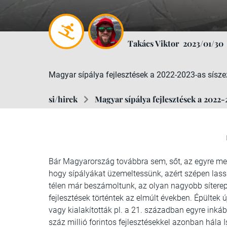
Takács Viktor
2023/01/30
Magyar sípálya fejlesztések a 2022-2023-as síszez
si/hirek
Magyar sípálya fejlesztések a 2022
Bár Magyarország továbbra sem, sőt, az egyre mele
hogy sípályákat üzemeltessünk, azért szépen las
télen már beszámoltunk, az olyan nagyobb sítere
fejlesztések történtek az elmúlt években. Épültek
vagy kialakították pl. a 21. században egyre inkáb
száz millió forintos fejlesztésekkel azonban hála