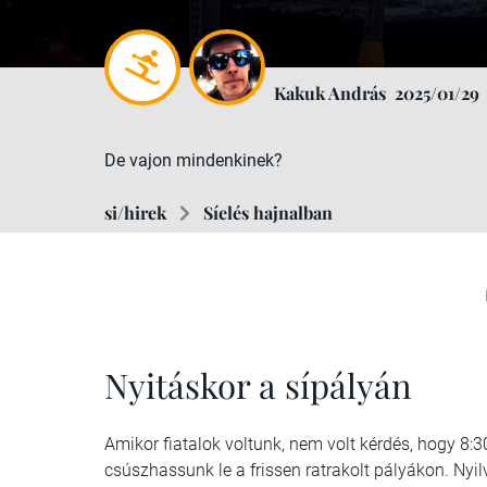
Kakuk András
2025/01/29
De vajon mindenkinek?
si/hirek
Síelés hajnalban
Nyitáskor a sípályán
Amikor fiatalok voltunk, nem volt kérdés, hogy 8:30
csúszhassunk le a frissen ratrakolt pályákon. Nyil