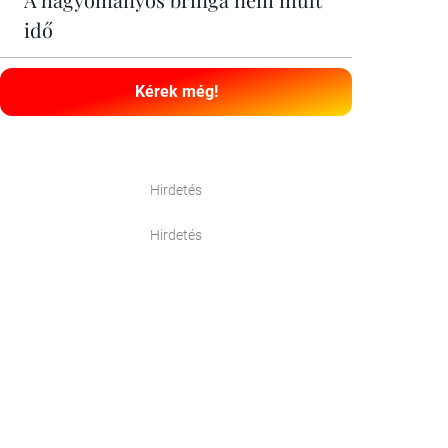
idő
Kérek még!
Hirdetés
Hirdetés