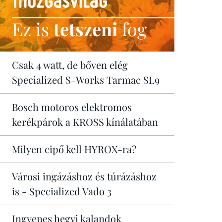
Ez is
tetszeni
fog
Csak 4 watt, de bőven elég
Specialized S-Works Tarmac SL9
Bosch motoros elektromos
kerékpárok a KROSS kínálatában
Milyen cipő kell HYROX-ra?
Városi ingázáshoz és túrázáshoz
is - Specialized Vado 3
Ingyenes hegyi kalandok