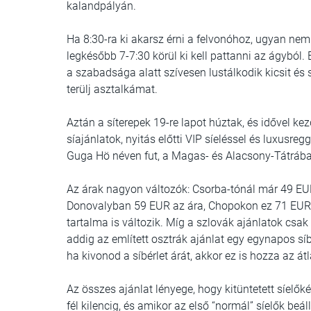
kalandpályán.
Ha 8:30-ra ki akarsz érni a felvonóhoz, ugyan ne
legkésőbb 7-7:30 körül ki kell pattanni az ágyból
a szabadsága alatt szívesen lustálkodik kicsit és si
terülj asztalkámat.
Aztán a síterepek 19-re lapot húztak, és idővel k
síajánlatok, nyitás előtti VIP síeléssel és luxusre
Guga Hö néven fut, a Magas- és Alacsony-Tátrába
Az árak nagyon változók: Csorba-tónál már 49 EUR
Donovalyban 59 EUR az ára, Chopokon ez 71 EUR, 
tartalma is változik. Míg a szlovák ajánlatok csak k
addig az említett osztrák ajánlat egy egynapos síb
ha kivonod a síbérlet árát, akkor ez is hozza az át
Az összes ajánlat lényege, hogy kitüntetett síelő
fél kilencig, és amikor az első “normál” síelők beá