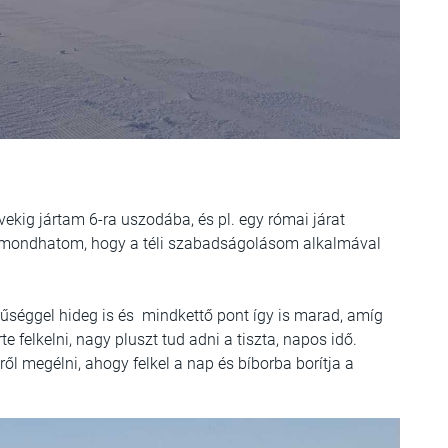
ekig jártam 6-ra uszodába, és pl. egy római járat
em mondhatom, hogy a téli szabadságolásom alkalmával
nűséggel hideg is és mindkettő pont így is marad, amíg
 felkelni, nagy pluszt tud adni a tiszta, napos idő.
ől megélni, ahogy felkel a nap és bíborba borítja a