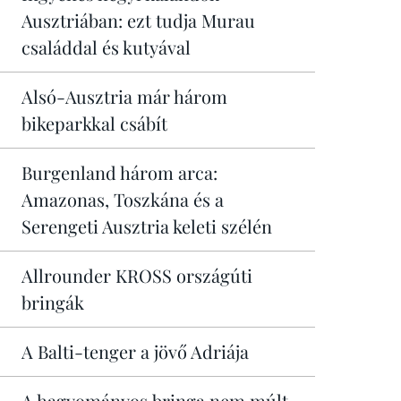
Ausztriában: ezt tudja Murau
családdal és kutyával
Alsó-Ausztria már három
bikeparkkal csábít
Burgenland három arca:
Amazonas, Toszkána és a
Serengeti Ausztria keleti szélén
Allrounder KROSS országúti
bringák
A Balti-tenger a jövő Adriája
A hagyományos bringa nem múlt