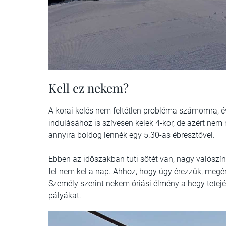
Kell ez nekem?
A korai kelés nem feltétlen probléma számomra, év
indulásához is szívesen kelek 4-kor, de azért n
annyira boldog lennék egy 5.30-as ébresztővel.
Ebben az időszakban tuti sötét van, nagy valószí
fel nem kel a nap. Ahhoz, hogy úgy érezzük, megérte
Személy szerint nekem óriási élmény a hegy tetejér
pályákat.