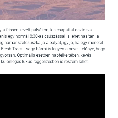
y a frissen kezelt pályákon, kis csapattal osztozva
anis egy normál 8:30-as csúszással is lehet hasítani a
g hamar szétcsúszkálja a pályát, így jó, ha egy menetet
Fresh Track - vagy bármi is legyen a neve - előnye, hogy
 gyorsan. Optimális esetben napfelkeltében, kevés
 különleges luxus-reggelizésben is részem lehet.