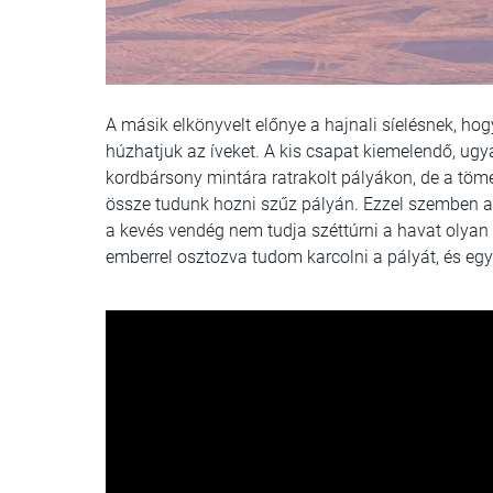
A másik elkönyvelt előnye a hajnali síelésnek, hog
húzhatjuk az íveket. A kis csapat kiemelendő, ugy
kordbársony mintára ratrakolt pályákon, de a töme
össze tudunk hozni szűz pályán. Ezzel szemben a 
a kevés vendég nem tudja széttúrni a havat olyan
emberrel osztozva tudom karcolni a pályát, és egy