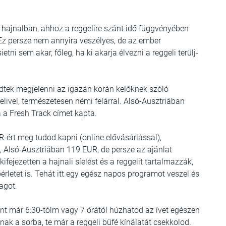
m hajnalban, ahhoz a reggelire szánt idő függvényében
. Ez persze nem annyira veszélyes, de az ember
etni sem akar, főleg, ha ki akarja élvezni a reggeli terülj-
ezdtek megjelenni az igazán korán kelőknek szóló
ggelivel, természetesen némi felárral. Alsó-Ausztriában
 a Fresh Track címet kapta.
-ért meg tudod kapni (online elővásárlással),
Alsó-Ausztriában 119 EUR, de persze az ajánlat
ifejezetten a hajnali síelést és a reggelit tartalmazzák,
érletet is. Tehát itt egy egész napos programot veszel és
lagot.
ként már 6:30-tólm vagy 7 órától húzhatod az ívet egészen
llnak a sorba, te már a reggeli büfé kínálatát csekkolod.