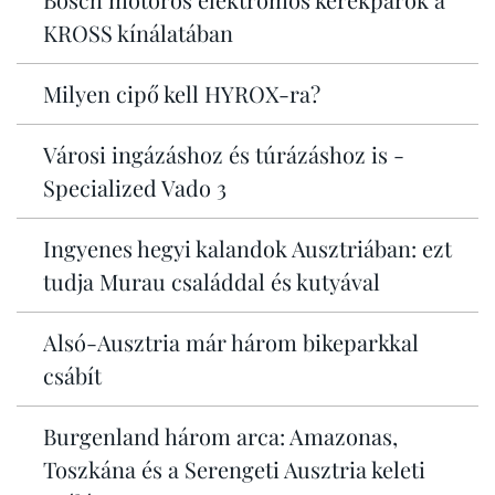
KROSS kínálatában
Milyen cipő kell HYROX-ra?
Városi ingázáshoz és túrázáshoz is -
Specialized Vado 3
Ingyenes hegyi kalandok Ausztriában: ezt
tudja Murau családdal és kutyával
Alsó-Ausztria már három bikeparkkal
csábít
Burgenland három arca: Amazonas,
Toszkána és a Serengeti Ausztria keleti