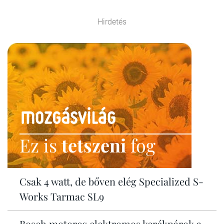
Hirdetés
Ez is
tetszeni
fog
Csak 4 watt, de bőven elég Specialized S-
Works Tarmac SL9
Bosch motoros elektromos kerékpárok a