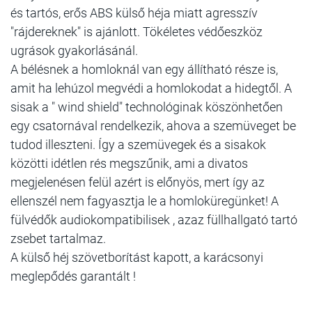
és tartós, erős ABS külső héja miatt agresszív
"rájdereknek" is ajánlott. Tökéletes védőeszköz
ugrások gyakorlásánál.
A bélésnek a homloknál van egy állítható része is,
amit ha lehúzol megvédi a homlokodat a hidegtől. A
sisak a " wind shield" technológinak köszönhetően
egy csatornával rendelkezik, ahova a szemüveget be
tudod illeszteni. Így a szemüvegek és a sisakok
közötti idétlen rés megszűnik, ami a divatos
megjelenésen felül azért is előnyös, mert így az
ellenszél nem fagyasztja le a homloküregünket! A
fülvédők audiokompatibilisek , azaz füllhallgató tartó
zsebet tartalmaz.
A külső héj szövetborítást kapott, a karácsonyi
meglepődés garantált !