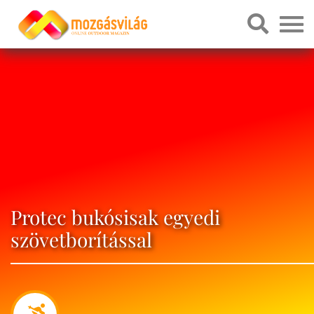
Protec bukósisak egyedi
szövetborítással