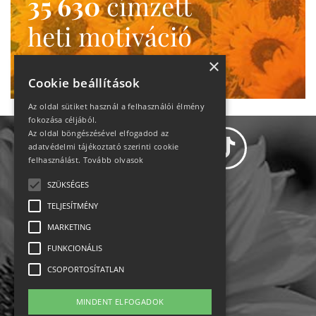
35 630
címzett
heti motiváció
Ne maradj le!
×
Cookie beállítások
Az oldal sütiket használ a felhasználói élmény
fokozása céljából.
Az oldal böngészésével elfogadod az
adatvédelmi tájékoztató szerinti cookie
felhasználást.
Tovább olvasok
SZÜKSÉGES
Adatvédelem
TELJESÍTMÉNY
MARKETING
Állásajánlatok
FUNKCIONÁLIS
Impresszum-kapcsolat
CSOPORTOSÍTATLAN
Jogi nyilatkozat
MINDENT ELFOGADOK