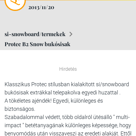
2013/11/20
si-snowboard/termekek
Protec B2 Snow bukósisak
Hirdetés
Klasszikus Protec stílusban kialakított sí/snowboard
bukósisak extrákkal telepakolva egyedi huzattal .
A tökéletes ajéndék! Egyedi, különleges és
biztonságos.
Szabadalommal védett, több oldalról ütésálló " multi-
impact " betétanyagának különleges képessége, hogy
benyomódás után visszaveszi az eredeti alakját. Ettől