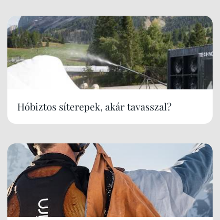
Hóbiztos síterepek, akár tavasszal?