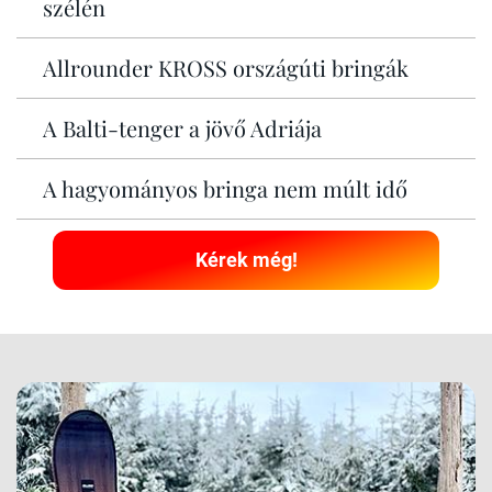
szélén
Allrounder KROSS országúti bringák
A Balti-tenger a jövő Adriája
A hagyományos bringa nem múlt idő
Kérek még!